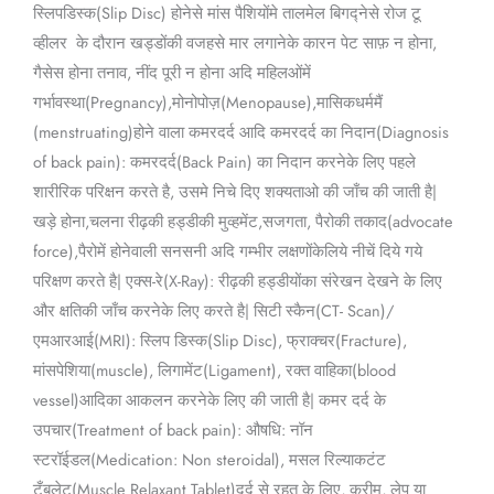
स्लिपडिस्क(Slip Disc) होनेसे मांस पैशियोंमे तालमेल बिगद्नेसे रोज टू
व्हीलर के दौरान खड्डोंकी वजहसे मार लगानेके कारन पेट साफ़ न होना,
गैसेस होना तनाव, नींद पूरी न होना अदि महिलओंमें
गर्भावस्था(Pregnancy),मोनोपोज़(Menopause),मासिकधर्ममैं
(menstruating)होने वाला कमरदर्द आदि कमरदर्द का निदान(Diagnosis
of back pain): कमरदर्द(Back Pain) का निदान करनेके लिए पहले
शारीरिक परिक्षन करते है, उसमे निचे दिए शक्यताओ की जाँच की जाती है|
खड़े होना,चलना रीढ़की हड्डीकी मुव्हमेंट,सजगता, पैरोकी तकाद(advocate
force),पैरोमें होनेवाली सनसनी अदि गम्भीर लक्षणोंकेलिये नीचें दिये गये
परिक्षण करते है| एक्स-रे(X-Ray): रीढ़की हड्डीयोंका संरेखन देखने के लिए
और क्षतिकी जाँच करनेके लिए करते है| सिटी स्कैन(CT- Scan)/
एमआरआई(MRI): स्लिप डिस्क(Slip Disc), फ्राक्चर(Fracture),
मांसपेशिया(muscle), लिगामेंट(Ligament), रक्त वाहिका(blood
vessel)आदिका आकलन करनेके लिए की जाती है| कमर दर्द के
उपचार(Treatment of back pain): औषधि: नॉन
स्टरॉईडल(Medication: Non steroidal), मसल रिल्याकटंट
टँबलेट(Muscle Relaxant Tablet)दर्द से रहत के लिए, क्रीम, लेप या