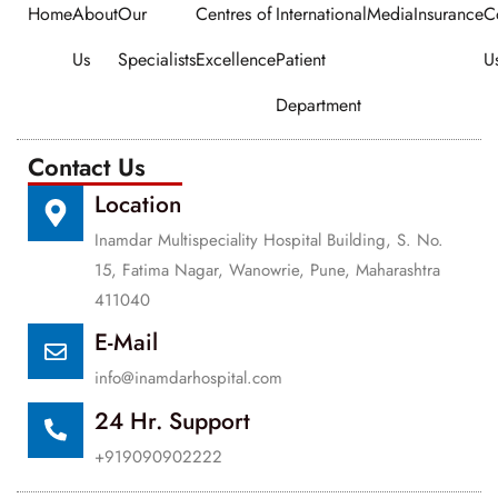
Home
About
Our
Centres of
International
Media
Insurance
C
Us
Specialists
Excellence
Patient
U
Department
Contact Us
Location
Inamdar Multispeciality Hospital Building, S. No.
15, Fatima Nagar, Wanowrie, Pune, Maharashtra
411040
E-Mail
info@inamdarhospital.com
24 Hr. Support
+919090902222