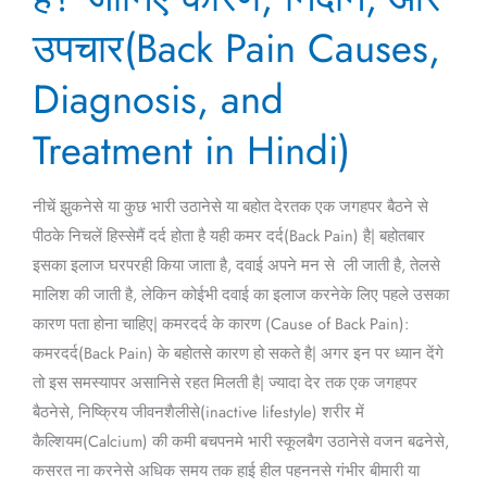
से
उपचार(Back Pain Causes,
परेशान
Diagnosis, and
हैं?
जानिए
Treatment in Hindi)
कारण,
निदान,
और
नीचें झुकनेसे या कुछ भारी उठानेसे या बहोत देरतक एक जगहपर बैठने से
उपचार(Back
पीठके निचलें हिस्सेमैं दर्द होता है यही कमर दर्द(Back Pain) है| बहोतबार
Pain
इसका इलाज घरपरही किया जाता है, दवाई अपने मन से ली जाती है, तेलसे
Causes,
मालिश की जाती है, लेकिन कोईभी दवाई का इलाज करनेके लिए पहले उसका
Diagnosis,
कारण पता होना चाहिए| कमरदर्द के कारण (Cause of Back Pain):
and
कमरदर्द(Back Pain) के बहोतसे कारण हो सकते है| अगर इन पर ध्यान देंगे
Treatment
तो इस समस्यापर असानिसे रहत मिलती है| ज्यादा देर तक एक जगहपर
in
बैठनेसे, निष्क्रिय जीवनशैलीसे(inactive lifestyle) शरीर में
Hindi)
कैल्शियम(Calcium) की कमी बचपनमे भारी स्कूलबैग उठानेसे वजन बढनेसे,
कसरत ना करनेसे अधिक समय तक हाई हील पहननसे गंभीर बीमारी या