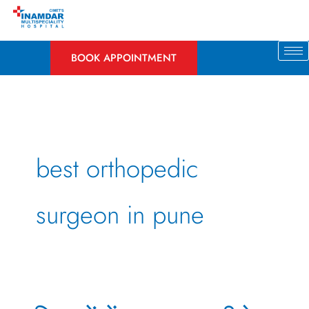
Skip
to
content
BOOK APPOINTMENT
best orthopedic
surgeon in pune
महिलाओं