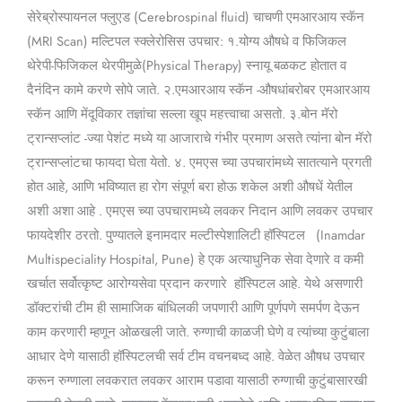
सेरेब्रोस्पायनल फ्लुएड (Cerebrospinal fluid) चाचणी एमआरआय स्कॅन
(MRI Scan) मल्टिपल स्क्लेरोसिस उपचार: १.योग्य औषधे व फिजिकल
थेरेपी-फिजिकल थेरपीमुळे(Physical Therapy) स्नायू बळकट होतात व
दैनंदिन कामे करणे सोपे जाते. २.एमआरआय स्कॅन -औषधांबरोबर एमआरआय
स्कॅन आणि मेंदूविकार तज्ञांचा सल्ला खूप महत्त्वाचा असतो. ३.बोन मॅरो
ट्रान्सप्लांट -ज्या पेशंट मध्ये या आजाराचे गंभीर प्रमाण असते त्यांना बोन मॅरो
ट्रान्सप्लांटचा फायदा घेता येतो. ४. एमएस च्या उपचारांमध्ये सातत्याने प्रगती
होत आहे, आणि भविष्यात हा रोग संपूर्ण बरा होऊ शकेल अशी औषधें येतील
अशी अशा आहे . एमएस च्या उपचारामध्ये लवकर निदान आणि लवकर उपचार
फायदेशीर ठरतो. पुण्यातले इनामदार मल्टीस्पेशालिटी हॉस्पिटल (Inamdar
Multispeciality Hospital, Pune) हे एक अत्याधुनिक सेवा देणारे व कमी
खर्चात सर्वोत्कृष्ट आरोग्यसेवा प्रदान करणारे हॉस्पिटल आहे. येथे असणारी
डॉक्टरांची टीम ही सामाजिक बांधिलकी जपणारी आणि पूर्णपणे समर्पण देऊन
काम करणारी म्हणून ओळखली जाते. रुग्णाची काळजी घेणे व त्यांच्या कुटुंबाला
आधार देणे यासाठी हॉस्पिटलची सर्व टीम वचनबध्द आहे. वेळेत औषध उपचार
करून रुग्णाला लवकरात लवकर आराम पडावा यासाठी रुग्णाची कुटुंबासारखी