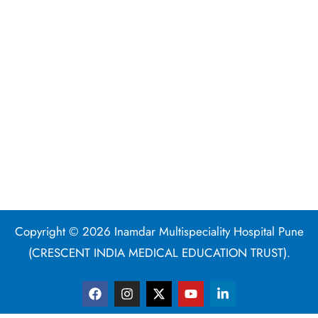
Copyright © 2026 Inamdar Multispeciality Hospital Pune
(CRESCENT INDIA MEDICAL EDUCATION TRUST).
F
I
X
Y
L
a
n
-
o
i
c
s
t
u
n