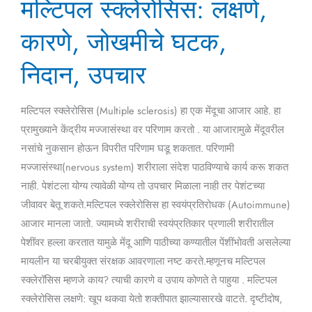
मल्टिपल स्क्लेरोसिस: लक्षणे,
स्क्लेरोसिस:
लक्षणे,
कारणे, जोखमीचे घटक,
कारणे,
जोखमीचे
निदान, उपचार
घटक,
निदान,
मल्टिपल स्क्लेरोसिस (Multiple sclerosis) हा एक मेंदूचा आजार आहे. हा
उपचार
प्रामुख्याने केंद्रीय मज्जासंस्था वर परिणाम करतो . या आजारामुळे मेंदूवरील
नसांचे नुकसान होऊन विपरीत परिणाम घडू शकतात. परिणामी
मज्जासंस्था(nervous system) शरीराला संदेश पाठविण्याचे कार्य करू शकत
नाही. पेशंटला योग्य त्यावेळी योग्य तो उपचार मिळाला नाही तर पेशंटच्या
जीवावर बेतू शकते.मल्टिपल स्क्लेरोसिस हा स्वयंप्रतिरोधक (Autoimmune)
आजार मानला जातो. ज्यामध्ये शरीराची स्वयंप्रतिकार प्रणाली शरीरातील
पेशींवर हल्ला करतात यामुळे मेंदू आणि पाठीच्या कण्यातील पेंशींभोवती असलेल्या
मायलीन या चरबीयुक्त संरक्षक आवरणाला नष्ट करते.म्हणूनच मल्टिपल
स्क्लेरॉसिस म्हणजे काय? त्याची कारणे व उपाय कोणते ते पाहुया . मल्टिपल
स्क्लेरोसिस लक्षणे: खूप थकवा येतो शक्तीपात झाल्यासारखे वाटते. दृष्टीदोष,