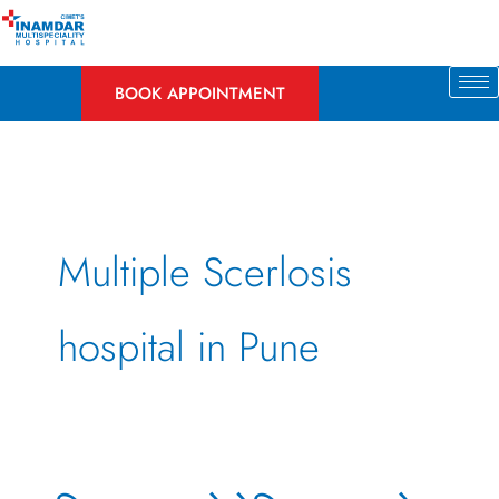
Skip
to
content
BOOK APPOINTMENT
Multiple Scerlosis
hospital in Pune
मल्टिपल