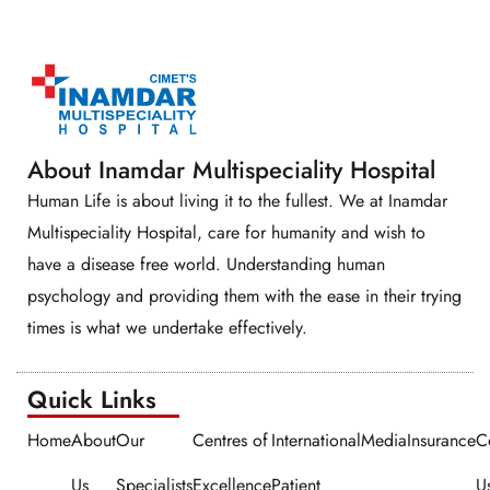
About Inamdar Multispeciality Hospital
Human Life is about living it to the fullest. We at Inamdar
Multispeciality Hospital, care for humanity and wish to
have a disease free world. Understanding human
psychology and providing them with the ease in their trying
times is what we undertake effectively.
Quick Links​​
Home
About
Our
Centres of
International
Media
Insurance
C
Us
Specialists
Excellence
Patient
U