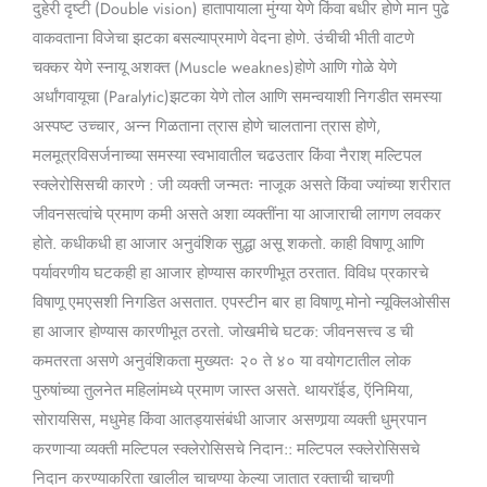
दुहेरी दृष्टी (Double vision) हातापायाला मुंग्या येणे किंवा बधीर होणे मान पुढे
वाकवताना विजेचा झटका बसल्याप्रमाणे वेदना होणे. उंचीची भीती वाटणे
चक्कर येणे स्नायू अशक्त (Muscle weaknes)होणे आणि गोळे येणे
अर्धांगवायूचा (Paralytic)झटका येणे तोल आणि समन्वयाशी निगडीत समस्या
अस्पष्ट उच्चार, अन्न गिळताना त्रास होणे चालताना त्रास होणे,
मलमूत्रविसर्जनाच्या समस्या स्वभावातील चढउतार किंवा नैराश् मल्टिपल
स्क्लेरोसिसची कारणे : जी व्यक्ती जन्मतः नाजूक असते किंवा ज्यांच्या शरीरात
जीवनसत्वांचे प्रमाण कमी असते अशा व्यक्तींना या आजाराची लागण लवकर
होते. कधीकधी हा आजार अनुवंशिक सुद्धा असू शकतो. काही विषाणू आणि
पर्यावरणीय घटकही हा आजार होण्यास कारणीभूत ठरतात. विविध प्रकारचे
विषाणू एमएसशी निगडित असतात. एपस्टीन बार हा विषाणू मोनो न्यूक्लिओसीस
हा आजार होण्यास कारणीभूत ठरतो. जोखमीचे घटक: जीवनसत्त्व ड ची
कमतरता असणे अनुवंशिकता मुख्यतः २० ते ४० या वयोगटातील लोक
पुरुषांच्या तुलनेत महिलांमध्ये प्रमाण जास्त असते. थायरॉईड, ऍनिमिया,
सोरायसिस, मधुमेह किंवा आतड्यासंबंधी आजार असणार्‍या व्यक्ती धुम्रपान
करणाऱ्या व्यक्ती मल्टिपल स्क्लेरोसिसचे निदान:: मल्टिपल स्क्लेरोसिसचे
निदान करण्याकरिता खालील चाचण्या केल्या जातात रक्ताची चाचणी