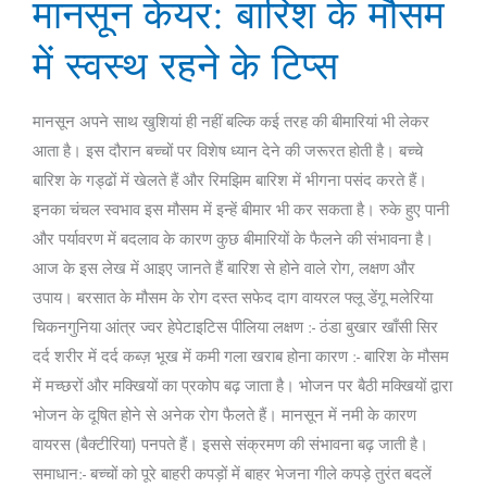
मानसून केयर: बारिश के मौसम
केयर:
बारिश
में स्वस्थ रहने के टिप्स
के
मौसम
मानसून अपने साथ खुशियां ही नहीं बल्कि कई तरह की बीमारियां भी लेकर
में
आता है। इस दौरान बच्चों पर विशेष ध्यान देने की जरूरत होती है। बच्चे
स्वस्थ
बारिश के गड्ढों में खेलते हैं और रिमझिम बारिश में भीगना पसंद करते हैं।
रहने
इनका चंचल स्वभाव इस मौसम में इन्हें बीमार भी कर सकता है। रुके हुए पानी
के
और पर्यावरण में बदलाव के कारण कुछ बीमारियों के फैलने की संभावना है।
टिप्स
आज के इस लेख में आइए जानते हैं बारिश से होने वाले रोग, लक्षण और
उपाय। बरसात के मौसम के रोग दस्त सफेद दाग वायरल फ्लू डेंगू मलेरिया
चिकनगुनिया आंत्र ज्वर हेपेटाइटिस पीलिया लक्षण :- ठंडा बुखार खाँसी सिर
दर्द शरीर में दर्द कब्ज़ भूख में कमी गला खराब होना कारण :- बारिश के मौसम
में मच्छरों और मक्खियों का प्रकोप बढ़ जाता है। भोजन पर बैठी मक्खियों द्वारा
भोजन के दूषित होने से अनेक रोग फैलते हैं। मानसून में नमी के कारण
वायरस (बैक्टीरिया) पनपते हैं। इससे संक्रमण की संभावना बढ़ जाती है।
समाधान:- बच्चों को पूरे बाहरी कपड़ों में बाहर भेजना गीले कपड़े तुरंत बदलें