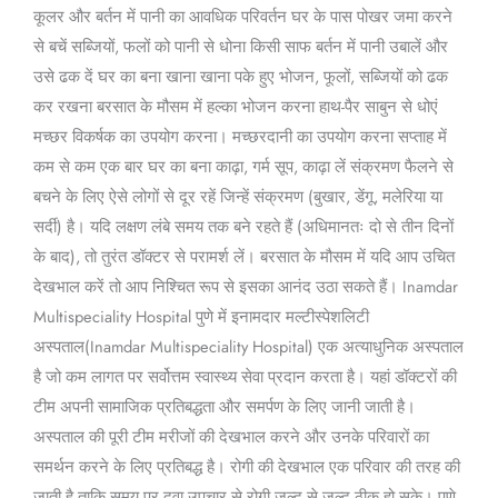
कूलर और बर्तन में पानी का आवधिक परिवर्तन घर के पास पोखर जमा करने
से बचें सब्जियों, फलों को पानी से धोना किसी साफ बर्तन में पानी उबालें और
उसे ढक दें घर का बना खाना खाना पके हुए भोजन, फूलों, सब्जियों को ढक
कर रखना बरसात के मौसम में हल्का भोजन करना हाथ-पैर साबुन से धोएं
मच्छर विकर्षक का उपयोग करना। मच्छरदानी का उपयोग करना सप्ताह में
कम से कम एक बार घर का बना काढ़ा, गर्म सूप, काढ़ा लें संक्रमण फैलने से
बचने के लिए ऐसे लोगों से दूर रहें जिन्हें संक्रमण (बुखार, डेंगू, मलेरिया या
सर्दी) है। यदि लक्षण लंबे समय तक बने रहते हैं (अधिमानतः दो से तीन दिनों
के बाद), तो तुरंत डॉक्टर से परामर्श लें। बरसात के मौसम में यदि आप उचित
देखभाल करें तो आप निश्चित रूप से इसका आनंद उठा सकते हैं। Inamdar
Multispeciality Hospital पुणे में इनामदार मल्टीस्पेशलिटी
अस्पताल(Inamdar Multispeciality Hospital) एक अत्याधुनिक अस्पताल
है जो कम लागत पर सर्वोत्तम स्वास्थ्य सेवा प्रदान करता है। यहां डॉक्टरों की
टीम अपनी सामाजिक प्रतिबद्धता और समर्पण के लिए जानी जाती है।
अस्पताल की पूरी टीम मरीजों की देखभाल करने और उनके परिवारों का
समर्थन करने के लिए प्रतिबद्ध है। रोगी की देखभाल एक परिवार की तरह की
जाती है ताकि समय पर दवा उपचार से रोगी जल्द से जल्द ठीक हो सके। पुणे