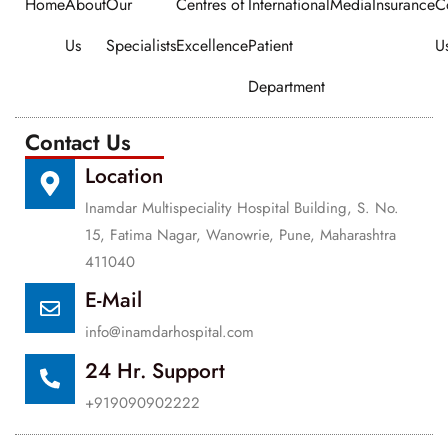
Home
About
Our
Centres of
International
Media
Insurance
C
Us
Specialists
Excellence
Patient
U
Department
Contact Us
Location
Inamdar Multispeciality Hospital Building, S. No.
15, Fatima Nagar, Wanowrie, Pune, Maharashtra
411040
E-Mail
info@inamdarhospital.com
24 Hr. Support
+919090902222