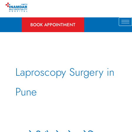
Skip
to
content
BOOK APPOINTMENT
Laproscopy Surgery in
Pune
क्या