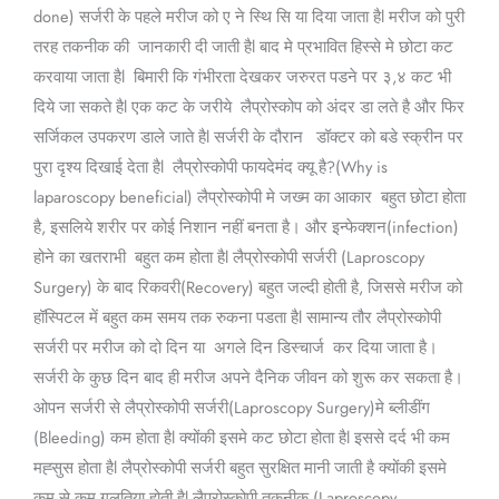
done) सर्जरी के पहले मरीज को ए ने स्थि सि या दिया जाता हैl मरीज को पुरी
तरह तकनीक की जानकारी दी जाती हैl बाद मे प्रभावित हिस्से मे छोटा कट
करवाया जाता हैl बिमारी कि गंभीरता देखकर जरुरत पडने पर ३,४ कट भी
दिये जा सकते हैl एक कट के जरीये लैप्रोस्कोप को अंदर डा लते है और फिर
सर्जिकल उपकरण डाले जाते हैl सर्जरी के दौरान डॉक्टर को बडे स्क्रीन पर
पुरा दृश्य दिखाई देता हैl लैप्रोस्कोपी फायदेमंद क्यू है?(Why is
laparoscopy beneficial) लैप्रोस्कोपी मे जख्म का आकार बहुत छोटा होता
है, इसलिये शरीर पर कोई निशान नहीं बनता है। और इन्फेक्शन(infection)
होने का खतराभी बहुत कम होता हैl लैप्रोस्कोपी सर्जरी (Laproscopy
Surgery) के बाद रिकवरी(Recovery) बहुत जल्दी होती है, जिससे मरीज को
हॉस्पिटल में बहुत कम समय तक रुकना पडता हैl सामान्य तौर लैप्रोस्कोपी
सर्जरी पर मरीज को दो दिन या अगले दिन डिस्चार्ज कर दिया जाता है।
सर्जरी के कुछ दिन बाद ही मरीज अपने दैनिक जीवन को शुरू कर सकता है।
ओपन सर्जरी से लैप्रोस्कोपी सर्जरी(Laproscopy Surgery)मे ब्लीडींग
(Bleeding) कम होता हैl क्योंकी इसमे कट छोटा होता हैl इससे दर्द भी कम
मह्सुस होता हैl लैप्रोस्कोपी सर्जरी बहुत सुरक्षित मानी जाती है क्योंकी इसमे
कम से कम गलतिया होती हैl लैप्रोस्कोपी तकनीक (Laproscopy