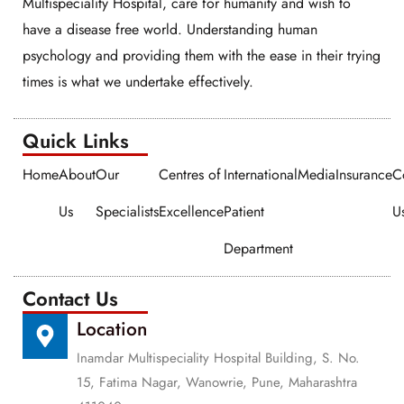
Multispeciality Hospital, care for humanity and wish to
have a disease free world. Understanding human
psychology and providing them with the ease in their trying
times is what we undertake effectively.
Quick Links​​
Home
About
Our
Centres of
International
Media
Insurance
C
Us
Specialists
Excellence
Patient
U
Department
Contact Us
Location
Inamdar Multispeciality Hospital Building, S. No.
15, Fatima Nagar, Wanowrie, Pune, Maharashtra