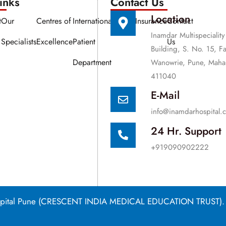
nks​​
Contact Us
Location
t
Our
Centres of
International
Media
Insurance
Contact
Inamdar Multispeciality
Specialists
Excellence
Patient
Us
Building, S. No. 15, F
Department
Wanowrie, Pune, Mahar
411040
E-Mail
info@inamdarhospital.
24 Hr. Support
+919090902222
Hospital Pune (CRESCENT INDIA MEDICAL EDUCATION TRUST).