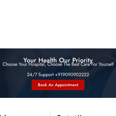
Your Health Our Priority
Choose Your Hospital, Choose The Best Care For Yourself
24/7 Support +919090902222
Book An Appointment