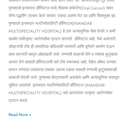
सल्ल्याने शंकानिरसन करून घ्यावे आणि स्वतः ला आजारांपासून दूर ठेवावे.
पुण्यामध्ये इनामदार हॉस्पिटल मध्ये तोंडाचा कर्करोग(Oral Cancer) यावर
योग्य पद्धतीने उपचार केले जातात. एकदा अवश्य भेट द्या आणि चिंतामुक्त व्हा.
पुण्यातले इनामदार मल्टीस्पेशालिटी हॉस्पिटल(INAMDAR
MULTISPECIALITY HOSPITAL) हे एक अत्याधुनिक सेवा देणारे व कमी
खर्चात सर्वोत्कृष्ट आरोग्यसेवा प्रदान करणारे हॉस्पिटल आहे. येथे असणारी
डॉक्टरांची टीम ही सामाजिक बांधिलकी जपणारी आणि पूर्णपणे समर्पण देऊन
काम करणारी म्हणून ओळखली जाते. रुग्णाची काळजी घेणे व त्यांच्या कुटुंबाला
आधार देणे यासाठी हॉस्पिटलची सर्व टीम वचनबध्द आहे. वेळेत औषध उपचार
करून रुग्णाला लवकरात लवकर आराम पडावा यासाठी रुग्णाची कुटुंबासारखी
काळजी घेतली जाते. पुण्याच्या केंद्रस्थानी असलेले आणि अत्याधुनिक पायाभूत
सुविधा असलेले इनामदार मल्टीस्पेशालिटी हॉस्पिटल (INAMDAR
MULTISPECIALITY HOSPITAL) सर्व आजारांवर उत्कृष्ट आरोग्यसेवा
प्रदान करते.
Read More »