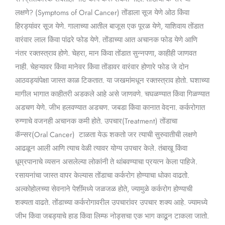
लक्षणे? (Symptoms of Oral Cancer) तोंडाला सूज येणे ओठ किंवा
हिरड्यांवर सूज येणे. गालाच्या आतील बाजूस एक पूरळ येणे, याशिवाय तोंडात
वारंवार लाल किंवा पांढरे फोड येणे. तोंडाच्या आत अचानक फोड येणे आणि
नंतर रक्तस्त्राव होणे. चेहरा, मान किंवा तोंडात सुन्नपणा, काहीही जाणवत
नाही. चेहऱ्यावर किंवा मानेवर किंवा तोंडावर वारंवार होणारे फोड जे दोन
आठवड्यांपेक्षा जास्त काळ टिकतात. या जखमांमधून रक्तस्त्राव होतो. घशाच्या
मागील भागात काहीतरी अडकले आहे असे जाणवणे. चघळण्यात किंवा गिळण्यात
अडचण येणे. जीभ हलवण्यात अडचण. जबडा किंवा कानात वेदना. कर्करोगात
रुग्णाचे वजनही अचानक कमी होते. उपचार(Treatment) तोंडाचा
कॅन्सर(Oral Cancer) टाळता येऊ शकतो जर त्याची सुरुवातीची लक्षणे
आढळून आली आणि त्याच वेळी त्यावर योग्य उपचार केले. तंबाखू किंवा
धूम्रपानाचे व्यसन असलेल्या लोकांनी ते थांबवण्याचा प्रयत्न केला पाहिजे.
रसायनांचा जास्त वापर केल्यास तोंडाचा कर्करोग होण्याचा धोका वाढतो.
अल्कोहोलच्या सेवनाने पेशींमध्ये जळजळ होते, ज्यामुळे कर्करोग होण्याची
शक्यता वाढते. तोंडाच्या कर्करोगावरील उपचारांवर उपचार शक्य आहे. ज्यामध्ये
जीभ किंवा जबड्याचे हाड किंवा लिम्फ नोड्सचा एक भाग काढून टाकला जातो.