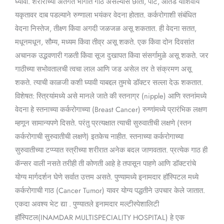
घ्यावी. शरीराच्या अंतर्गत भागात गाठ असल्यास छाती, पोट, आतडे याशिवाय
यकृतावर दाब पडल्याने रुग्णाला भयंकर वेदना होतात. कर्करोगाशी संबंधित
वेदना निस्तेज, तीक्ष्ण किंवा अगदी जळजळ असू शकतात. ही वेदना सतत,
मधूनमधून, सौम्य, मध्यम किंवा तीव्र असू शकते. एक किंवा दोन दिवसांत
अचानक उद्भवणारी गळती किंवा सूज दुखापत किंवा संसर्गामुळे असू शकते. जर
गाठीच्या सभोवतालची त्वचा लाल आणि जड असेल तर ते संक्रमण असू
शकते. त्याची काळजी कशी घ्यावी याबद्दल तुमचे डॉक्टर सल्ला देऊ शकतात.
विशेषत: स्त्रियांमध्ये असे मानले जाते की स्तनाग्र (nipple) आणि स्तनांमध्ये
वेदना हे स्तनाच्या कर्करोगाच्या (Breast Cancer) रुग्णांमध्ये प्रारंभिक लक्षण
म्हणून सामान्यपणे दिसते. परंतु प्रत्यक्षात त्याची सुरुवातीची लक्षणे (स्तन
कर्करोगाची सुरुवातीची लक्षणे) इतकेच नाहीत. स्तनाच्या कर्करोगाच्या
सुरुवातीच्या टप्प्यात स्त्रीच्या शरीरात अनेक बदल जाणवतात. प्रत्येक गाठ ही
कॅन्सर वाली नसते तरीही ती कोणती आहे हे तपासून पाहणे आणि डॉक्टरांचे
योग्य मार्गदर्शन घेणे सर्वात उत्तम असते. पुण्यामध्ये इनामदार हॉस्पिटल मध्ये
कर्करोगाची गाठ (Cancer Tumor) यावर योग्य पद्धतीने उपचार केले जातात.
एकदा अवश्य भेट द्या . पुण्यातले इनामदार मल्टीस्पेशालिटी
हॉस्पिटल(INAMDAR MULTISPECIALITY HOSPITAL) हे एक