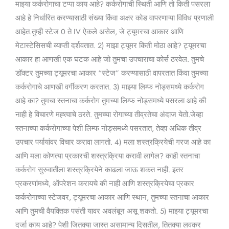
माझ्या कर्करोगाचा टप्पा काय आहे? कर्करोगाची स्थिती आणि तो किती पसरला
आहे हे निर्धारित करण्यासाठी संख्या किंवा अक्षर कोड वापरणाऱ्या विविध प्रणाली
आहेत.तुम्ही स्टेज 0 ते IV ऐकले असेल, जे ट्यूमरचा आकार आणि
मेटास्टेसिसची व्याप्ती दर्शवतात. 2) माझा ट्यूमर किती मोठा आहे? ट्यूमरचा
आकार हा आणखी एक घटक आहे जो तुमचा उपचाराचा कोर्स ठरवेल. तुमचे
डॉक्टर तुमच्या ट्यूमरचा आकार “स्टेज” करण्यासाठी वापरतात किंवा तुमच्या
कर्करोगाचे आणखी वर्गीकरण करतात. 3) माझ्या लिम्फ नोड्समध्ये कर्करोग
आहे का? तुमचा स्तनाचा कर्करोग तुमच्या लिम्फ नोड्समध्ये पसरला आहे की
नाही हे विचारणे मह्त्वाचे ठरते. तुमच्या रोगाच्या तीव्रतेचा अंदाज येतो.जेव्हा
स्तनाच्या कर्करोगाच्या पेशी लिम्फ नोड्समध्ये पसरतात, तेव्हा अधिक तीव्र
उपचार पर्यायांवर विचार करावा लागतो. 4) मला शस्त्रक्रियेची गरज आहे का
आणि मला कोणत्या प्रकारची शस्त्रक्रिया करावी लागेल? काही स्तनाचा
कर्करोग सुरुवातीला शस्त्रक्रियेने काढला जाऊ शकत नाही. इतर
प्रकरणांमध्ये, ऑपरेशन करायचे की नाही आणि शस्त्रक्रियेचा प्रकार
कर्करोगाच्या स्टेजवर, ट्यूमरचा आकार आणि स्थान, तुमच्या स्तनाचा आकार
आणि तुमची वैयक्तिक पसंती यावर अवलंबून असू शकतो. 5) माझ्या ट्यूमरचा
दर्जा काय आहे? पेशी जितक्या जास्त असामान्य दिसतील, तितक्या लवकर