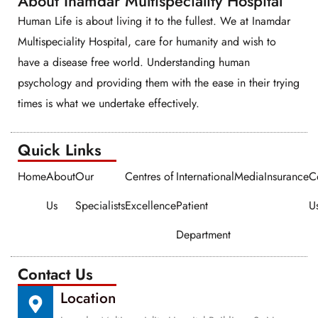
About Inamdar Multispeciality Hospital
Human Life is about living it to the fullest. We at Inamdar
Multispeciality Hospital, care for humanity and wish to
have a disease free world. Understanding human
psychology and providing them with the ease in their trying
times is what we undertake effectively.
Quick Links​​
Home
About
Our
Centres of
International
Media
Insurance
C
Us
Specialists
Excellence
Patient
U
Department
Contact Us
Location