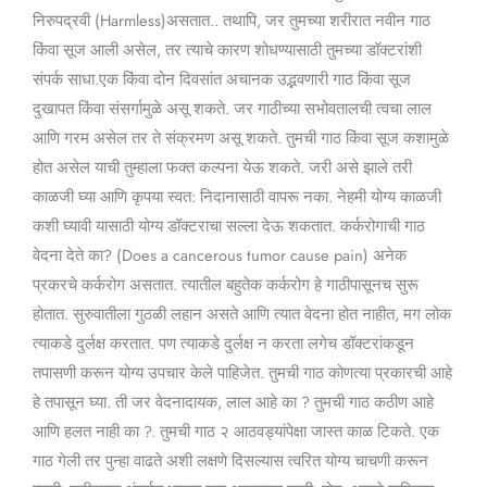
निरुपद्रवी (Harmless)असतात.. तथापि, जर तुमच्या शरीरात नवीन गाठ
किंवा सूज आली असेल, तर त्याचे कारण शोधण्यासाठी तुमच्या डॉक्टरांशी
संपर्क साधा.एक किंवा दोन दिवसांत अचानक उद्भवणारी गाठ किंवा सूज
दुखापत किंवा संसर्गामुळे असू शकते. जर गाठीच्या सभोवतालची त्वचा लाल
आणि गरम असेल तर ते संक्रमण असू शकते. तुमची गाठ किंवा सूज कशामुळे
होत असेल याची तुम्हाला फक्त कल्पना येऊ शकते. जरी असे झाले तरी
काळजी घ्या आणि कृपया स्वत: निदानासाठी वापरू नका. नेहमी योग्य काळजी
कशी घ्यावी यासाठी योग्य डॉक्टराचा सल्ला देऊ शकतात. कर्करोगाची गाठ
वेदना देते का? (Does a cancerous tumor cause pain) अनेक
प्रकरचे कर्करोग असतात. त्यातील बहुतेक कर्करोग हे गाठीपासूनच सुरू
होतात. सुरुवातीला गुठळी लहान असते आणि त्यात वेदना होत नाहीत, मग लोक
त्याकडे दुर्लक्ष करतात. पण त्याकडे दुर्लक्ष न करता लगेच डॉक्टरांकडून
तपासणी करून योग्य उपचार केले पाहिजेत. तुमची गाठ कोणत्या प्रकारची आहे
हे तपासून घ्या. ती जर वेदनादायक, लाल आहे का ? तुमची गाठ कठीण आहे
आणि हलत नाही का ?. तुमची गाठ २ आठवड्यांपेक्षा जास्त काळ टिकते. एक
गाठ गेली तर पुन्हा वाढते अशी लक्षणे दिसल्यास त्वरित योग्य चाचणी करून