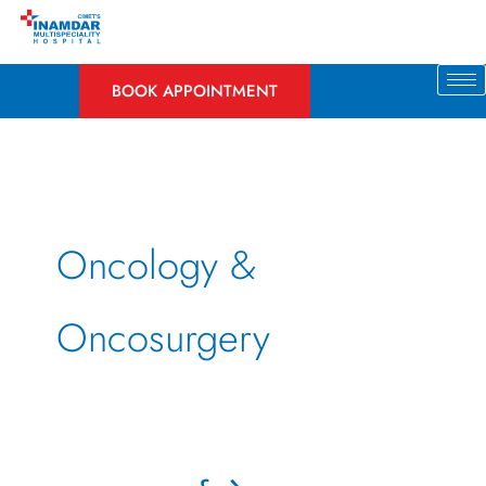
Skip
to
content
BOOK APPOINTMENT
Oncology &
Oncosurgery
स्तनाच्या