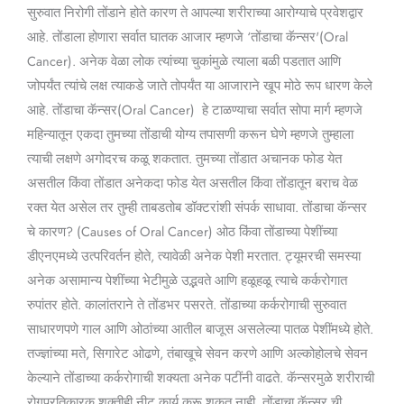
सुरुवात निरोगी तोंडाने होते कारण ते आपल्या शरीराच्या आरोग्याचे प्रवेशद्वार
Marathi)
आहे. तोंडाला होणारा सर्वात घातक आजार म्हणजे ‘तोंडाचा कॅन्सर'(Oral
Cancer). अनेक वेळा लोक त्यांच्या चुकांमुळे त्याला बळी पडतात आणि
जोपर्यंत त्यांचे लक्ष त्याकडे जाते तोपर्यंत या आजाराने खूप मोठे रूप धारण केले
आहे. तोंडाचा कॅन्सर(Oral Cancer) हे टाळण्याचा सर्वात सोपा मार्ग म्हणजे
महिन्यातून एकदा तुमच्या तोंडाची योग्य तपासणी करून घेणे म्हणजे तुम्हाला
त्याची लक्षणे अगोदरच कळू शकतात. तुमच्या तोंडात अचानक फोड येत
असतील किंवा तोंडात अनेकदा फोड येत असतील किंवा तोंडातून बराच वेळ
रक्त येत असेल तर तुम्ही ताबडतोब डॉक्टरांशी संपर्क साधावा. तोंडाचा कॅन्सर
चे कारण? (Causes of Oral Cancer) ओठ किंवा तोंडाच्या पेशींच्या
डीएनएमध्ये उत्परिवर्तन होते, त्यावेळी अनेक पेशी मरतात. ट्यूमरची समस्या
अनेक असामान्य पेशींच्या भेटीमुळे उद्भवते आणि हळूहळू त्याचे कर्करोगात
रुपांतर होते. कालांतराने ते तोंडभर पसरते. तोंडाच्या कर्करोगाची सुरुवात
साधारणपणे गाल आणि ओठांच्या आतील बाजूस असलेल्या पातळ पेशींमध्ये होते.
तज्ज्ञांच्या मते, सिगारेट ओढणे, तंबाखूचे सेवन करणे आणि अल्कोहोलचे सेवन
केल्याने तोंडाच्या कर्करोगाची शक्यता अनेक पटींनी वाढते. कॅन्सरमुळे शरीराची
रोगप्रतिकारक शक्तीही नीट कार्य करू शकत नाही. तोंडाचा कॅन्सर ची