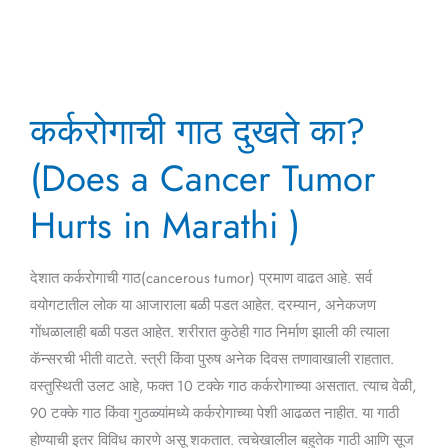
कर्करोगाची
कर्करोगाची गाठ दुखते का?
गाठ
दुखते
(Does a Cancer Tumor
का?
(Does
Hurts in Marathi )
a
Cancer
देशात कर्करोगाची गाठ(cancerous tumor) प्रमाण वाढत आहे. सर्व
Tumor
वयोगटातील लोक या आजाराला बळी पडत आहेत. दरम्यान, अनेकजण
Hurts
गोंधळालाही बळी पडत आहेत. शरीरात कुठेही गाठ निर्माण झाली की त्याला
in
कॅन्सरची भीती वाटते. स्त्री किंवा पुरुष अनेक दिवस तणावाखाली राहतात.
Marathi
वस्तुस्थिती उलट आहे, फक्त 10 टक्के गाठ कर्करोगाच्या असतात. त्याच वेळी,
)
90 टक्के गाठ किंवा गुठळ्यांमध्ये कर्करोगाच्या पेशी आढळत नाहीत. या गाठी
होण्याची इतर विविध कारणे असू शकतात. त्वचेखालील बहुतेक गाठी आणि सूज