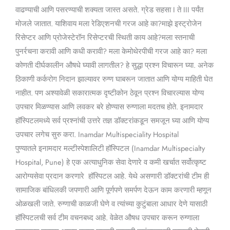
वाढण्याची आणि पसरण्याची शक्यता जास्त असते. ग्रेड सहसा I ते III पर्यंत
मोजले जातात. याशिवाय मला रेडिएशनची गरज आहे का?माझे इस्ट्रोजेन
रिसेप्टर आणि प्रोजेस्टेरॉन रिसेप्टरची स्थिती काय आहे?मला स्तनाची
पुनर्रचना करावी आणि कधी करावी? मला केमोथेरपीची गरज आहे का? मला
कोणती दीर्घकालीन औषधे घ्यावी लागतील? हे सुद्धा प्रश्न विचारून घ्या. अनेक
ठिकाणी कर्करोग निदान झाल्यावर रुग्ण घाबरून जातात आणि योग्य माहिती घेत
नाहीत. पण अश्यावेळी सकारात्मक दृष्टीकोन ठेवून प्रश्न विचारल्यास योग्य
उपचार मिळण्यास आणि लवकर बरे होण्यास रुग्णाला मदतच होते. इनामदार
हॉस्पिटलमध्ये सर्व प्रश्नांची उत्तरे तज्ञ डॉक्टरांकडून समजून घ्या आणि योग्य
उपचार लगेच सुरु करा. Inamdar Multispeciality Hospital
पुण्यातले इनामदार मल्टीस्पेशालिटी हॉस्पिटल (Inamdar Multispecialty
Hospital, Pune) हे एक अत्याधुनिक सेवा देणारे व कमी खर्चात सर्वोत्कृष्ट
आरोग्यसेवा प्रदान करणारे हॉस्पिटल आहे. येथे असणारी डॉक्टरांची टीम ही
सामाजिक बांधिलकी जपणारी आणि पूर्णपणे समर्पण देऊन काम करणारी म्हणून
ओळखली जाते. रुग्णाची काळजी घेणे व त्यांच्या कुटुंबाला आधार देणे यासाठी
हॉस्पिटलची सर्व टीम वचनबध्द आहे. वेळेत औषध उपचार करून रुग्णाला