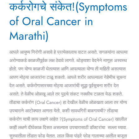
कर्करोगचे संकेत!(Symptoms
तोंडाचा
कर्करोगचे
of Oral Cancer in
संकेत!
Marathi)
(Symptoms
of
Oral
आपले आयुष्य निरोगी असावे हे प्रत्येकालाच वाटत असते. सगळयांना आपल्या
Cancer
अरोग्याकडे काळजीपूर्वक लक्ष ठेवावे लागते. थोड्याशा वेदनेने माणूस अस्वस्थ
in
होतो. पण योग्य काळजी घेतल्यास आणि आपल्याला योग्य ती माहिती असल्यास
Marathi)
आपण मोठ्या आजारांना टाळू शकतो. आपले शरीर आपल्याला नेहेमीच सूचना
देत असते. कर्करोगासारख्या मोठ्या आजारांची सुद्धा पूर्वसूचना शरीर देत
असते. ते वेळीच ओळखू आले तर पुढचे संकट नक्कीच टाळता येऊ शकते.
तोंडाचा कर्करोग (Oral Cancer) हा देखील वेळीच ओळखता आला तर योग्य
उपचाराने आटोक्यात आणता येतो. कशी सावधगिरी बाळगायची? तोंडाचा
कर्करोग याची काय लक्षणे आहेत ?(Symptoms of Oral Cancer) खालील
काही लक्षणे दीर्घकाळ दिसत असल्यास उपचारासाठी डॉक्टरांचा सल्ला घ्यावा.
सुरुवातीला तोंडात फोड येतात. लाल किंवा पांढरे फोड गालाच्या आतील बाजूस