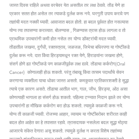
जास्त दिवस राहिले अथवा वरचेवर येत असतील तर लक्ष ठेवावे. तोंड येणे हा
प्रकार सतत होत असेल तर त्याकडे दुर्लक्ष करू नये. घरगुती उपाय करावे पण
तज्ञांची मदत नक्की घ्यावी. आवाजात बदल होतो. हा बदल पूर्ववत होत नसल्यास
योग्य त्या तपासण्या कराव्यात. बोलण्यास , गिळण्यास त्रास होऊ लागला व तो
प्राथमिक उपचारांनी कमी होत नसेल तर योग्य डॉक्टरांची मदत घ्यावी.
तोंडातील जखमा, दुर्गंधी, रक्तस्त्राव, जळजळ, जिभेचा बधिरपणा या गोष्टींकडे
दुर्लक्ष करू नये. दात किंवा हिरड्यामधून रक्त येणे, हिराडयांना जखमा होणे,
संसर्ग होणे ह्या गोष्टीकडे पण काळजीपूर्वक लक्ष द्यावे. तोंडाचा कर्करोग(Oral
Cancer) कोणालाही होऊ शकतो. परंतु तंबाखू किंवा तत्सम पदार्थांचे सेवन
करणाऱ्या व्यक्तीला याचा धोका जास्त असतो. कमकुवत प्रतिकारशक्ती हे सुद्धा
त्याचे एक कारण असते. तोंडाचा आतील भाग, गाल, जीभ, हिरड्या, ओठ असा
कोणत्याही भागाला हा संसर्ग होऊ शकतो. पहिल्या टप्प्यात निदान झाले तर योग्य
उपचारांनी हा मौखिक कर्करोग बरा होऊ शकतो. त्यामुळे काळजी करू नये.
योग्य ती काळजी घ्यावी. रोजच्या आहार, व्यायाम या गोष्टींबरोबर शरीरात काही
बदल होत आहेत का हे तपासात रहावे. त्रासदायक नसलेला बदल सुद्धा मोठ्या
आजारचे संकेत देणारा असू शकतो. त्यामुळे दुर्लक्ष न करता विशेष तज्ञांच्या