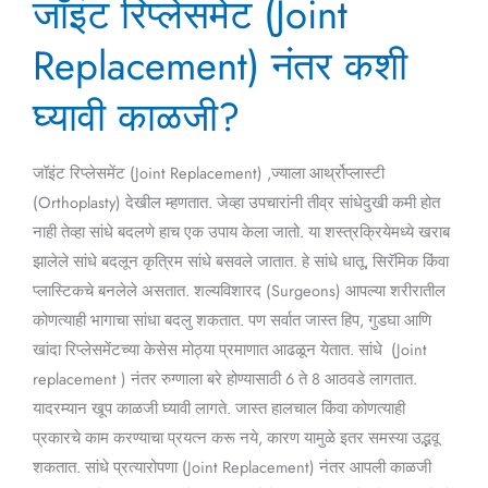
जॉइंट रिप्लेसमेंट (Joint
रिप्लेसमेंट
(Joint
Replacement) नंतर कशी
Replacement)
नंतर
घ्यावी काळजी?
कशी
घ्यावी
जॉइंट रिप्लेसमेंट (Joint Replacement) ,ज्याला आर्थ्रोप्लास्टी
काळजी?
(Orthoplasty) देखील म्हणतात. जेव्हा उपचारांनी तीव्र सांधेदुखी कमी होत
नाही तेव्हा सांधे बदलणे हाच एक उपाय केला जातो. या शस्त्रक्रियेमध्ये खराब
झालेले सांधे बदलून कृत्रिम सांधे बसवले जातात. हे सांधे धातू, सिरॅमिक किंवा
प्लास्टिकचे बनलेले असतात. शल्यविशारद (Surgeons) आपल्या शरीरातील
कोणत्याही भागाचा सांधा बदलु शकतात. पण सर्वात जास्त हिप, गुडघा आणि
खांदा रिप्लेसमेंटच्या केसेस मोठ्या प्रमाणात आढळून येतात. सांधे (Joint
replacement ) नंतर रुग्णाला बरे होण्यासाठी 6 ते 8 आठवडे लागतात.
यादरम्यान खूप काळजी घ्यावी लागते. जास्त हालचाल किंवा कोणत्याही
प्रकारचे काम करण्याचा प्रयत्न करू नये, कारण यामुळे इतर समस्या उद्भवू
शकतात. सांधे प्रत्यारोपणा (Joint Replacement) नंतर आपली काळजी