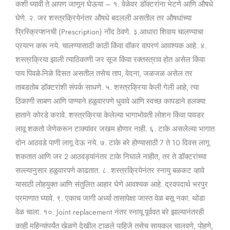
कशी घ्यावी ते आपण जाणून घेऊया – १. वेळेवर डॉक्टरांना भेटणे आणि औषधे
घेणे. २. जर शस्त्रक्रियेनंतर औषधे बदलली असतील तर औषधांच्या
प्रिस्क्रिप्शनची (Prescription) नोंद ठेवणे. ३.आधारा शिवाय चालण्याचा
प्रयत्न करू नये. चालण्यासाठी काठी किंवा वॉकर वापरणं आवश्यक आहे. ४.
शस्त्रक्रिया झाली त्याठिकाणी जर सूज किंवा रक्तस्त्राव होत असेल किंवा
पाय पिवळे-निळे दिसत असतील तसेच ताप, वेदना, जळजळ असेल तर
ताबडतोब डॉक्टरांशी संपर्क साधणे. ५. शस्त्रक्रिया केली गेली आहे, त्या
ठिकाणी साबण आणि पाण्याने हळुवारपणे धुवावे आणि स्वच्छ कापडाने हलक्या
हाताने कोरडे करावे. शस्त्रक्रिया केलेल्या भागाभोवती लोशन किंवा पावडर
लावू शकतो जेणेकरून टाक्यांवर जखम होणार नाही. ६. टाके असलेल्या भागात
दोन आठवडे पाणी लागू देऊ नये. ७. टाके बरे होण्यासाठी 7 ते 10 दिवस लागू
शकतात आणि जर 2 आठवड्यांनंतर टाके निघाले नाहीत, तर ते डॉक्टरांच्या
सल्ल्यानुसार हळुवारपणे काढतात. ८. शस्त्रक्रियेनंतर स्नायु बळकट व्हावे
यासाठी लोहयुक्त आणि संतुलित आहार घेणे आवश्यक आहे. द्रवपदार्थ भरपुर
प्रमाणात घ्यावे. ९. एकाच जागी अर्ध्या तासापेक्षा जास्त वेळ बसू नका. थोडा
वेळ चाला. १०. Joint replacement नंतर स्नायू पूर्ववत बरे झाल्यानंतरही
काही महिन्यांपर्यंत खेळणे देखील टाळले पाहिजे तसेच सायकल चालवणे, पोहणे,