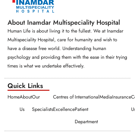
About Inamdar Multispeciality Hospital
Human Life is about living it to the fullest. We at Inamdar
Multispeciality Hospital, care for humanity and wish to
have a disease free world. Understanding human
psychology and providing them with the ease in their trying
times is what we undertake effectively.
Quick Links​​
Home
About
Our
Centres of
International
Media
Insurance
C
Us
Specialists
Excellence
Patient
U
Department