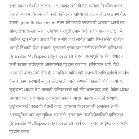
इतर व्यायाम देखील टाळावे. ११. डॉक्टरांनी दिलेले व्यायाम नियमित करावे.
जर हे व्यायाम नियमितपणे केले नाहीत तर सांध्यांच्या हालचालीत अडचण येऊ
शकते. Joint Replacement नंतर कोणत्याही प्रकारची अडचण आली तर
डॉक्टरांचा सल्ला घ्यावा. उगाचच घरगुती उपाय करून वेळ वाया घालवू नये.
नाहीतर खूप मोठ्या अडचणींना सामोरे जावे लागेल आणि रिप्लेसमेंट केलेला
भागही निकामी होऊ शकतो. पुण्यातले इनामदार मल्टीस्पेशालिटी हॉस्पिटल
(Inamdar Multispeciality Hospital) हे एक अत्याधुनिक सेवा देणारे व
कमी खर्चात सर्वोत्कृष्ट आरोग्यसेवा प्रदान करणारे हॉस्पिटल आहे. येथे
असणारी डॉक्टरांची टीम ही सामाजिक बांधिलकी जपणारी आणि पूर्णपणे समर्पण
देऊन काम करणारी म्हणून ओळखली जाते. रुग्णाची काळजी घेणे व त्यांच्या
कुटुंबाला आधार देणे यासाठी हॉस्पिटलची सर्व टीम वचनबध्द आहे. वेळेत औषध
उपचार करून रुग्णाला लवकरात लवकर आराम पडावा यासाठी रुग्णाची
कुटुंबासारखी काळजी घेतली जाते. पुण्याच्या केंद्रस्थानी असलेले आणि
अत्याधुनिक पायाभूत सुविधा असलेले इनामदार मल्टीस्पेशालिटी हॉस्पिटल
(Inamdar Multispeciality Hospital) सर्व आजारांवर उत्कृष्ट आरोग्यसेवा
प्रदान करते