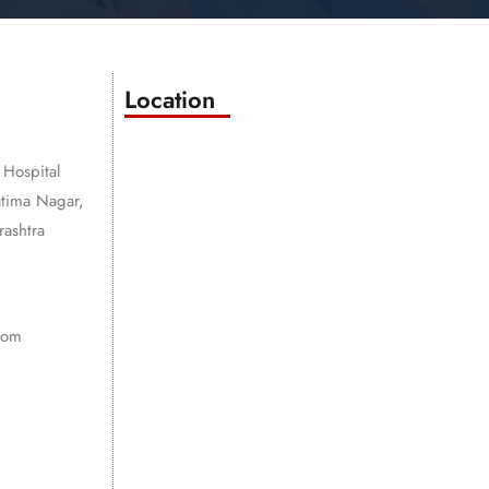
Location
 Hospital
atima Nagar,
ashtra
com