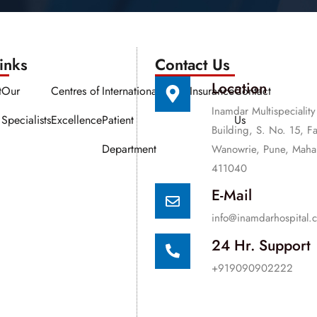
nks​​
Contact Us
Location
t
Our
Centres of
International
Media
Insurance
Contact
Inamdar Multispeciality
Specialists
Excellence
Patient
Us
Building, S. No. 15, F
Department
Wanowrie, Pune, Mahar
411040
E-Mail
info@inamdarhospital.
24 Hr. Support
+919090902222