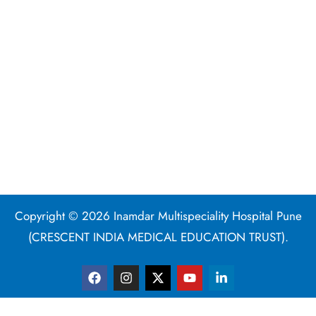
Copyright © 2026 Inamdar Multispeciality Hospital Pune
(CRESCENT INDIA MEDICAL EDUCATION TRUST).
F
I
X
Y
L
a
n
-
o
i
c
s
t
u
n
e
t
w
t
k