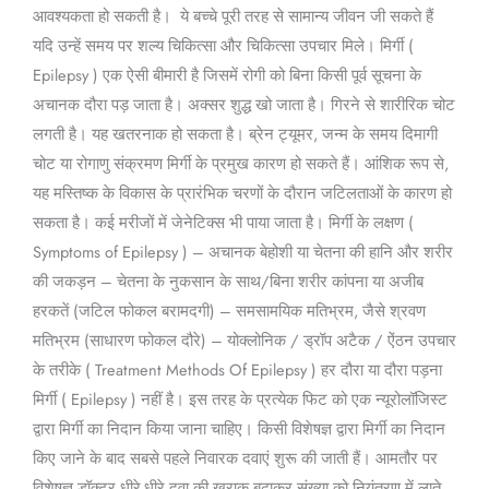
आवश्यकता हो सकती है। ये बच्चे पूरी तरह से सामान्य जीवन जी सकते हैं
यदि उन्हें समय पर शल्य चिकित्सा और चिकित्सा उपचार मिले। मिर्गी (
Epilepsy ) एक ऐसी बीमारी है जिसमें रोगी को बिना किसी पूर्व सूचना के
अचानक दौरा पड़ जाता है। अक्सर शुद्ध खो जाता है। गिरने से शारीरिक चोट
लगती है। यह खतरनाक हो सकता है। ब्रेन ट्यूमर, जन्म के समय दिमागी
चोट या रोगाणु संक्रमण मिर्गी के प्रमुख कारण हो सकते हैं। आंशिक रूप से,
यह मस्तिष्क के विकास के प्रारंभिक चरणों के दौरान जटिलताओं के कारण हो
सकता है। कई मरीजों में जेनेटिक्स भी पाया जाता है। मिर्गी के लक्षण (
Symptoms of Epilepsy ) – अचानक बेहोशी या चेतना की हानि और शरीर
की जकड़न – चेतना के नुकसान के साथ/बिना शरीर कांपना या अजीब
हरकतें (जटिल फोकल बरामदगी) – समसामयिक मतिभ्रम, जैसे श्रवण
मतिभ्रम (साधारण फोकल दौरे) – योक्लोनिक / ड्रॉप अटैक / ऐंठन उपचार
के तरीके ( Treatment Methods Of Epilepsy ) हर दौरा या दौरा पड़ना
मिर्गी ( Epilepsy ) नहीं है। इस तरह के प्रत्येक फिट को एक न्यूरोलॉजिस्ट
द्वारा मिर्गी का निदान किया जाना चाहिए। किसी विशेषज्ञ द्वारा मिर्गी का निदान
किए जाने के बाद सबसे पहले निवारक दवाएं शुरू की जाती हैं। आमतौर पर
विशेषज्ञ डॉक्टर धीरे-धीरे दवा की खुराक बढ़ाकर संख्या को नियंत्रण में लाते