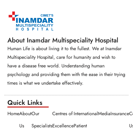
About Inamdar Multispeciality Hospital
Human Life is about living it to the fullest. We at Inamdar
Multispeciality Hospital, care for humanity and wish to
have a disease free world. Understanding human
psychology and providing them with the ease in their trying
times is what we undertake effectively.
Quick Links​​
Home
About
Our
Centres of
International
Media
Insurance
C
Us
Specialists
Excellence
Patient
U