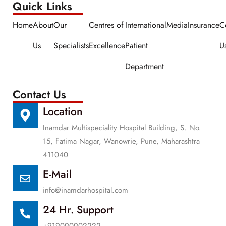
Quick Links​​
Home
About
Our
Centres of
International
Media
Insurance
C
Us
Specialists
Excellence
Patient
U
Department
Contact Us
Location
Inamdar Multispeciality Hospital Building, S. No.
15, Fatima Nagar, Wanowrie, Pune, Maharashtra
411040
E-Mail
info@inamdarhospital.com
24 Hr. Support
+919090902222