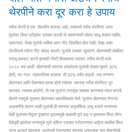
बोलण्यात
थेरपीने करा दूर करा हे उपाय
येणारी
अडचण
स्पीच थेरपी हे एक वैद्यकीय शास्त्र आहे, ज्यामध्ये स्पीच थेरपिस्ट अशा
स्पीच
मुलांवर किंवा प्रौढांवर उपचार करतो जे सामान्यपणे संवाद साधू शकत नाहीत.
थेरपीने
सामन्यात: जेव्हा मुलांचे भाषिक ज्ञान नीट विकसित होत नाही, तेव्हा अशा
करा
थेरपीमध्ये त्यांना नीट संवाद साधणे, मुलांचे उच्चार सुधारणे, बोलण्याशी संबंधित
दूर
स्नायू बळकट करणे इत्यादी गोष्टी शिकवल्या जातात. स्पीच थेरपी मध्ये
करा
२०२० च्या आधी बोलण्याची समस्या असलेल्या मुलांची संख्या सुमारे 30%
हे
होती, पण नंतर महामारीच्या काळात ती 50% पर्यंत वाढली. ज्या रुग्णांना
उपाय
बोलण्यात आणि ऐकण्यात त्रास होतो त्यांच्या समस्या स्पीच थेरपिस्ट दूर
करतात. त्याच्या क्षमतेने, तो त्या मुलांना स्नायूंचा व्यायाम करण्यास मदत करतो.
बोलणे त्यामुळे मुलाला बोलण्यात आत्मविश्वास येतो. मुलांना बोलण्यात येणाऱ्या
अडचणीचे कारण काही मुलांची ही समस्या अनुवांशिक असू शकते जन्माच्या
वेळी मुलाच्या मेंदूला दुखापत झाल्यामुळे बाळाची पूर्ण वाढ न झाल्यास किंवा योग्य
वेळेपूर्वी झालेला जन्मामुळे मुले उशिरा रडतात गरोदरपणात आईला कावीळ किंवा
अन्य आजार झाल्यास मुलांमध्ये ऐकण्याच्या समस्या असल्यास जंतू संसर्गामुळे