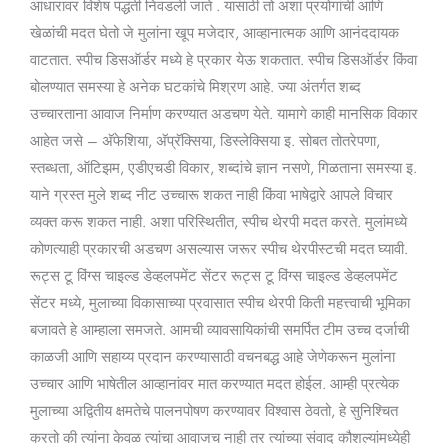
आधारावर विशेष पद्धती निवडली जाते . यासाठी तो अशा प्रयोगांची आणि
खेळांची मदत घेतो जे मुलांना खूप मजेदार, आव्हानात्मक आणि आनंददायक
वाटतात. स्पीच डिसऑर्डर मध्ये हे प्रकार येऊ शकतात. स्पीच डिसऑर्डर किंवा
बोलण्यात समस्या हे अनेक घटकांचे मिश्रण आहे. ज्या अंतर्गत शब्द
उच्चारताना आवाज निर्माण करण्यात अडचण येते. यामागे काही मानसिक विकार
आहेत जसे – अ‍ॅफेशिया, अ‍ॅप्रॅक्सिया, डिस्लेक्सिया इ. सोबत तोतरेपणा,
स्तब्धता, ऑटिझम, एडीएचडी विकार, शब्दांचे ज्ञान नसणे, गिळताना समस्या इ.
याने ग्रस्त मुले शब्द नीट उच्चारू शकत नाही किंवा भाषेद्वारे आपले विचार
व्यक्त करू शकत नाही. अशा परिस्थितीत, स्पीच थेरपी मदत करते. मुलांमध्ये
कोणत्याही प्रकारची अडचण असल्यास जरूर स्पीच थेरपीस्टची मदत घ्यावी.
रूट्स टू विंग्स चाइल्ड डेव्हलपमेंट सेंटर रूट्स टू विंग्स चाइल्ड डेव्हलपमेंट
सेंटर मध्ये, मुलाच्या विकासाच्या प्रवासात स्पीच थेरपी किती महत्त्वाची भूमिका
बजावते हे आम्हाला समजते. आमची व्यावसायिकांची समर्पित टीम उच्च दर्जाची
काळजी आणि सहाय्य प्रदान करण्यासाठी वचनबद्ध आहे जेणेकरून मुलांना
उच्चार आणि भाषेतील आव्हानांवर मात करण्यात मदत होईल. आम्ही प्रत्येक
मुलाच्या अद्वितीय क्षमतेचे पालनपोषण करण्यावर विश्वास ठेवतो, हे सुनिश्चित
करतो की त्यांना केवळ त्यांचा आवाजच नाही तर त्यांच्या संवाद कौशल्यांमध्येही