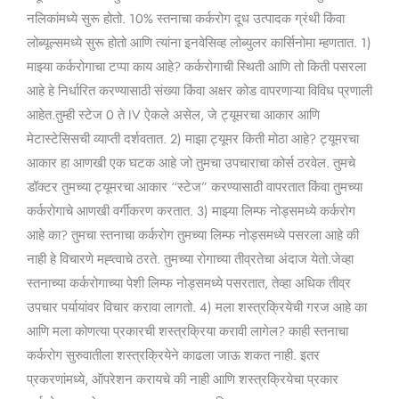
नलिकांमध्ये सुरू होतो. 10% स्तनाचा कर्करोग दूध उत्पादक ग्रंथी किंवा
लोब्यूल्समध्ये सुरू होतो आणि त्यांना इनवेसिव्ह लोब्युलर कार्सिनोमा म्हणतात. 1)
माझ्या कर्करोगाचा टप्पा काय आहे? कर्करोगाची स्थिती आणि तो किती पसरला
आहे हे निर्धारित करण्यासाठी संख्या किंवा अक्षर कोड वापरणाऱ्या विविध प्रणाली
आहेत.तुम्ही स्टेज 0 ते IV ऐकले असेल, जे ट्यूमरचा आकार आणि
मेटास्टेसिसची व्याप्ती दर्शवतात. 2) माझा ट्यूमर किती मोठा आहे? ट्यूमरचा
आकार हा आणखी एक घटक आहे जो तुमचा उपचाराचा कोर्स ठरवेल. तुमचे
डॉक्टर तुमच्या ट्यूमरचा आकार “स्टेज” करण्यासाठी वापरतात किंवा तुमच्या
कर्करोगाचे आणखी वर्गीकरण करतात. 3) माझ्या लिम्फ नोड्समध्ये कर्करोग
आहे का? तुमचा स्तनाचा कर्करोग तुमच्या लिम्फ नोड्समध्ये पसरला आहे की
नाही हे विचारणे मह्त्वाचे ठरते. तुमच्या रोगाच्या तीव्रतेचा अंदाज येतो.जेव्हा
स्तनाच्या कर्करोगाच्या पेशी लिम्फ नोड्समध्ये पसरतात, तेव्हा अधिक तीव्र
उपचार पर्यायांवर विचार करावा लागतो. 4) मला शस्त्रक्रियेची गरज आहे का
आणि मला कोणत्या प्रकारची शस्त्रक्रिया करावी लागेल? काही स्तनाचा
कर्करोग सुरुवातीला शस्त्रक्रियेने काढला जाऊ शकत नाही. इतर
प्रकरणांमध्ये, ऑपरेशन करायचे की नाही आणि शस्त्रक्रियेचा प्रकार