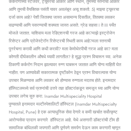
कर्करोगाच्या स्टेजवर, ट्यूमरचा आकार आणि स्थान, तुमच्या स्तनाचा आकार
आणि तुमची वैयक्तिक पसंती यावर अवलंबून असू शकतो. 5) माझ्या ट्यूमरचा
दर्जा काय आहे? पेशी जितक्या जास्त असामान्य दिसतील, तितक्या लवकर
वाढण्याची आणि पसरण्याची शक्यता जास्त असते. ग्रेड सहसा I ते III पर्यंत
मोजले जातात. याशिवाय मला रेडिएशनची गरज आहे का?माझे इस्ट्रोजेन
रिसेप्टर आणि प्रोजेस्टेरॉन रिसेप्टरची स्थिती काय आहे?मला स्तनाची
पुनर्रचना करावी आणि कधी करावी? मला केमोथेरपीची गरज आहे का? मला
कोणती दीर्घकालीन औषधे घ्यावी लागतील? हे सुद्धा प्रश्न विचारून घ्या. अनेक
ठिकाणी कर्करोग निदान झाल्यावर रुग्ण घाबरून जातात आणि योग्य माहिती घेत
नाहीत. पण अश्यावेळी सकारात्मक दृष्टीकोन ठेवून प्रश्न विचारल्यास योग्य
उपचार मिळण्यास आणि लवकर बरे होण्यास रुग्णाला मदतच होते. इनामदार
हॉस्पिटलमध्ये सर्व प्रश्नांची उत्तरे तज्ञ डॉक्टरांकडून समजून घ्या आणि योग्य
उपचार लगेच सुरु करा. Inamdar Multispeciality Hospital
पुण्यातले इनामदार मल्टीस्पेशालिटी हॉस्पिटल (Inamdar Multispecialty
Hospital, Pune) हे एक अत्याधुनिक सेवा देणारे व कमी खर्चात सर्वोत्कृष्ट
आरोग्यसेवा प्रदान करणारे हॉस्पिटल आहे. येथे असणारी डॉक्टरांची टीम ही
सामाजिक बांधिलकी जपणारी आणि पूर्णपणे समर्पण देऊन काम करणारी म्हणून