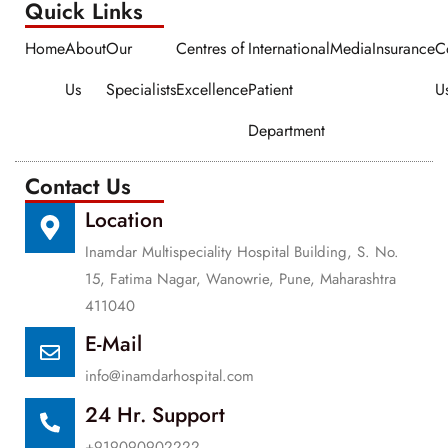
Quick Links​​
Home
About
Our
Centres of
International
Media
Insurance
C
Us
Specialists
Excellence
Patient
U
Department
Contact Us
Location
Inamdar Multispeciality Hospital Building, S. No.
15, Fatima Nagar, Wanowrie, Pune, Maharashtra
411040
E-Mail
info@inamdarhospital.com
24 Hr. Support
+919090902222