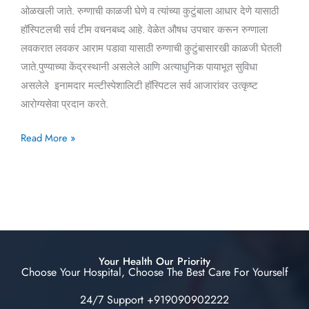
ओळखली जाते. रुग्णाची काळजी घेणे व त्यांच्या कुटुंबाला आधार देणे यासाठी
हॉस्पिटलची सर्व टीम वचनबध्द आहे. वेळेत औषध उपचार करून रुग्णाला
लवकरात लवकर आराम पडावा यासाठी रुग्णाची कुटुंबासारखी काळजी घेतली
जाते.पुण्याच्या केंद्रस्थानी असलेले आणि अत्याधुनिक पायाभूत सुविधा
असलेले इनामदार मल्टीस्पेशालिटी हॉस्पिटल सर्व आजारांवर उत्कृष्ट
आरोग्यसेवा प्रदान करते.
Read More »
Your Health Our Priority
Choose Your Hospital, Choose The Best Care For Yourself
24/7 Support +919090902222