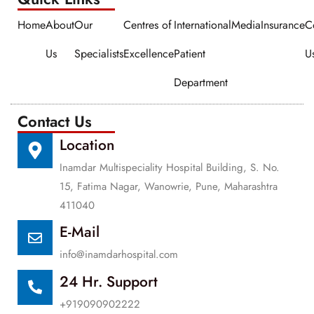
Home
About
Our
Centres of
International
Media
Insurance
C
Us
Specialists
Excellence
Patient
U
Department
Contact Us
Location
Inamdar Multispeciality Hospital Building, S. No.
15, Fatima Nagar, Wanowrie, Pune, Maharashtra
411040
E-Mail
info@inamdarhospital.com
24 Hr. Support
+919090902222