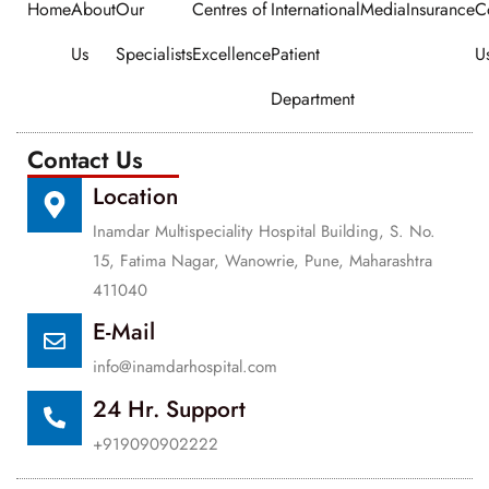
Home
About
Our
Centres of
International
Media
Insurance
C
Us
Specialists
Excellence
Patient
U
Department
Contact Us
Location
Inamdar Multispeciality Hospital Building, S. No.
15, Fatima Nagar, Wanowrie, Pune, Maharashtra
411040
E-Mail
info@inamdarhospital.com
24 Hr. Support
+919090902222