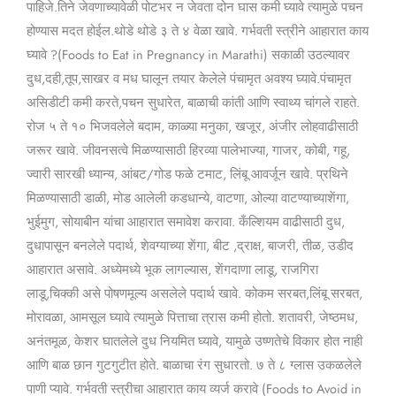
पाहिजे.तिने जेवणाच्यावेळी पोटभर न जेवता दोन घास कमी घ्यावे त्यामुळे पचन
होण्यास मदत होईल.थोडे थोडे ३ ते ४ वेळा खावे. गर्भवती स्त्रीने आहारात काय
घ्यावे ?(Foods to Eat in Pregnancy in Marathi) सकाळी उठल्यावर
दुध,दही,तूप,साखर व मध घालून तयार केलेले पंचामृत अवश्य घ्यावे.पंचामृत
असिडीटी कमी करते,पचन सुधारेत, बाळाची कांती आणि स्वाथ्य चांगले राहते.
रोज ५ ते १० भिजवलेले बदाम, काळ्या मनुका, खजूर, अंजीर लोहवाढीसाठी
जरूर खावे. जीवनसत्वे मिळण्यासाठी हिरव्या पालेभाज्या, गाजर, कोबी, गहू,
ज्वारी सारखी ध्यान्य, आंबट/गोड फळे टमाट, लिंबू आवर्जून खावे. प्रथिने
मिळण्यासाठी डाळी, मोड आलेली कडधान्ये, वाटणा, ओल्या वाटण्याच्याशेंगा,
भुईमुग, सोयाबीन यांचा आहारात समावेश करावा. कँल्शियम वाढीसाठी दुध,
दुधापासून बनलेले पदार्थ, शेवग्याच्या शेंगा, बीट ,द्राक्ष, बाजरी, तीळ, उडीद
आहारात असावे. अध्येमध्ये भूक लागल्यास, शेंगदाणा लाडू, राजगिरा
लाडू,चिक्की असे पोषणमूल्य असलेले पदार्थ खावे. कोकम सरबत,लिंबू सरबत,
मोरावळा, आमसूल घ्यावे त्यामुळे पित्ताचा त्रास कमी होतो. शतावरी, जेष्ठमध,
अनंतमूळ, केशर घातलेले दुध नियमित घ्यावे, यामुळे उष्णतेचे विकार होत नाही
आणि बाळ छान गुटगुटीत होते. बाळाचा रंग सुधारतो. ७ ते ८ ग्लास उकळलेले
पाणी प्यावे. गर्भवती स्त्रीचा आहारात काय व्यर्ज करावे (Foods to Avoid in