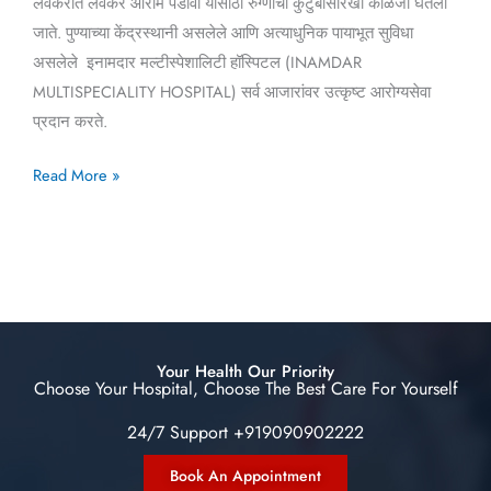
लवकरात लवकर आराम पडावा यासाठी रुग्णाची कुटुंबासारखी काळजी घेतली
जाते. पुण्याच्या केंद्रस्थानी असलेले आणि अत्याधुनिक पायाभूत सुविधा
असलेले इनामदार मल्टीस्पेशालिटी हॉस्पिटल (INAMDAR
MULTISPECIALITY HOSPITAL) सर्व आजारांवर उत्कृष्ट आरोग्यसेवा
प्रदान करते.
Read More »
Your Health Our Priority
Choose Your Hospital, Choose The Best Care For Yourself
24/7 Support +919090902222
Book An Appointment