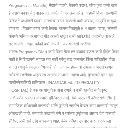
Pregnancy in Marathi) मैद्याचे पदार्थ, बेकारी पदार्थ, जंक फूड कमी खावे
हे पदार्थ फाक्त् मेद वाढवतात, त्याऐवजी ब्राऊन ब्रेड, गव्हाची किंवा नाचणीची
बिस्किटे कधीतरी घ्यावी. साखरेचा वापर शक्यतो कमी करावा, आयुर्वेदिक गुळ
वापरावा. मिठाचा वापर कमी ठेवावा. जास्त मिठामुळे B.P वाढते. पापड, लोणची
यामध्ये अधिक प्रमाणात मीठ असते म्हणून कमी खावे.थोडे काळेमीठ वापरले
तर चालते. चहा, कॉफी कमी करावी. जर गर्भवती स्त्रीचा
आहार(Pregnancy Diet) कमी दिला गेला तर बाळाचे वजन कमी होईल किंवा
नाही हे निश्चितपणे सांगता येत नाही परंतु बाळ कमजोर किंवा शक्तिहीन होऊ
शकते त्यामुळे त्याला कोणत्याही रोग लवकर होण्याची संभावना असते म्हणून
गर्भवती स्त्रीच्या आहाराला अनन्य साधारण महत्त्व आहे. पुण्यातले इनामदार
मल्टीस्पेशालिटी हॉस्पिटल (INAMDAR MULTISPECIALITY
HOSPITAL) हे एक अत्याधुनिक सेवा देणारे व कमी खर्चात सर्वोत्कृष्ट
आरोग्यसेवा प्रदान करणारे हॉस्पिटल आहे. येथे असणारी डॉक्टरांची टीम ही
सामाजिक बांधिलकी जपणारी आणि पूर्णपणे समर्पण देऊन काम करणारी म्हणून
ओळखली जाते. रुग्णाची काळजी घेणे व त्यांच्या कुटुंबाला आधार देणे यासाठी
हॉस्पिटलची सर्व टीम वचनबध्द आहे. वेळेत औषध उपचार करून रुग्णाला