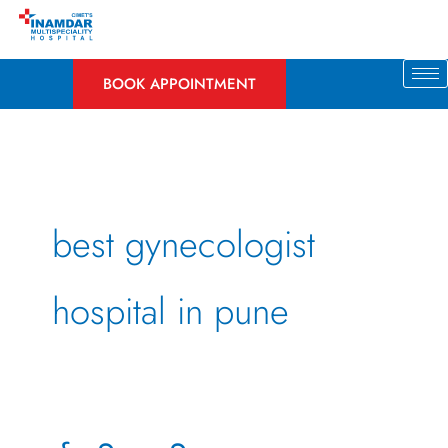
Skip
to
content
BOOK APPOINTMENT
best gynecologist
hospital in pune
गर्भवती