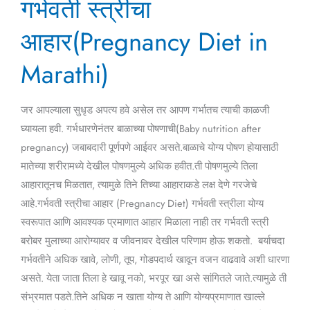
गर्भवती स्त्रीचा
स्त्रीचा
आहार(Pregnancy
आहार(Pregnancy Diet in
Diet
in
Marathi)
Marathi)
जर आपल्याला सुधृड अपत्य हवे असेल तर आपण गर्भातच त्याची काळजी
घ्यायला हवी. गर्भधारणेनंतर बाळाच्या पोषणाची(Baby nutrition after
pregnancy) जबाबदारी पूर्णपणे आईवर असते.बाळाचे योग्य पोषण होयासाठी
मातेच्या शरीरामध्ये देखील पोषणमुल्ये अधिक हवीत.ती पोषणमुल्ये तिला
आहारातूनच मिळतात, त्यामुळे तिने तिच्या आहाराकडे लक्ष देणे गरजेचे
आहे.गर्भवती स्त्रीचा आहार (Pregnancy Diet) गर्भवती स्त्रीला योग्य
स्वरूपात आणि आवश्यक प्रमाणात आहार मिळाला नाही तर गर्भवती स्त्री
बरोबर मुलाच्या आरोग्यावर व जीवनावर देखील परिणाम होऊ शकतो. बर्याचदा
गर्भवतीने अधिक खावे, लोणी, तूप, गोडपदार्थ खावून वजन वाढवावे अशी धारणा
असते. येता जाता तिला हे खावू नको, भरपूर खा असे सांगितले जाते.त्यामुळे ती
संभ्रमात पडते.तिने अधिक न खाता योग्य ते आणि योग्यप्रमाणात खाल्ले