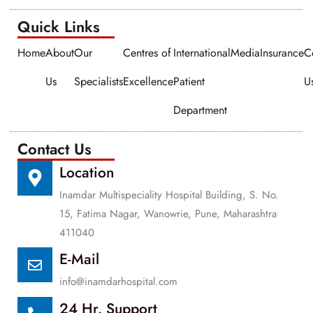
Quick Links​​
Home
About
Our
Centres of
International
Media
Insurance
C
Us
Specialists
Excellence
Patient
U
Department
Contact Us
Location
Inamdar Multispeciality Hospital Building, S. No.
15, Fatima Nagar, Wanowrie, Pune, Maharashtra
411040
E-Mail
info@inamdarhospital.com
24 Hr. Support