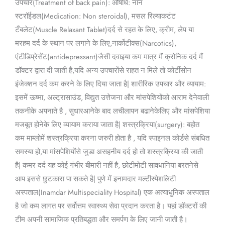
उपचार(Treatment of back pain): औषधि: नॉन
स्टरॉईडल(Medication: Non steroidal), मसल रिल्याकटंट
टँबलेट(Muscle Relaxant Tablet)दर्द से रहत के लिए, क्रीम, लेप या
मरहम दर्द के स्थान पर लगाने के लिए,नार्कोटीक्स(Narcotics),
एंटीडिप्रेसेंट(antidepressant)जैसी दवाइया कम मात्र मैं क्रोनिक दर्द मैं
डॉक्टर द्वारा दी जाती है,यदि अन्य उपचारोंसे राहत न मिले तो कोर्टीसोन
इंजेक्शन दर्द कम करने के लिए दिया जाता है| शारीरिक उपचार और व्यायाम:
इसमें ऊष्मा, अल्ट्रासाउंड, विद्युत उत्तेजना और मांसपेशियोंको आराम देनेवाली
तकनीके अपनाते है , सुधारआनेके बाद लचीलापन बढानेकेलिए और मांसपेशिया
मजबूत होनेके लिए व्यायाम कराया जाता है| शस्त्रक्रिया(surgery): बहोत
कम माम्लोमें शस्त्रक्रिया करना जरुरी होता है , यदि स्पाइनल कोर्डसे संबधित
समस्या हो,या मांसपेशियोंसे जुडा असहनीय दर्द हो तो शस्त्रक्रिया की जाती
है| कमर दर्द यह कोई गंभीर बीमारी नहीं है, छोटीमोटी सावधानिया बरतनेसे
आप इससे छुटकारा पा सकते है| पुणे में इनामदार मल्टीस्पेशलिटी
अस्पताल(Inamdar Multispeciality Hospital) एक अत्याधुनिक अस्पताल
है जो कम लागत पर सर्वोत्तम स्वास्थ्य सेवा प्रदान करता है। यहां डॉक्टरों की
टीम अपनी सामाजिक प्रतिबद्धता और समर्पण के लिए जानी जाती है।