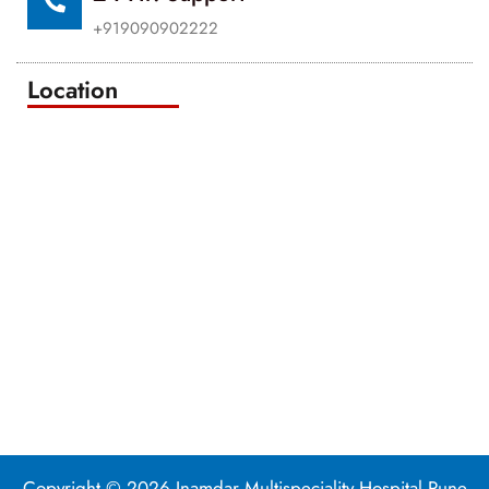
+919090902222
Location
Copyright © 2026 Inamdar Multispeciality Hospital Pune