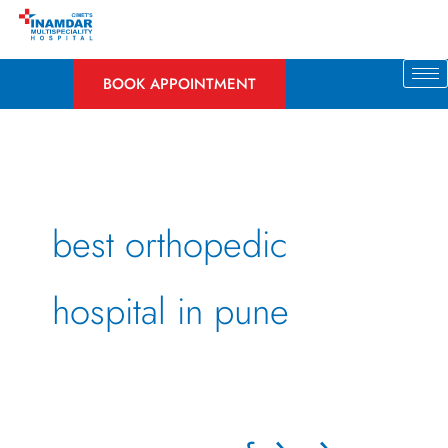
Skip
to
content
BOOK APPOINTMENT
best orthopedic
hospital in pune
क्या