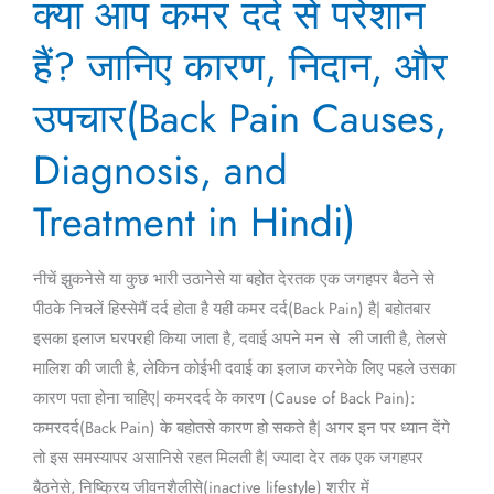
क्या आप कमर दर्द से परेशान
आप
कमर
हैं? जानिए कारण, निदान, और
दर्द
से
उपचार(Back Pain Causes,
परेशान
Diagnosis, and
हैं?
जानिए
Treatment in Hindi)
कारण,
निदान,
और
नीचें झुकनेसे या कुछ भारी उठानेसे या बहोत देरतक एक जगहपर बैठने से
उपचार(Back
पीठके निचलें हिस्सेमैं दर्द होता है यही कमर दर्द(Back Pain) है| बहोतबार
Pain
इसका इलाज घरपरही किया जाता है, दवाई अपने मन से ली जाती है, तेलसे
Causes,
मालिश की जाती है, लेकिन कोईभी दवाई का इलाज करनेके लिए पहले उसका
Diagnosis,
कारण पता होना चाहिए| कमरदर्द के कारण (Cause of Back Pain):
and
कमरदर्द(Back Pain) के बहोतसे कारण हो सकते है| अगर इन पर ध्यान देंगे
Treatment
तो इस समस्यापर असानिसे रहत मिलती है| ज्यादा देर तक एक जगहपर
in
बैठनेसे, निष्क्रिय जीवनशैलीसे(inactive lifestyle) शरीर में