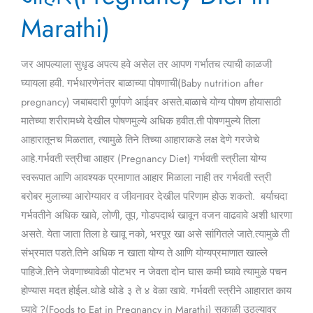
in
Marathi)
Marathi)
जर आपल्याला सुधृड अपत्य हवे असेल तर आपण गर्भातच त्याची काळजी
घ्यायला हवी. गर्भधारणेनंतर बाळाच्या पोषणाची(Baby nutrition after
pregnancy) जबाबदारी पूर्णपणे आईवर असते.बाळाचे योग्य पोषण होयासाठी
मातेच्या शरीरामध्ये देखील पोषणमुल्ये अधिक हवीत.ती पोषणमुल्ये तिला
आहारातूनच मिळतात, त्यामुळे तिने तिच्या आहाराकडे लक्ष देणे गरजेचे
आहे.गर्भवती स्त्रीचा आहार (Pregnancy Diet) गर्भवती स्त्रीला योग्य
स्वरूपात आणि आवश्यक प्रमाणात आहार मिळाला नाही तर गर्भवती स्त्री
बरोबर मुलाच्या आरोग्यावर व जीवनावर देखील परिणाम होऊ शकतो. बर्याचदा
गर्भवतीने अधिक खावे, लोणी, तूप, गोडपदार्थ खावून वजन वाढवावे अशी धारणा
असते. येता जाता तिला हे खावू नको, भरपूर खा असे सांगितले जाते.त्यामुळे ती
संभ्रमात पडते.तिने अधिक न खाता योग्य ते आणि योग्यप्रमाणात खाल्ले
पाहिजे.तिने जेवणाच्यावेळी पोटभर न जेवता दोन घास कमी घ्यावे त्यामुळे पचन
होण्यास मदत होईल.थोडे थोडे ३ ते ४ वेळा खावे. गर्भवती स्त्रीने आहारात काय
घ्यावे ?(Foods to Eat in Pregnancy in Marathi) सकाळी उठल्यावर