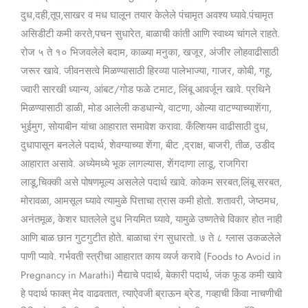
दुध,दही,तूप,साखर व मध घालून तयार केलेले पंचामृत अवश्य घ्यावे.पंचामृत
असिडीटी कमी करते,पचन सुधारेत, बाळाची कांती आणि स्वाथ्य चांगले राहते.
रोज ५ ते १० भिजवलेले बदाम, काळ्या मनुका, खजूर, अंजीर लोहवाढीसाठी
जरूर खावे. जीवनसत्वे मिळण्यासाठी हिरव्या पालेभाज्या, गाजर, कोबी, गहू,
ज्वारी सारखी ध्यान्य, आंबट/गोड फळे टमाट, लिंबू आवर्जून खावे. प्रथिने
मिळण्यासाठी डाळी, मोड आलेली कडधान्ये, वाटणा, ओल्या वाटण्याच्याशेंगा,
भुईमुग, सोयाबीन यांचा आहारात समावेश करावा. कँल्शियम वाढीसाठी दुध,
दुधापासून बनलेले पदार्थ, शेवग्याच्या शेंगा, बीट ,द्राक्ष, बाजरी, तीळ, उडीद
आहारात असावे. अध्येमध्ये भूक लागल्यास, शेंगदाणा लाडू, राजगिरा
लाडू,चिक्की असे पोषणमूल्य असलेले पदार्थ खावे. कोकम सरबत,लिंबू सरबत,
मोरावळा, आमसूल घ्यावे त्यामुळे पित्ताचा त्रास कमी होतो. शतावरी, जेष्ठमध,
अनंतमूळ, केशर घातलेले दुध नियमित घ्यावे, यामुळे उष्णतेचे विकार होत नाही
आणि बाळ छान गुटगुटीत होते. बाळाचा रंग सुधारतो. ७ ते ८ ग्लास उकळलेले
पाणी प्यावे. गर्भवती स्त्रीचा आहारात काय व्यर्ज करावे (Foods to Avoid in
Pregnancy in Marathi) मैद्याचे पदार्थ, बेकारी पदार्थ, जंक फूड कमी खावे
हे पदार्थ फाक्त् मेद वाढवतात, त्याऐवजी ब्राऊन ब्रेड, गव्हाची किंवा नाचणीची