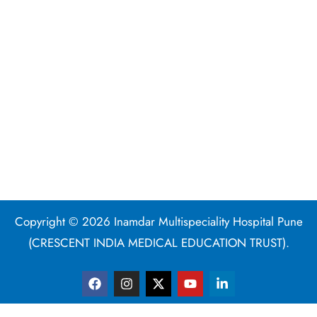
Copyright © 2026 Inamdar Multispeciality Hospital Pune
(CRESCENT INDIA MEDICAL EDUCATION TRUST).
F
I
X
Y
L
a
n
-
o
i
c
s
t
u
n
e
t
w
t
k