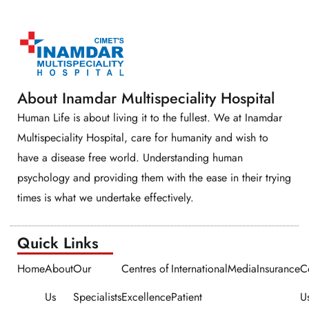
About Inamdar Multispeciality Hospital
Human Life is about living it to the fullest. We at Inamdar
Multispeciality Hospital, care for humanity and wish to
have a disease free world. Understanding human
psychology and providing them with the ease in their trying
times is what we undertake effectively.
Quick Links​​
Home
About
Our
Centres of
International
Media
Insurance
C
Us
Specialists
Excellence
Patient
U