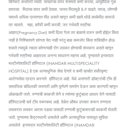
बिस्किटे कधीतरी घ्यावी. साखरेचा वापर शक्यतो कमी करावा, आयुर्वेदिक गुळ
वापरावा. मिठाचा वापर कमी ठेवावा. जास्त मिठामुळे B.P वाढते. पापड, लोणची
यामध्ये अधिक प्रमाणात मीठ असते म्हणून कमी खावे.थोडे काळेमीठ वापरले
तर चालते. चहा, कॉफी कमी करावी. जर गर्भवती स्त्रीचा
आहार(Pregnancy Diet) कमी दिला गेला तर बाळाचे वजन कमी होईल किंवा
नाही हे निश्चितपणे सांगता येत नाही परंतु बाळ कमजोर किंवा शक्तिहीन होऊ
शकते त्यामुळे त्याला कोणत्याही रोग लवकर होण्याची संभावना असते म्हणून
गर्भवती स्त्रीच्या आहाराला अनन्य साधारण महत्त्व आहे. पुण्यातले इनामदार
मल्टीस्पेशालिटी हॉस्पिटल (INAMDAR MULTISPECIALITY
HOSPITAL) हे एक अत्याधुनिक सेवा देणारे व कमी खर्चात सर्वोत्कृष्ट
आरोग्यसेवा प्रदान करणारे हॉस्पिटल आहे. येथे असणारी डॉक्टरांची टीम ही
सामाजिक बांधिलकी जपणारी आणि पूर्णपणे समर्पण देऊन काम करणारी म्हणून
ओळखली जाते. रुग्णाची काळजी घेणे व त्यांच्या कुटुंबाला आधार देणे यासाठी
हॉस्पिटलची सर्व टीम वचनबध्द आहे. वेळेत औषध उपचार करून रुग्णाला
लवकरात लवकर आराम पडावा यासाठी रुग्णाची कुटुंबासारखी काळजी घेतली
जाते. पुण्याच्या केंद्रस्थानी असलेले आणि अत्याधुनिक पायाभूत सुविधा
असलेले इनामदार मल्टीस्पेशालिटी हॉस्पिटल (INAMDAR