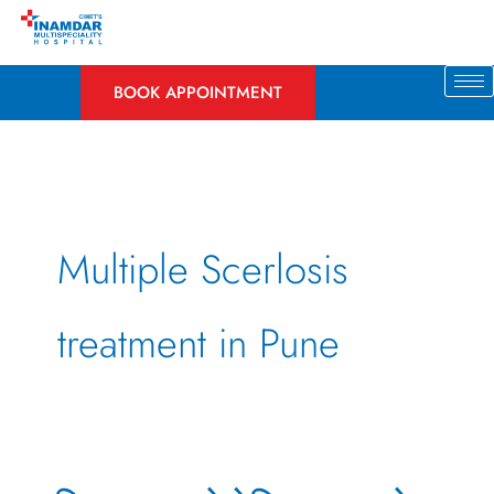
Skip
to
content
BOOK APPOINTMENT
Multiple Scerlosis
treatment in Pune
मल्टिपल