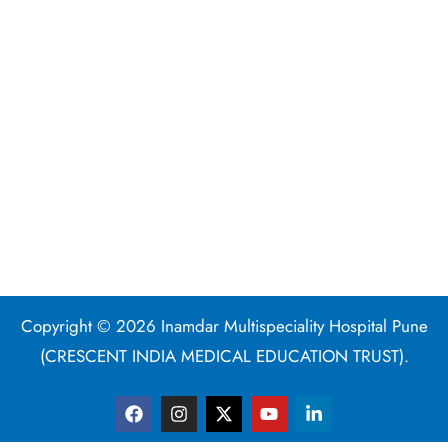
Copyright © 2026 Inamdar Multispeciality Hospital Pune
(CRESCENT INDIA MEDICAL EDUCATION TRUST).
F
I
X
Y
L
a
n
-
o
i
c
s
t
u
n