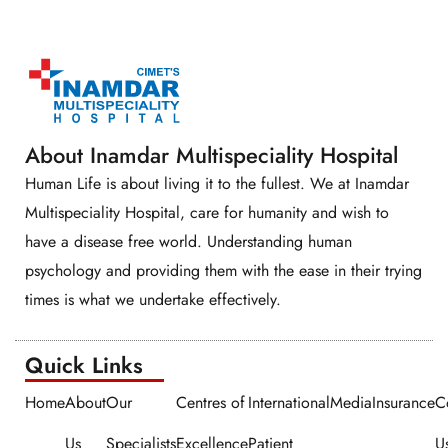
About Inamdar Multispeciality Hospital
Human Life is about living it to the fullest. We at Inamdar
Multispeciality Hospital, care for humanity and wish to
have a disease free world. Understanding human
psychology and providing them with the ease in their trying
times is what we undertake effectively.
Quick Links​​
Home
About
Our
Centres of
International
Media
Insurance
C
Us
Specialists
Excellence
Patient
U