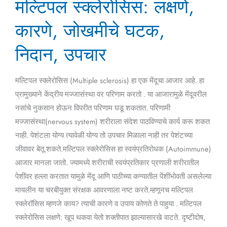
मल्टिपल स्क्लेरोसिस: लक्षणे,
स्क्लेरोसिस:
लक्षणे,
कारणे, जोखमीचे घटक,
कारणे,
जोखमीचे
निदान, उपचार
घटक,
निदान,
मल्टिपल स्क्लेरोसिस (Multiple sclerosis) हा एक मेंदूचा आजार आहे. हा
उपचार
प्रामुख्याने केंद्रीय मज्जासंस्था वर परिणाम करतो . या आजारामुळे मेंदूवरील
नसांचे नुकसान होऊन विपरीत परिणाम घडू शकतात. परिणामी
मज्जासंस्था(nervous system) शरीराला संदेश पाठविण्याचे कार्य करू शकत
नाही. पेशंटला योग्य त्यावेळी योग्य तो उपचार मिळाला नाही तर पेशंटच्या
जीवावर बेतू शकते.मल्टिपल स्क्लेरोसिस हा स्वयंप्रतिरोधक (Autoimmune)
आजार मानला जातो. ज्यामध्ये शरीराची स्वयंप्रतिकार प्रणाली शरीरातील
पेशींवर हल्ला करतात यामुळे मेंदू आणि पाठीच्या कण्यातील पेंशींभोवती असलेल्या
मायलीन या चरबीयुक्त संरक्षक आवरणाला नष्ट करते.म्हणूनच मल्टिपल
स्क्लेरॉसिस म्हणजे काय? त्याची कारणे व उपाय कोणते ते पाहुया . मल्टिपल
स्क्लेरोसिस लक्षणे: खूप थकवा येतो शक्तीपात झाल्यासारखे वाटते. दृष्टीदोष,