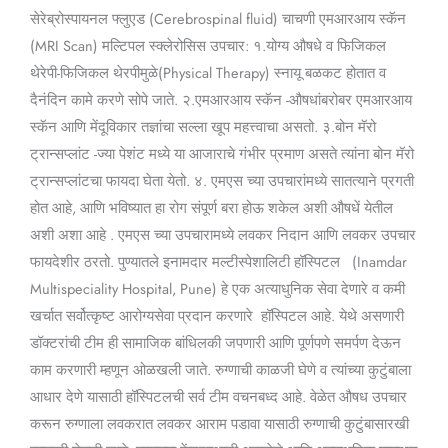
सेरेब्रोस्पायनल फ्लुएड (Cerebrospinal fluid) चाचणी एमआरआय स्कॅन
(MRI Scan) मल्टिपल स्क्लेरोसिस उपचार: १.योग्य औषधे व फिजिकल
थेरेपी-फिजिकल थेरपीमुळे(Physical Therapy) स्नायू बळकट होतात व
दैनंदिन कामे करणे सोपे जाते. २.एमआरआय स्कॅन -औषधांबरोबर एमआरआय
स्कॅन आणि मेंदूविकार तज्ञांचा सल्ला खूप महत्त्वाचा असतो. ३.बोन मॅरो
ट्रान्सप्लांट -ज्या पेशंट मध्ये या आजाराचे गंभीर प्रमाण असते त्यांना बोन मॅरो
ट्रान्सप्लांटचा फायदा घेता येतो. ४. एमएस च्या उपचारांमध्ये सातत्याने प्रगती
होत आहे, आणि भविष्यात हा रोग संपूर्ण बरा होऊ शकेल अशी औषधें येतील
अशी अशा आहे . एमएस च्या उपचारामध्ये लवकर निदान आणि लवकर उपचार
फायदेशीर ठरतो. पुण्यातले इनामदार मल्टीस्पेशालिटी हॉस्पिटल (Inamdar
Multispeciality Hospital, Pune) हे एक अत्याधुनिक सेवा देणारे व कमी
खर्चात सर्वोत्कृष्ट आरोग्यसेवा प्रदान करणारे हॉस्पिटल आहे. येथे असणारी
डॉक्टरांची टीम ही सामाजिक बांधिलकी जपणारी आणि पूर्णपणे समर्पण देऊन
काम करणारी म्हणून ओळखली जाते. रुग्णाची काळजी घेणे व त्यांच्या कुटुंबाला
आधार देणे यासाठी हॉस्पिटलची सर्व टीम वचनबध्द आहे. वेळेत औषध उपचार
करून रुग्णाला लवकरात लवकर आराम पडावा यासाठी रुग्णाची कुटुंबासारखी