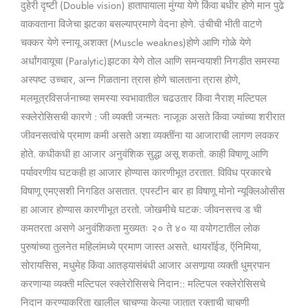
दुहेरी दृष्टी (Double vision) हातापायाला मुंग्या येणे किंवा बधीर होणे मान पुढे
वाकवताना विजेचा झटका बसल्याप्रमाणे वेदना होणे. उंचीची भीती वाटणे
चक्कर येणे स्नायू अशक्त (Muscle weaknes)होणे आणि गोळे येणे
अर्धांगवायूचा (Paralytic)झटका येणे तोल आणि समन्वयाशी निगडीत समस्या
अस्पष्ट उच्चार, अन्न गिळताना त्रास होणे चालताना त्रास होणे,
मलमूत्रविसर्जनाच्या समस्या स्वभावातील चढउतार किंवा नैराश् मल्टिपल
स्क्लेरोसिसची कारणे : जी व्यक्ती जन्मतः नाजूक असते किंवा ज्यांच्या शरीरात
जीवनसत्वांचे प्रमाण कमी असते अशा व्यक्तींना या आजाराची लागण लवकर
होते. कधीकधी हा आजार अनुवंशिक सुद्धा असू शकतो. काही विषाणू आणि
पर्यावरणीय घटकही हा आजार होण्यास कारणीभूत ठरतात. विविध प्रकारचे
विषाणू एमएसशी निगडित असतात. एपस्टीन बार हा विषाणू मोनो न्यूक्लिओसीस
हा आजार होण्यास कारणीभूत ठरतो. जोखमीचे घटक: जीवनसत्त्व ड ची
कमतरता असणे अनुवंशिकता मुख्यतः २० ते ४० या वयोगटातील लोक
पुरुषांच्या तुलनेत महिलांमध्ये प्रमाण जास्त असते. थायरॉईड, ऍनिमिया,
सोरायसिस, मधुमेह किंवा आतड्यासंबंधी आजार असणार्‍या व्यक्ती धुम्रपान
करणाऱ्या व्यक्ती मल्टिपल स्क्लेरोसिसचे निदान:: मल्टिपल स्क्लेरोसिसचे
निदान करण्याकरिता खालील चाचण्या केल्या जातात रक्ताची चाचणी