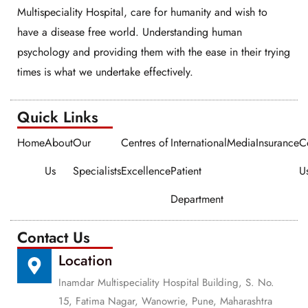
Multispeciality Hospital, care for humanity and wish to
have a disease free world. Understanding human
psychology and providing them with the ease in their trying
times is what we undertake effectively.
Quick Links​​
Home
About
Our
Centres of
International
Media
Insurance
C
Us
Specialists
Excellence
Patient
U
Department
Contact Us
Location
Inamdar Multispeciality Hospital Building, S. No.
15, Fatima Nagar, Wanowrie, Pune, Maharashtra