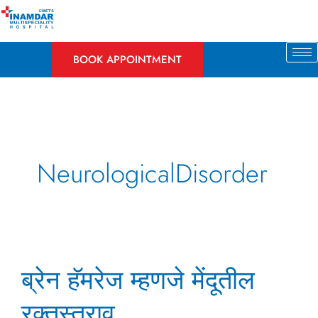
Skip
to
content
BOOK APPOINTMENT
NeurologicalDisorder
ब्रेन
ब्रेन हॅमरेज म्हणजे मेंदूतील
हॅमरेज
म्हणजे
रक्तस्त्राव
मेंदूतील