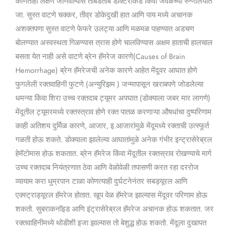
कोणतीही लक्षणे जाणवल्यास ताबडतोब डॉक्टरांकडे किंवा जवळच्या रुग्णालयात
जा. सुस्त वाटणे चक्कर, तीव्र डोकेदुखी हात आणि पाय मध्ये अचानक
अशक्तपणा सुस्त वाटणे फेफरे उलट्या आणि मळमळ पाहण्यात अडचण
बोलण्यात अस्वस्थता गिळण्यास त्रास होणे चालविण्यास अक्षम हाताची हालचाल
बसता येत नाही असे वाटणे ब्रेन हॅमरेज कारणे(Causes of Brain
Hemorrhage) ब्रेन हॅमरेजची अनेक कारणे आहेत मेंदूवर आघात होणे
फुगलेली रक्तवाहिनी फुटणे (अन्युरिझम ) जन्मापासून खराबपणे जोडलेल्या
धमन्या किंवा शिरा उच्च रक्तदाब ट्यूमर अपघात (डोक्याला जबर मार लागणे)
मेंदूतील ट्यूमरमध्ये रक्तस्त्राव होणे रक्त पातळ करणाऱ्या औषधांचा दुष्परिणाम
काही अतिशय दुर्मिळ कारणे, आजार, इ.आजारांमुळे मेंदूमध्ये रक्ताची उत्स्फूर्त
गळती होऊ शकते. डोक्याला झालेल्या आघातांमुळे अनेक गंभीर इन्ट्रासेरेब्रल
हेमॅटोमास होऊ शकतात. ब्रेन हॅमरेज किंवा मेंदूतील रक्तस्राव रोखण्याचे मार्ग
उच्च रक्तदाब नियंत्रणात ठेवा आणि वेळोवेळी तपासणी करत रहा दररोज
व्यायाम करा धुम्रपान टाळा कोणत्याही दुर्घटनेनंतर सबड्यूरल आणि
एक्स्ट्राड्यूरल हॅमरेज होतात. खूप वेळ हॅमरेज झाल्यास मेंदूवर परिणाम होऊ
शकतो. सुबराकनॉइड आणि इंट्रासेरेब्रल हॅमरेज अचानक होऊ शकतात. जर
रक्तवाहिनीमध्ये थोडीशी इजा झाल्यास तो बेशुद्ध होऊ शकतो. मेंदूला दुखापत