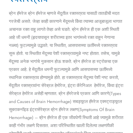
रक्तस्त्राव
ब्रेन हॅमरेज ब्रेन हॅमरेज म्हणजे मेंदूतील रक्तस्त्राव यासाठी तातडीची मदत
गरजेची असते. जेव्हा काही कारणाने मेंदूमध्ये किंवा त्याच्या आजूबाजूला भागात
अचानक रक्त वाहू लागते तेव्हा असे घडते. ब्रेन हॅमरेज ही एक अशी स्थिती
आहे जी धमनी (हृदयापासून शरीराच्या इतर भागांमध्ये रक्त वाहून नेणाऱ्या
नळ्या) फुटल्यामुळे उद्भवते. या स्थितीत, आसपासच्या ऊतींमध्ये रक्तस्त्राव
सुरू होतो. या स्थितीत मेंदूच्या पेशी रक्तस्रावामुळे नष्ट होतात. तसेच, यामुळे
मेंदूच्या अनेक भागांचे नुकसान होऊ शकते. ब्रेन हॅमरेज हा स्ट्रोकचा एक
प्रकार आहे. हे मेंदूतील धमनी फुटल्यामुळे आणि आसपासच्या ऊतींमध्ये
स्थानिक रक्तस्त्राव होण्यामुळे होते. हा रक्तस्त्राव मेंदूच्या पेशी नष्ट करतो,
मेंदूतील रक्तस्रावांना सेरेब्रल हेमोरेज, इंट्रा कॅरेनिअल हेमोरेज, किंवा इंट्रा
सेरेब्रल हेमोरेज असेही म्हणतात. ब्रेन हॅमरेजचे प्रकार आणि कारणे(Types
and Causes of Brain Hemorrhage) सबड्यूरल हॅमरेज एक्स्ट्राड्यूरल
सुबराकनॉइड इंट्रासेरेब्रल ब्रेन हॅमरेज लक्षण(Symptoms Of Brain
Hemorrhage) – ब्रेन हॅमरेज ही एक जीवघेणी स्थिती आहे ज्यामुळे शरीरात
काही गंभीर लक्षणे दिसतात. अशा परिस्थितीत खाली दिलेल्या लक्षणांपैकी