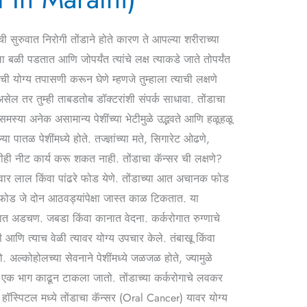
 सुरुवात निरोगी तोंडाने होते कारण ते आपल्या शरीराच्या
 बळी पडतात आणि जोपर्यंत त्यांचे लक्ष त्याकडे जाते तोपर्यंत
ी योग्य तपासणी करून घेणे म्हणजे तुम्हाला त्याची लक्षणे
 तर तुम्ही ताबडतोब डॉक्टरांशी संपर्क साधावा. तोंडाचा
मस्या अनेक असामान्य पेशींच्या भेटीमुळे उद्भवते आणि हळूहळू
पातळ पेशींमध्ये होते. तज्ज्ञांच्या मते, सिगारेट ओढणे,
तीही नीट कार्य करू शकत नाही. तोंडाचा कॅन्सर ची लक्षणे?
वार लाल किंवा पांढरे फोड येणे. तोंडाच्या आत अचानक फोड
रे फोड जे दोन आठवड्यांपेक्षा जास्त काळ टिकतात. या
त अडचण. जबडा किंवा कानात वेदना. कर्करोगात रुग्णाचे
 त्याच वेळी त्यावर योग्य उपचार केले. तंबाखू किंवा
. अल्कोहोलच्या सेवनाने पेशींमध्ये जळजळ होते, ज्यामुळे
चा एक भाग काढून टाकला जातो. तोंडाच्या कर्करोगाचे लवकर
 हॉस्पिटल मध्ये तोंडाचा कॅन्सर (Oral Cancer) यावर योग्य