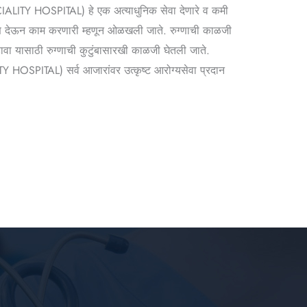
ECIALITY HOSPITAL) हे एक अत्याधुनिक सेवा देणारे व कमी
मर्पण देऊन काम करणारी म्हणून ओळखली जाते. रुग्णाची काळजी
वा यासाठी रुग्णाची कुटुंबासारखी काळजी घेतली जाते.
Y HOSPITAL) सर्व आजारांवर उत्कृष्ट आरोग्यसेवा प्रदान