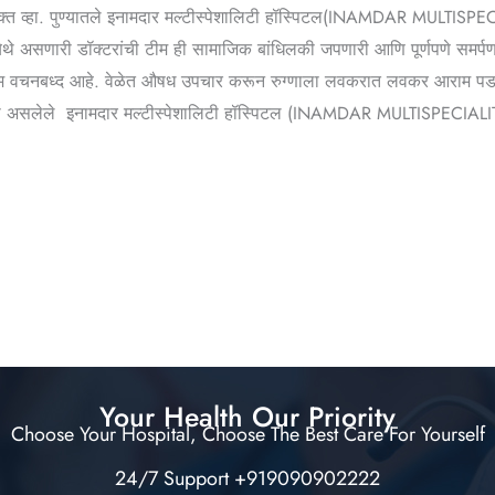
ामुक्त व्हा. पुण्यातले इनामदार मल्टीस्पेशालिटी हॉस्पिटल(INAMDAR MULTISP
े. येथे असणारी डॉक्टरांची टीम ही सामाजिक बांधिलकी जपणारी आणि पूर्णपणे स
र्व टीम वचनबध्द आहे. वेळेत औषध उपचार करून रुग्णाला लवकरात लवकर आराम पडा
सुविधा असलेले इनामदार मल्टीस्पेशालिटी हॉस्पिटल (INAMDAR MULTISPECIALIT
Your Health Our Priority
Choose Your Hospital, Choose The Best Care For Yourself
24/7 Support +919090902222