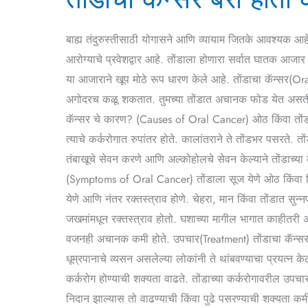
बरा
होतो
बाह्य तंदुरुस्तीसाठी योगासने आणि व्यायाम जितके आवश्यक आहे
का?
आरोग्याचे प्रवेशद्वार आहे. तोंडाला होणारा सर्वात घातक आजार म
(Oral
या आजाराने खूप मोठे रूप धारण केले आहे. तोंडाचा कॅन्सर(Oral 
Cancer
अगोदरच कळू शकतात. तुमच्या तोंडात अचानक फोड येत असतील क
Treatment
कॅन्सर चे कारण? (Causes of Oral Cancer) ओठ किंवा तोंडाच्या
In
त्याचे कर्करोगात रुपांतर होते. कालांतराने ते तोंडभर पसरते. 
Marathi)
तंबाखूचे सेवन करणे आणि अल्कोहोलचे सेवन केल्याने तोंडाच्या
(Symptoms of Oral Cancer) तोंडाला सूज येणे ओठ किंवा हिर
येणे आणि नंतर रक्तस्त्राव होणे. चेहरा, मान किंवा तोंडात सुन
जखमांमधून रक्तस्त्राव होतो. घशाच्या मागील भागात काहीतर
वजनही अचानक कमी होते. उपचार(Treatment) तोंडाचा कॅन्सर(
धूम्रपानाचे व्यसन असलेल्या लोकांनी ते थांबवण्याचा प्रयत्न क
कर्करोग होण्याची शक्यता वाढते. तोंडाच्या कर्करोगावरील उपच
निदान झाल्यास तो वाढण्याची किंवा पुढे पसरण्याची शक्यता कमी