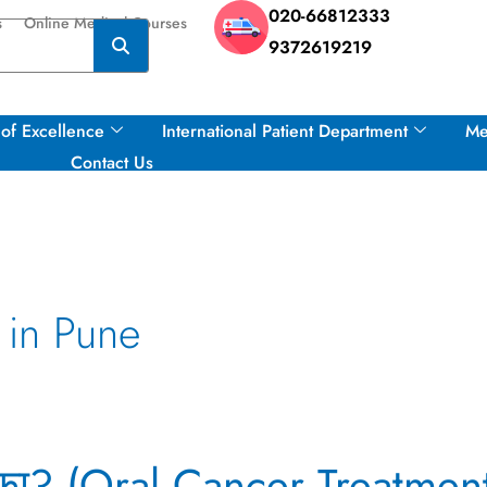
020-66812333
s
Online Medical Courses
9372619219
of Excellence
International Patient Department
Me
Contact Us
 in Pune
तो का? (Oral Cancer Treatmen