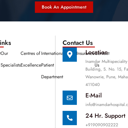
Book An Appointment
nks​​
Contact Us
Location
t
Our
Centres of
International
Media
Insurance
Contact
Inamdar Multispeciality
Specialists
Excellence
Patient
Us
Building, S. No. 15, F
Department
Wanowrie, Pune, Mahar
411040
E-Mail
info@inamdarhospital.
24 Hr. Support
+919090902222