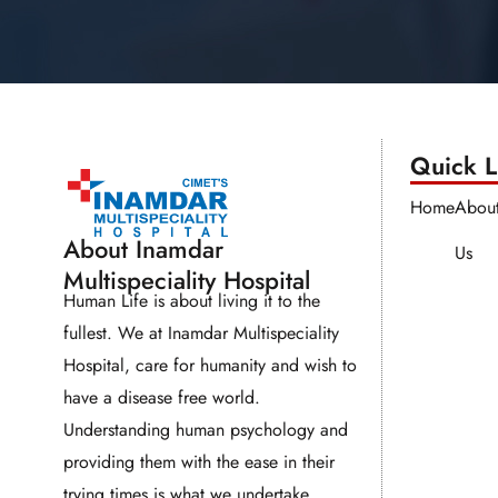
Quick Li
Home
Abou
About Inamdar
Us
Multispeciality Hospital
Human Life is about living it to the
fullest. We at Inamdar Multispeciality
Hospital, care for humanity and wish to
have a disease free world.
Understanding human psychology and
providing them with the ease in their
trying times is what we undertake