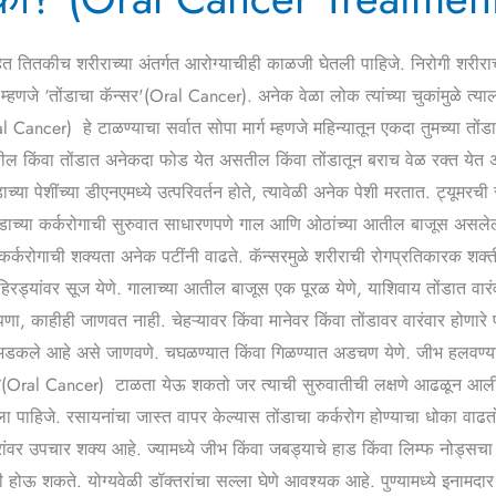
त तितकीच शरीराच्या अंतर्गत आरोग्याचीही काळजी घेतली पाहिजे. निरोगी शरीराची
्हणजे ‘तोंडाचा कॅन्सर'(Oral Cancer). अनेक वेळा लोक त्यांच्या चुकांमुळे त्याला
Cancer) हे टाळण्याचा सर्वात सोपा मार्ग म्हणजे महिन्यातून एकदा तुमच्या तोंडाच
िंवा तोंडात अनेकदा फोड येत असतील किंवा तोंडातून बराच वेळ रक्त येत असेल
 पेशींच्या डीएनएमध्ये उत्परिवर्तन होते, त्यावेळी अनेक पेशी मरतात. ट्यूमरची स
तोंडाच्या कर्करोगाची सुरुवात साधारणपणे गाल आणि ओठांच्या आतील बाजूस असलेल्या 
 कर्करोगाची शक्यता अनेक पटींनी वाढते. कॅन्सरमुळे शरीराची रोगप्रतिकारक शक्
ड्यांवर सूज येणे. गालाच्या आतील बाजूस एक पूरळ येणे, याशिवाय तोंडात वारं
्नपणा, काहीही जाणवत नाही. चेहऱ्यावर किंवा मानेवर किंवा तोंडावर वारंवार होणा
ी अडकले आहे असे जाणवणे. चघळण्यात किंवा गिळण्यात अडचण येणे. जीभ हलवण्या
Oral Cancer) टाळता येऊ शकतो जर त्याची सुरुवातीची लक्षणे आढळून आली आणि
ेला पाहिजे. रसायनांचा जास्त वापर केल्यास तोंडाचा कर्करोग होण्याचा धोका वाढतो
ारांवर उपचार शक्य आहे. ज्यामध्ये जीभ किंवा जबड्याचे हाड किंवा लिम्फ नोड्स
 होऊ शकते. योग्यवेळी डॉक्तरांचा सल्ला घेणे आवश्यक आहे. पुण्यामध्ये इनामदार