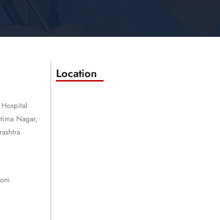
Location
 Hospital
atima Nagar,
ashtra
com