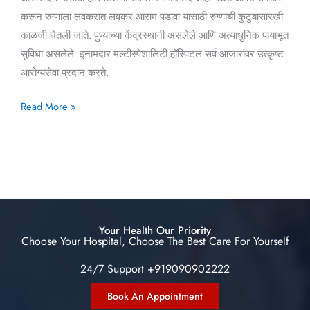
करून रुग्णाला लवकरात लवकर आराम पडावा यासाठी रुग्णाची कुटुंबासारखी
काळजी घेतली जाते. पुण्याच्या केंद्रस्थानी असलेले आणि अत्याधुनिक पायाभूत
सुविधा असलेले इनामदार मल्टीस्पेशालिटी हॉस्पिटल सर्व आजारांवर उत्कृष्ट
आरोग्यसेवा प्रदान करते.
Read More »
Your Health Our Priority
Choose Your Hospital, Choose The Best Care For Yourself
24/7 Support +919090902222
Book An Appointment