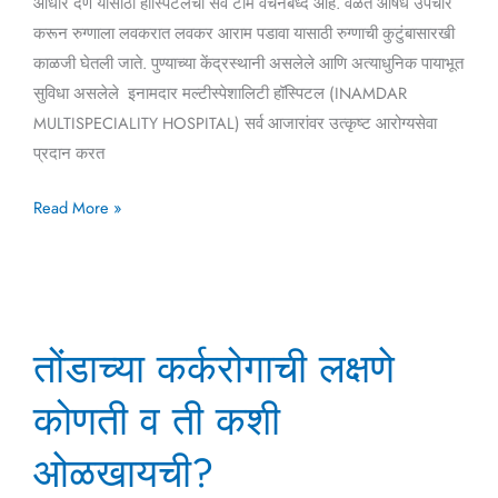
आधार देणे यासाठी हॉस्पिटलची सर्व टीम वचनबध्द आहे. वेळेत औषध उपचार
करून रुग्णाला लवकरात लवकर आराम पडावा यासाठी रुग्णाची कुटुंबासारखी
काळजी घेतली जाते. पुण्याच्या केंद्रस्थानी असलेले आणि अत्याधुनिक पायाभूत
सुविधा असलेले इनामदार मल्टीस्पेशालिटी हॉस्पिटल (INAMDAR
MULTISPECIALITY HOSPITAL) सर्व आजारांवर उत्कृष्ट आरोग्यसेवा
प्रदान करत
Read More »
तोंडाच्या
तोंडाच्या कर्करोगाची लक्षणे
कर्करोगाची
लक्षणे
कोणती व ती कशी
कोणती
व
ओळखायची?
ती