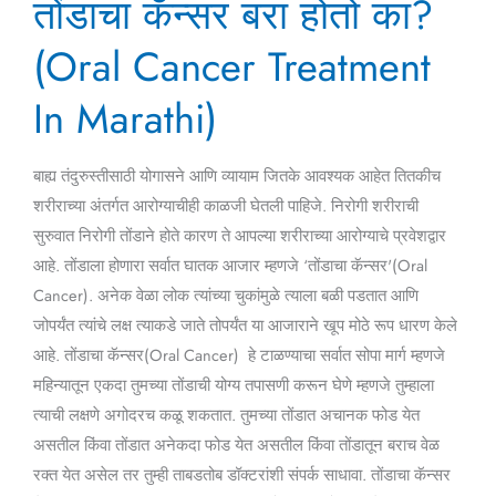
तोंडाचा कॅन्सर बरा होतो का?
कॅन्सर
बरा
(Oral Cancer Treatment
होतो
का?
In Marathi)
(Oral
Cancer
बाह्य तंदुरुस्तीसाठी योगासने आणि व्यायाम जितके आवश्यक आहेत तितकीच
Treatment
शरीराच्या अंतर्गत आरोग्याचीही काळजी घेतली पाहिजे. निरोगी शरीराची
In
सुरुवात निरोगी तोंडाने होते कारण ते आपल्या शरीराच्या आरोग्याचे प्रवेशद्वार
Marathi)
आहे. तोंडाला होणारा सर्वात घातक आजार म्हणजे ‘तोंडाचा कॅन्सर'(Oral
Cancer). अनेक वेळा लोक त्यांच्या चुकांमुळे त्याला बळी पडतात आणि
जोपर्यंत त्यांचे लक्ष त्याकडे जाते तोपर्यंत या आजाराने खूप मोठे रूप धारण केले
आहे. तोंडाचा कॅन्सर(Oral Cancer) हे टाळण्याचा सर्वात सोपा मार्ग म्हणजे
महिन्यातून एकदा तुमच्या तोंडाची योग्य तपासणी करून घेणे म्हणजे तुम्हाला
त्याची लक्षणे अगोदरच कळू शकतात. तुमच्या तोंडात अचानक फोड येत
असतील किंवा तोंडात अनेकदा फोड येत असतील किंवा तोंडातून बराच वेळ
रक्त येत असेल तर तुम्ही ताबडतोब डॉक्टरांशी संपर्क साधावा. तोंडाचा कॅन्सर