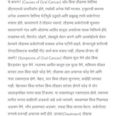
चे कारण? (Causes of Oral Cancer) ओठ किंवा तोंडाच्या पेशींच्या
डीएनएमध्ये उत्परिवर्तन होते, त्यावेळी अनेक पेशी मरतात. ट्यूमरची समस्या
अनेक असामान्य पेशींच्या भेटीमुळे उद्भवते आणि हळूहळू त्याचे कर्करोगात
रुपांतर होते. कालांतराने ते तोंडभर पसरते. तोंडाच्या कर्करोगाची सुरुवात
साधारणपणे गाल आणि ओठांच्या आतील बाजूस असलेल्या पातळ पेशींमध्ये होते.
तज्ज्ञांच्या मते, सिगारेट ओढणे, तंबाखूचे सेवन करणे आणि अल्कोहोलचे सेवन
केल्याने तोंडाच्या कर्करोगाची शक्यता अनेक पटींनी वाढते. कॅन्सरमुळे शरीराची
रोगप्रतिकारक शक्तीही नीट कार्य करू शकत नाही. तोंडाचा कॅन्सर ची
लक्षणे? (Symptoms of Oral Cancer) तोंडाला सूज येणे ओठ किंवा
हिरड्यांवर सूज येणे. गालाच्या आतील बाजूस एक पूरळ येणे, याशिवाय तोंडात
वारंवार लाल किंवा पांढरे फोड येणे. तोंडाच्या आत अचानक फोड येणे आणि
नंतर रक्तस्त्राव होणे. चेहरा, मान किंवा तोंडात सुन्नपणा, काहीही जाणवत
नाही. चेहऱ्यावर किंवा मानेवर किंवा तोंडावर वारंवार होणारे फोड जे दोन
आठवड्यांपेक्षा जास्त काळ टिकतात. या जखमांमधून रक्तस्त्राव होतो. घशाच्या
मागील भागात काहीतरी अडकले आहे असे जाणवणे. चघळण्यात किंवा गिळण्यात
अडचण येणे. जीभ हलवण्यात अडचण. जबडा किंवा कानात वेदना. कर्करोगात
रुग्णाचे वजनही अचानक कमी होते. उपचार(Treatment) तोंडाचा