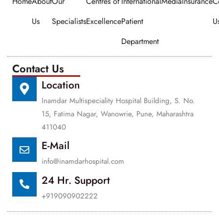
Home
About
Our
Centres of
International
Media
Insurance
C
Us
Specialists
Excellence
Patient
U
Department
Contact Us
Location
Inamdar Multispeciality Hospital Building, S. No.
15, Fatima Nagar, Wanowrie, Pune, Maharashtra
411040
E-Mail
info@inamdarhospital.com
24 Hr. Support
+919090902222