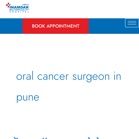
Skip
to
content
BOOK APPOINTMENT
oral cancer surgeon in
pune
तोंडाचा