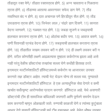
तोंडातून रक्त येणे/ तोंडात रक्तस्त्राव होणे. 5) अन्न चावताना व गिळताना
त्रास होणे. 6) तोंडाच्या आतल्या आवरणावर सफेद डाग येणे. 7) तोंड
व्यवस्थित बंद न होणे. 8) दात अचानक पणे हिरडीतून सैल होणे. 9) तोंड
उघडताना त्रास होणे. 10) जिभेवर लाल / पांढरे डाग दिसणे. 11) कानात
वेदना जाणवणे. 12) गळ्यात गाठ होणे. 13) जबडा सुजणे व जबड्याची
हालचाल करताना त्रास होणे. 14) ओठांचा बधीर पणा. 15) आवाज बसणे. 16)
पाणी पितानाही प्रचंड वेदना होणे. 17) जबड्याची हालचाल करताना त्रास
होणे. 18) तोंडातील जखम लवकर बरी न होणे. 19) ही लक्षणे लवकर बरी न
होणे. वरील कोणतीही लक्षणे आढळल्यास तुम्हाला कर्करोगच झाला आहे असे
नाही परंतु वेळीच डॉक्टरांचा तज्ज्ञांचा सल्ला घेणे कधीही हितावह ठरते.
इनामदार मल्टीस्पेशालिटी हॉस्पिटलमध्ये कर्करोग या आजारावर उपचार
करणारे तज्ञ डॉक्टर आहेत. त्याची भेट घेऊन योग्य तो सल्ला घ्या. पुण्यातले
इनामदार मल्टीस्पेशालिटी हॉस्पिटल हे एक अत्याधुनिक सेवा देणारे व कमी
खर्चात सर्वोत्कृष्ट आरोग्यसेवा प्रदान करणारे हॉस्पिटल आहे. येथे असणारी
डॉक्टरांची टीम ही सामाजिक बांधिलकी जपणारी आणि पूर्णपणे समर्पण देऊन
काम करणारी म्हणून ओळखली जाते. रुग्णाची काळजी घेणे व त्यांच्या कुटुंबाला
आधार देणे यासाठी हॉस्पिटलची सर्व टीम वचनबध्द आहे. वेळेत औषध उपचार