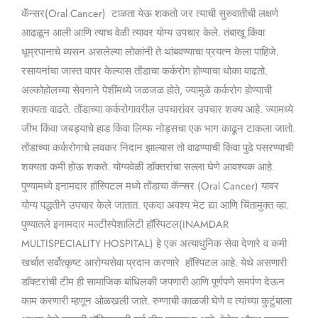
कॅन्सर(Oral Cancer) टाळता येऊ शकतो जर त्याची सुरुवातीची लक्षणे
आढळून आली आणि त्याच वेळी त्यावर योग्य उपचार केले. तंबाखू किंवा
धूम्रपानाचे व्यसन असलेल्या लोकांनी ते थांबवण्याचा प्रयत्न केला पाहिजे.
रसायनांचा जास्त वापर केल्यास तोंडाचा कर्करोग होण्याचा धोका वाढतो.
अल्कोहोलच्या सेवनाने पेशींमध्ये जळजळ होते, ज्यामुळे कर्करोग होण्याची
शक्यता वाढते. तोंडाच्या कर्करोगावरील उपचारांवर उपचार शक्य आहे. ज्यामध्ये
जीभ किंवा जबड्याचे हाड किंवा लिम्फ नोड्सचा एक भाग काढून टाकला जातो.
तोंडाच्या कर्करोगाचे लवकर निदान झाल्यास तो वाढण्याची किंवा पुढे पसरण्याची
शक्यता कमी होऊ शकते. योग्यवेळी डॉक्तरांचा सल्ला घेणे आवश्यक आहे.
पुण्यामध्ये इनामदार हॉस्पिटल मध्ये तोंडाचा कॅन्सर (Oral Cancer) यावर
योग्य पद्धतीने उपचार केले जातात. एकदा अवश्य भेट द्या आणि चिंतामुक्त व्हा.
पुण्यातले इनामदार मल्टीस्पेशालिटी हॉस्पिटल(INAMDAR
MULTISPECIALITY HOSPITAL) हे एक अत्याधुनिक सेवा देणारे व कमी
खर्चात सर्वोत्कृष्ट आरोग्यसेवा प्रदान करणारे हॉस्पिटल आहे. येथे असणारी
डॉक्टरांची टीम ही सामाजिक बांधिलकी जपणारी आणि पूर्णपणे समर्पण देऊन
काम करणारी म्हणून ओळखली जाते. रुग्णाची काळजी घेणे व त्यांच्या कुटुंबाला