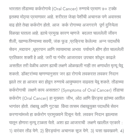
कशी
भारतात तोंडाच्या कर्करोगाचे (Oral Cancer) रुग्णाचे प्रमाण ७० टक्के
ओळखायची?
इतक्या मोठ्या प्रमाणावर आहे. शरीरात जेव्हा पेशींची अचानक पणे अवास्तव
वाढ होते तेव्हा कर्करोग होतो. आज कर्क रोगाच्या अजगराने पूर्ण दुनियेला
विळखा घातला आहे. ह्याचे प्रमुख कारण म्हणजे बदलत चाललेली जीवन
शैली, खाण्या-पिण्याच्या सवयी, जंक फूड ,प्रक्रिया केलेल्या अन्न पदार्थांचे
सेवन ,मद्यपान ,धूम्रपान आणि व्यायामाचा अभाव पर्यायाने क्षीण होत चाललेली
प्रतिकार शक्ती हे आहे. जरी या गंभीर आजारावर उपचार शोधून काढले
असतील तरी वेळीच आपण ह्याची लक्षणे ओळखली नाही तर क्षणार्धात मृत्यू येवू
शकतो. डॉक्टरांच्या म्हणण्यानुसार जर ह्या रोगाचे लवकरात लवकर निदान
झाले तर हा आजार बरा होवून रुग्णाचे आयुष्यमान वाढवता येवू शकते. तोंडाच्या
कर्करोगाची लक्षणे काय असतात? (Symptoms of Oral Cancer) तोंडाचा
कर्करोग (Oral Cancer) हा मुख्यतः जीभ, ओठ आणि हिरड्या ह्यांच्या आतील
भागांवर होतो. तंबाखू आणि गुटखा किंवा तत्सम तंबाखूयुक्त पदार्थांचे सेवन
करणाऱ्यांमध्ये हा कर्करोग प्रामुख्याने दिसून येतो. लवकर निदान झाल्यास
यातून होणारा मृत्यू टाळता येतो. अशा ह्या आजाराची लक्षणे खालील प्रकारे :
1) वारंवार तोंड येणे. 2) हिरड्यांना अचानक सूज येणे. 3) घसा खवखवणे. 4)