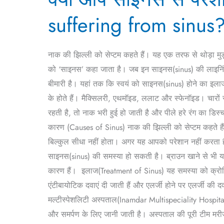
साइनस
suffering from sinus
से
परेशान
हैं?
नाक की झिल्ली को सेप्टम कहते हैं। यह एक तरफ से थोड़ा मुड
जानिए
को ‘साइनस’ कहा जाता है। जब इन साइनस(sinus) की लाइनिंग 
लक्षण,
बीमारी है। यहां तक ​​कि स्वयं को साइनस(sinus) होने का इल
कारण,
के होते हैं। मैक्सिलरी, एथमॉइड, ललाट और स्फेनॉइड। चारों
और
रहती है, तो नाक भरी हुई हो जाती है और पीले हरे रंग का डिस
इलाज
कारण (Causes of Sinus) नाक की झिल्ली को सेप्टम कहते हैं।
(Are
बिल्कुल सीधा नहीं होता। अगर यह आपको परेशान नहीं करता 
you
साइनस(sinus) की समस्या हो सकती है। ब्राउन खाने से भी य
suffering
कारण हैं। इलाज(Treatment of Sinus) यह समस्या को क्रोनिक
from
एंटीबायोटिक दवाएं दी जाती हैं और एलर्जी होने पर एलर्जी की द
sinus?
मल्टीस्पेशलिटी अस्पताल(Inamdar Multispeciality Hospital)
Know
और समर्पण के लिए जानी जाती है। अस्पताल की पूरी टीम मरीज