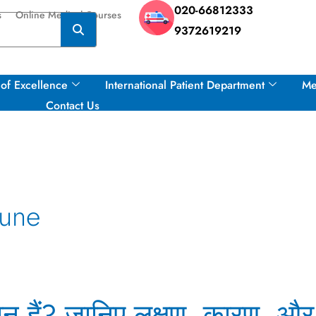
020-66812333
s
Online Medical Courses
9372619219
of Excellence
International Patient Department
Me
Contact Us
Pune
ान हैं? जानिए लक्षण, कारण, 