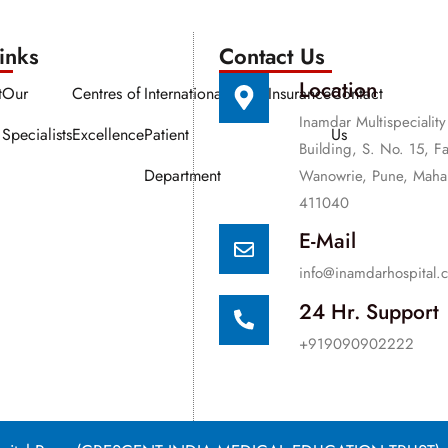
nks​​
Contact Us
Location
t
Our
Centres of
International
Media
Insurance
Contact
Inamdar Multispeciality
Specialists
Excellence
Patient
Us
Building, S. No. 15, F
Department
Wanowrie, Pune, Mahar
411040
E-Mail
info@inamdarhospital.
24 Hr. Support
+919090902222