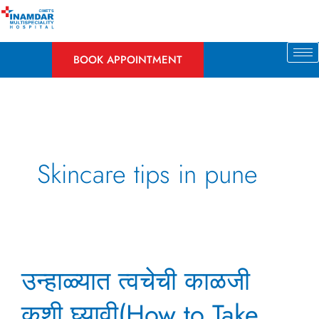
Skip
to
content
BOOK APPOINTMENT
Skincare tips in pune
उन्हाळ्यात
उन्हाळ्यात त्वचेची काळजी
त्वचेची
काळजी
कशी घ्यावी(How to Take
कशी