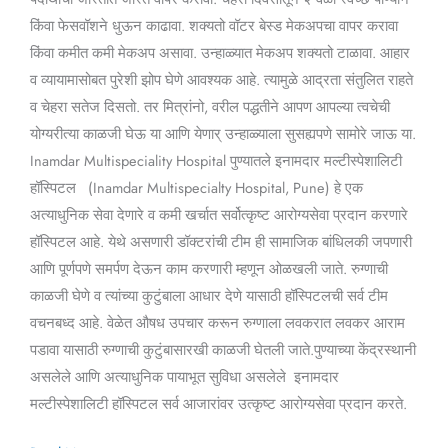
किंवा फेसवॉशने धुऊन काढावा. शक्यतो वॉटर बेस्ड मेकअपचा वापर करावा
किंवा कमीत कमी मेकअप असावा. उन्हाळ्यात मेकअप शक्यतो टाळावा. आहार
व व्यायामासोबत पुरेशी झोप घेणे आवश्यक आहे. त्यामुळे आद्रता संतुलित राहते
व चेहरा सतेज दिसतो. तर मित्रांनो, वरील पद्धतीने आपण आपल्या त्वचेची
योग्यरीत्या काळजी घेऊ या आणि येणार् उन्हाळ्याला सुसह्यपणे सामोरे जाऊ या.
Inamdar Multispeciality Hospital पुण्यातले इनामदार मल्टीस्पेशालिटी
हॉस्पिटल (Inamdar Multispecialty Hospital, Pune) हे एक
अत्याधुनिक सेवा देणारे व कमी खर्चात सर्वोत्कृष्ट आरोग्यसेवा प्रदान करणारे
हॉस्पिटल आहे. येथे असणारी डॉक्टरांची टीम ही सामाजिक बांधिलकी जपणारी
आणि पूर्णपणे समर्पण देऊन काम करणारी म्हणून ओळखली जाते. रुग्णाची
काळजी घेणे व त्यांच्या कुटुंबाला आधार देणे यासाठी हॉस्पिटलची सर्व टीम
वचनबध्द आहे. वेळेत औषध उपचार करून रुग्णाला लवकरात लवकर आराम
पडावा यासाठी रुग्णाची कुटुंबासारखी काळजी घेतली जाते.पुण्याच्या केंद्रस्थानी
असलेले आणि अत्याधुनिक पायाभूत सुविधा असलेले इनामदार
मल्टीस्पेशालिटी हॉस्पिटल सर्व आजारांवर उत्कृष्ट आरोग्यसेवा प्रदान करते.