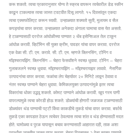
करू शकतो. त्वचा प्रकारानुसार योग्य ते स्क्रब वापरून त्वचेवरील डेड स्कीन
काढून टाकल्यास त्वचा जास्त टवटवीत दिसू लागते. १५ दिवसांतून एकदा
त्वचा एक्सफोलिएट करून घ्यावी. उन्हाळ्यात शक्यतो सुती, मुलायम व सैल
कपड्यांचा वापर करावा. उन्हाळ्यात अनेकदा अंगाला घामाचा वास येत असतो.
हे टाळण्यासाठी दररोज आंघोळीच्या पाण्यात २ थेंब इसेन्शिअल तेल टाकून
आंघोळ करावी. व्हिटॅमिन सी युक्त क्रीम, पावडर यांचा वापर करावा. दररोज
एक वेळा सी. टी. एम. करावे. सी. टी. एम. म्हणजे क्लिनसिंग, टोनिंग व
मॉइश्चरायझिंग. क्लिनसिंग – चेहरा फेसवॉशने स्वच्छ धुवावा. टोनिंग – चेहरा
गुलाबजलने स्वच्छ धुवावा. मॉइश्चरायझिंग – मॉइश्चरायझर लावावे. नैसर्गिक
उत्पादनांचा वापर करावा. फळांचा लेप चेहर्यावर २० मिनिटे लावून ठेवावा व
नंतर स्वच्छ पाण्याने चेहरा धुवावा. केमिकलयुक्त उत्पादनांमुळे इतर त्वचा
विकारांचा धोका उद्भवू शकतो. कोमट पाण्याने आंघोळ करावी. खूप गरम पाणी
वापरल्यामुळे त्वचा कोरडी होऊ शकते. डोळ्यांची होणारी जळजळ टाळण्यासाठी
डोळ्यांवर थंड पाण्याची पट्टी किंवा काकडीचे तुकडे यांचा वापर करावा. बर्फाचे
तुकडे एका कापडात ठेऊन त्वचेवर ठेवल्यास त्वचा शांत व थंड होण्यासाठी मदत
होते. घामोळ्या व पुरळ यापासून बचाव करण्यासाठी आहारात दही, ताक अशा
पदार्थांचा जास्तीत जास्त वापर करावा. चेहरा दिवसातून २ वेळा स्वच्छ पाण्याने