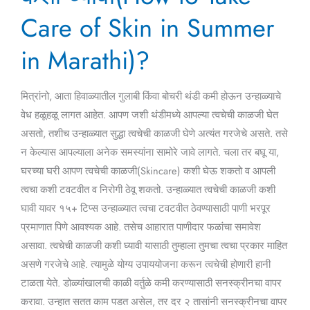
घ्यावी(How
Care of Skin in Summer
to
in Marathi)?
Take
Care
of
मित्रांनो, आता हिवाळ्यातील गुलाबी किंवा बोचरी थंडी कमी होऊन उन्हाळ्याचे
Skin
वेध हळूहळू लागत आहेत. आपण जशी थंडीमध्ये आपल्या त्वचेची काळजी घेत
in
असतो, तशीच उन्हाळ्यात सुद्धा त्वचेची काळजी घेणे अत्यंत गरजेचे असते. तसे
Summer
न केल्यास आपल्याला अनेक समस्यांना सामोरे जावे लागते. चला तर बघू या,
in
घरच्या घरी आपण त्वचेची काळजी(Skincare) कशी घेऊ शकतो व आपली
Marathi)?
त्वचा कशी टवटवीत व निरोगी ठेवू शकतो. उन्हाळ्यात त्वचेची काळजी कशी
घावी यावर १५+ टिप्स उन्हाळ्यात त्वचा टवटवीत ठेवण्यासाठी पाणी भरपूर
प्रमाणात पिणे आवश्यक आहे. तसेच आहारात पाणीदार फळांचा समावेश
असावा. त्वचेची काळजी कशी घ्यावी यासाठी तुम्हाला तुमचा त्वचा प्रकार माहित
असणे गरजेचे आहे. त्यामुळे योग्य उपाययोजना करून त्वचेची होणारी हानी
टाळता येते. डोळ्यांखालची काळी वर्तुळे कमी करण्यासाठी सनस्क्रीनचा वापर
करावा. उन्हात सतत काम पडत असेल, तर दर २ तासांनी सनस्क्रीनचा वापर