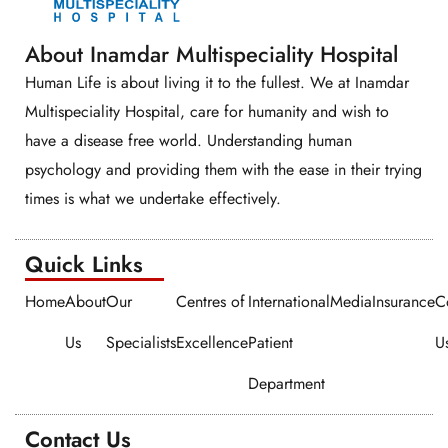
About Inamdar Multispeciality Hospital
Human Life is about living it to the fullest. We at Inamdar
Multispeciality Hospital, care for humanity and wish to
have a disease free world. Understanding human
psychology and providing them with the ease in their trying
times is what we undertake effectively.
Quick Links​​
Home
About
Our
Centres of
International
Media
Insurance
C
Us
Specialists
Excellence
Patient
U
Department
Contact Us