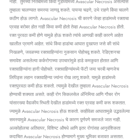
नाही. तुमच्या नितंबांमध्ये किंवा गुडघ्यांमध्ये Avascular Necrosis असल्यास
तुम्हाला चालण्यात समस्या जाणवू शकते. पायऱ्या चढणे, उभे राहणे किंवा चालणे
कठीण होऊ लागते. Avascular Necrosis ची कारणे जेव्हा हाडांमध्ये रक्ताचा
प्रवाह बरोबर होत नाही किंवा कमी होतो तेव्हा Avascular Necrosis होतो.
रक्त पुरवठा कमी होणे यामुळे होऊ शकते त्यांचे आणखी काही कारणे आहेत
खालील प्रमाणे आहेत. सांधे किंवा हाडांचा आघात दुखापत जसे की सांधे
निखळणे, जवळच्या रक्तवाहिन्यांना नुकसान पोहोचवू शकते. रेडिएशनचा
समावेश असलेल्या कर्करोगाच्या उपचारांमुळे हाडे कमकुवत होतात आणि
रक्तवाहिन्यांना हानी पोहोचते. रक्तवाहिन्यांमध्ये फॅटी जमा चरबी म्हणजेच
लिपिड्स लहान रक्तवाहिन्या ज्यांना रोख लागू शकते. यामुळे हाडांमध्ये
रक्तपुरवठा कमी होऊ शकतो. त्यामुळे देखील तुम्हाला Avascular Necrosis
होण्याची शक्यता असते. काही रोग सिकलसेल ॲनिमिया आणि गौचर रोग
यांसारख्या वैद्यकीय स्थिती देखील हाडांमध्ये रक्त प्रवाह कमी करू शकतात.
ज्यामुळे Avascular Necrosis होऊ शकतो. काहीवेळा आघातामुळे उद्भवलेल्या
समस्यामुळे Avascular Necrosis चे कारण पूर्णपणे समजले जात नाही.
अल्कोहोलचा अतिवापर, विशिष्ट औषधे आणि इतर रोगांसह आनुवंशिकता
कदाचित Avascular Necrosis होण्यामागे मुख्य भूमिका बजावत असतात.