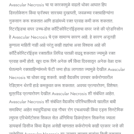
Avascular Necrosis चा या कारकामुळे वाढतो धोका आघात हिप
डिस्लोकेशन किंवा फ्रॅक्चर सारख्या दुखापती, जवळच्या रक्तवाहिन्यांना
नुकसान करू शकतात आणि हाडांमध्ये रक्त प्रवाह कमी करू शकतात.
स्टिरॉइडचा वापर उच्च-डोस कॉर्टिकोस्टिरॉईड्सचा वापर जसे की प्रेडनिसोन
हे Avascular Necrosis चे एक सामान्य कारण आहे. हे कारण अजूनही
कुणाला माहिती नाही आहे परंतु काही तज्ञांचा असा विश्वास आहे की
कॉर्टिकोस्टिरॉईड्स रक्तातील लिपिड पातळी वाढवू शकतात ज्यामुळे रक्त
प्रवाह कमी होतो. खूप दारू पिणे अनेक वर्षे किंवा दिवसातून अनेक वेळा दारू
घेतल्याने रक्तवाहिन्यांमध्ये फॅटी जमा होऊ लागतात ज्यामुळे देखील Avascular
Necrosis चा धोका वाढू शकतो. काही वैद्यकीय उपचार कर्करोगावरील
रेडिएशन थेरपी हाडे कमकुवत करू शकतात. अवयव प्रत्यारोपण, विशेषत:
मूत्रपिंड प्रत्यारोपण देखील Avascular Necrosis शी संबंधित आहेत.
Avascular Necrosis शी संबंधित वैद्यकीय परिस्थितींमध्ये खालील बाबी
समाविष्ट आहेत स्वादुपिंडाचा दाह गौचर रोग एचआयव्ही किंवा एड्स सिस्टेमिक
ल्युपस एरिथेमॅटोसस सिकल सेल ॲनिमिया डिकंप्रेशन सिकनेस ज्याला
डायव्हर्स डिसीज किंवा बेंड्स असेही म्हणतात कर्करोगाचे काही प्रकार जसे की
ल्युकेमिया Avascular Necrosis वर उपचार तुमच्या हाडांना किती नुकसान