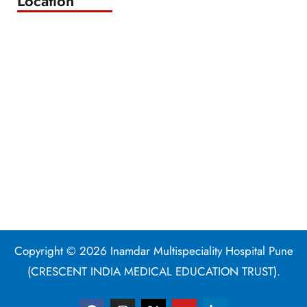
Location
Copyright © 2026 Inamdar Multispeciality Hospital Pune
(CRESCENT INDIA MEDICAL EDUCATION TRUST).
F
I
X
Y
L