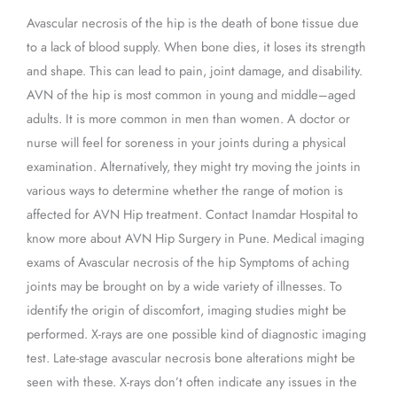
Hip?
Avascular necrosis of the hip is the death of bone tissue due
–
to a lack of blood supply. When bone dies, it loses its strength
Diagnosis
and shape. This can lead to pain, joint damage, and disability.
and
AVN of the hip is most common in young and middle–aged
Treatment
adults. It is more common in men than women. A doctor or
nurse will feel for soreness in your joints during a physical
examination. Alternatively, they might try moving the joints in
various ways to determine whether the range of motion is
affected for AVN Hip treatment. Contact Inamdar Hospital to
know more about AVN Hip Surgery in Pune. Medical imaging
exams of Avascular necrosis of the hip Symptoms of aching
joints may be brought on by a wide variety of illnesses. To
identify the origin of discomfort, imaging studies might be
performed. X-rays are one possible kind of diagnostic imaging
test. Late-stage avascular necrosis bone alterations might be
seen with these. X-rays don’t often indicate any issues in the