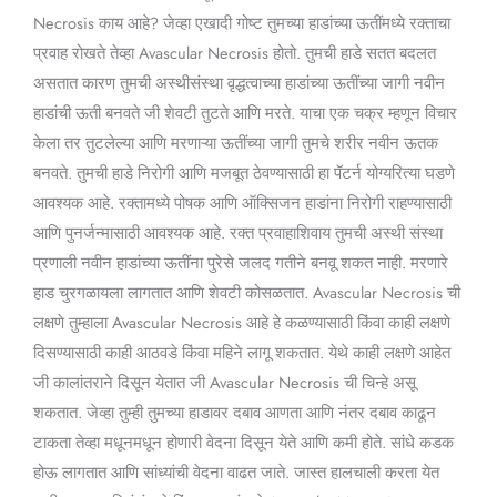
Necrosis काय आहे? जेव्हा एखादी गोष्ट तुमच्या हाडांच्या ऊतींमध्ये रक्ताचा
प्रवाह रोखते तेव्हा Avascular Necrosis होतो. तुमची हाडे सतत बदलत
असतात कारण तुमची अस्थीसंस्था वृद्धत्वाच्या हाडांच्या ऊतींच्या जागी नवीन
हाडांची ऊती बनवते जी शेवटी तुटते आणि मरते. याचा एक चक्र म्हणून विचार
केला तर तुटलेल्या आणि मरणाऱ्या ऊतींच्या जागी तुमचे शरीर नवीन ऊतक
बनवते. तुमची हाडे निरोगी आणि मजबूत ठेवण्यासाठी हा पॅटर्न योग्यरित्या घडणे
आवश्यक आहे. रक्तामध्ये पोषक आणि ऑक्सिजन हाडांना निरोगी राहण्यासाठी
आणि पुनर्जन्मासाठी आवश्यक आहे. रक्त प्रवाहाशिवाय तुमची अस्थी संस्था
प्रणाली नवीन हाडांच्या ऊतींना पुरेसे जलद गतीने बनवू शकत नाही. मरणारे
हाड चुरगळायला लागतात आणि शेवटी कोसळतात. Avascular Necrosis ची
लक्षणे तुम्हाला Avascular Necrosis आहे हे कळण्यासाठी किंवा काही लक्षणे
दिसण्यासाठी काही आठवडे किंवा महिने लागू शकतात. येथे काही लक्षणे आहेत
जी कालांतराने दिसून येतात जी Avascular Necrosis ची चिन्हे असू
शकतात. जेव्हा तुम्ही तुमच्या हाडावर दबाव आणता आणि नंतर दबाव काढून
टाकता तेव्हा मधूनमधून होणारी वेदना दिसून येते आणि कमी होते. सांधे कडक
होऊ लागतात आणि सांध्यांची वेदना वाढत जाते. जास्त हालचाली करता येत