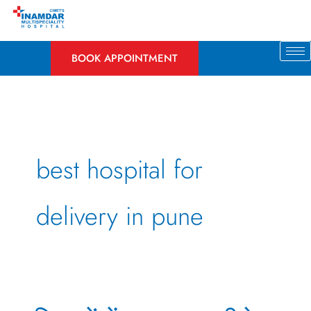
Skip
to
content
BOOK APPOINTMENT
best hospital for
delivery in pune
महिलाओं