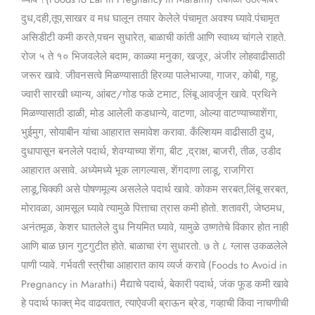
दुध,दही,तूप,साखर व मध घालून तयार केलेले पंचामृत अवश्य घ्यावे.पंचामृत
असिडीटी कमी करते,पचन सुधारेत, बाळाची कांती आणि स्वाथ्य चांगले राहते.
रोज ५ ते १० भिजवलेले बदाम, काळ्या मनुका, खजूर, अंजीर लोहवाढीसाठी
जरूर खावे. जीवनसत्वे मिळण्यासाठी हिरव्या पालेभाज्या, गाजर, कोबी, गहू,
ज्वारी सारखी ध्यान्य, आंबट/गोड फळे टमाट, लिंबू आवर्जून खावे. प्रथिने
मिळण्यासाठी डाळी, मोड आलेली कडधान्ये, वाटणा, ओल्या वाटण्याच्याशेंगा,
भुईमुग, सोयाबीन यांचा आहारात समावेश करावा. कँल्शियम वाढीसाठी दुध,
दुधापासून बनलेले पदार्थ, शेवग्याच्या शेंगा, बीट ,द्राक्ष, बाजरी, तीळ, उडीद
आहारात असावे. अध्येमध्ये भूक लागल्यास, शेंगदाणा लाडू, राजगिरा
लाडू,चिक्की असे पोषणमूल्य असलेले पदार्थ खावे. कोकम सरबत,लिंबू सरबत,
मोरावळा, आमसूल घ्यावे त्यामुळे पित्ताचा त्रास कमी होतो. शतावरी, जेष्ठमध,
अनंतमूळ, केशर घातलेले दुध नियमित घ्यावे, यामुळे उष्णतेचे विकार होत नाही
आणि बाळ छान गुटगुटीत होते. बाळाचा रंग सुधारतो. ७ ते ८ ग्लास उकळलेले
पाणी प्यावे. गर्भवती स्त्रीचा आहारात काय व्यर्ज करावे (Foods to Avoid in
Pregnancy in Marathi) मैद्याचे पदार्थ, बेकारी पदार्थ, जंक फूड कमी खावे
हे पदार्थ फाक्त् मेद वाढवतात, त्याऐवजी ब्राऊन ब्रेड, गव्हाची किंवा नाचणीची