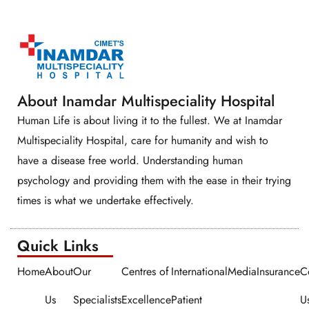
About Inamdar Multispeciality Hospital
Human Life is about living it to the fullest. We at Inamdar
Multispeciality Hospital, care for humanity and wish to
have a disease free world. Understanding human
psychology and providing them with the ease in their trying
times is what we undertake effectively.
Quick Links​​
Home
About
Our
Centres of
International
Media
Insurance
C
Us
Specialists
Excellence
Patient
U