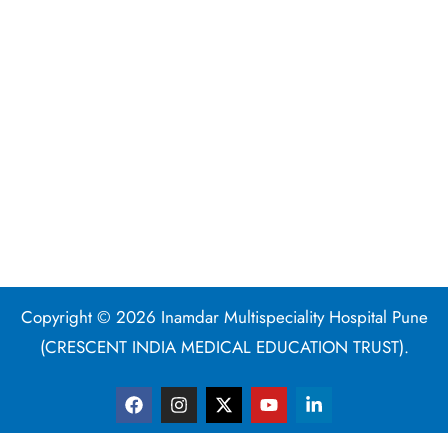
Copyright © 2026 Inamdar Multispeciality Hospital Pune
(CRESCENT INDIA MEDICAL EDUCATION TRUST).
F
I
X
Y
L
a
n
-
o
i
c
s
t
u
n