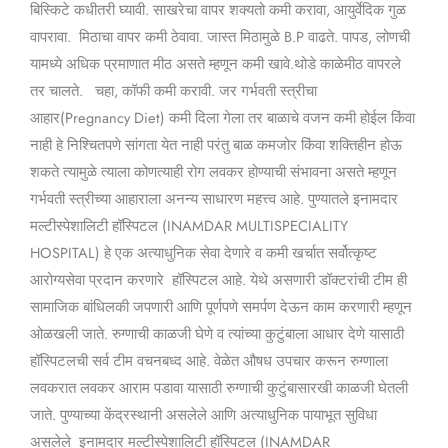
बिस्किटे कधीतरी घ्यावी. साखरेचा वापर शक्यतो कमी करावा, आयुर्वेदिक गुळ
वापरावा. मिठाचा वापर कमी ठेवावा. जास्त मिठामुळे B.P वाढते. पापड, लोणची
यामध्ये अधिक प्रमाणात मीठ असते म्हणून कमी खावे.थोडे काळेमीठ वापरले
तर चालते. चहा, कॉफी कमी करावी. जर गर्भवती स्त्रीचा
आहार(Pregnancy Diet) कमी दिला गेला तर बाळाचे वजन कमी होईल किंवा
नाही हे निश्चितपणे सांगता येत नाही परंतु बाळ कमजोर किंवा शक्तिहीन होऊ
शकते त्यामुळे त्याला कोणत्याही रोग लवकर होण्याची संभावना असते म्हणून
गर्भवती स्त्रीच्या आहाराला अनन्य साधारण महत्त्व आहे. पुण्यातले इनामदार
मल्टीस्पेशालिटी हॉस्पिटल (INAMDAR MULTISPECIALITY
HOSPITAL) हे एक अत्याधुनिक सेवा देणारे व कमी खर्चात सर्वोत्कृष्ट
आरोग्यसेवा प्रदान करणारे हॉस्पिटल आहे. येथे असणारी डॉक्टरांची टीम ही
सामाजिक बांधिलकी जपणारी आणि पूर्णपणे समर्पण देऊन काम करणारी म्हणून
ओळखली जाते. रुग्णाची काळजी घेणे व त्यांच्या कुटुंबाला आधार देणे यासाठी
हॉस्पिटलची सर्व टीम वचनबध्द आहे. वेळेत औषध उपचार करून रुग्णाला
लवकरात लवकर आराम पडावा यासाठी रुग्णाची कुटुंबासारखी काळजी घेतली
जाते. पुण्याच्या केंद्रस्थानी असलेले आणि अत्याधुनिक पायाभूत सुविधा
असलेले इनामदार मल्टीस्पेशालिटी हॉस्पिटल (INAMDAR