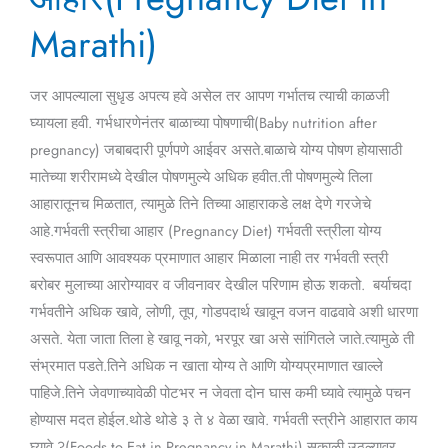
in
Marathi)
Marathi)
जर आपल्याला सुधृड अपत्य हवे असेल तर आपण गर्भातच त्याची काळजी
घ्यायला हवी. गर्भधारणेनंतर बाळाच्या पोषणाची(Baby nutrition after
pregnancy) जबाबदारी पूर्णपणे आईवर असते.बाळाचे योग्य पोषण होयासाठी
मातेच्या शरीरामध्ये देखील पोषणमुल्ये अधिक हवीत.ती पोषणमुल्ये तिला
आहारातूनच मिळतात, त्यामुळे तिने तिच्या आहाराकडे लक्ष देणे गरजेचे
आहे.गर्भवती स्त्रीचा आहार (Pregnancy Diet) गर्भवती स्त्रीला योग्य
स्वरूपात आणि आवश्यक प्रमाणात आहार मिळाला नाही तर गर्भवती स्त्री
बरोबर मुलाच्या आरोग्यावर व जीवनावर देखील परिणाम होऊ शकतो. बर्याचदा
गर्भवतीने अधिक खावे, लोणी, तूप, गोडपदार्थ खावून वजन वाढवावे अशी धारणा
असते. येता जाता तिला हे खावू नको, भरपूर खा असे सांगितले जाते.त्यामुळे ती
संभ्रमात पडते.तिने अधिक न खाता योग्य ते आणि योग्यप्रमाणात खाल्ले
पाहिजे.तिने जेवणाच्यावेळी पोटभर न जेवता दोन घास कमी घ्यावे त्यामुळे पचन
होण्यास मदत होईल.थोडे थोडे ३ ते ४ वेळा खावे. गर्भवती स्त्रीने आहारात काय
घ्यावे ?(Foods to Eat in Pregnancy in Marathi) सकाळी उठल्यावर