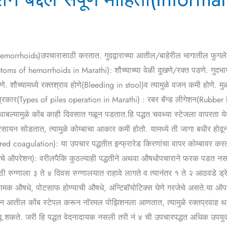
orrhoids)उपचारासाठी करतात. गुदद्वाराच्या आतील/बाहेरील भागातील फुगलेल्या
mptoms of hemorrhoids in Marathi): शौच्याच्या वेळी दुखणे/रक्त पडणे. गुदभ
. शौच्यामध्ये रक्तश्राव होणे(Bleeding in stool)व त्यामुळे वजन कमी होणे.
रकार(Types of piles operation in Marathi) : रबर बॅन्ड लीगेशन(Rubber ban
ठा थाबल्यामुळे कोंब काही दिवसात गळून पडतात.हि पद्धत चवथ्या स्टेजला वापरता 
वारे रसायन सोडतात, त्यामुळे कोम्बाचा आकार कमी होतो. यामध्ये ती जागा बधीर होवू
nfrared coagulation): या उपचार पद्धतीत इन्फ्रारेड किरणांचा वापर कोम्बावर कर
मुळव्याधचे ऑपरेशन): वरीलपैकि कुठल्याही पद्धतीने अथवा औषधोपचाराने फरक पडत न
 रुग्णाला ३ ते ४ दिवस रुग्णालयात राहावे लागते व त्यानंतर १ ते २ आठवडे ड्र
दनाशामक औषधे, पोटसाफ होण्याची औषधे, अंन्टिबॉयोटिक्स घेणे गरजेचे असते.या ऑ
देऊन आतील कोंब स्टेपल करून नॉरमल पोझिशनला आणतात, त्यामुळे रक्तप्रवाह थांब
ाण होवू शकते. जरी हि पद्धत वेदनादायक नसली तरी नं ४ ची उपचारपद्धत अधिक उपयुक