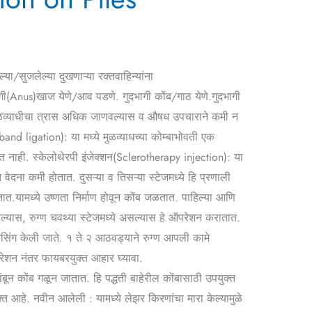
/सुजलेल्या दुखणाऱ्या रक्तवाहिन्यांना
ागी(Anus)खाज येणे/आव पडणे. गुदभागी कोंब/गाठ येणे.गुदभागी
 मुळव्याधीचा त्रास अधिक जाणवल्यास व औषध उपचाराने कमी न
d ligation): या मध्ये मुळव्याधच्या कोम्बाभोवती एक
येत नाही. स्केलोथेरपी इंजेक्शन(Sclerotherapy injection): या
न वेदना कमी होतात. दुसऱ्या व तिसऱ्या स्टेजमध्ये हि प्रणाली
तात.यामध्ये उष्णता निर्माण होवून कोंब जळतात. पाहिल्या आणि
सल्यास, रुग्ण चवथ्या स्टेजमध्ये असल्यास हे ऑपरेशन करातात.
ेसिंग केली जाते. १ ते २ आठवड्याने रुग्ण आपली कामे
परेशन नंतर फायबरयुक्त आहार घ्यावा.
ून कोंब गळून जातात. हि पद्धती बाहेरील कोंबासाठी उपयुक्त
्त आहे. नवीन आलेली : यामध्ये लेझर किरणांचा मारा केल्यामुळे