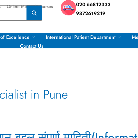
020-66812333
s
Online Medical Courses
9372619219
of Excellence
International Patient Department
Me
Contact Us
ialist in Pune
शन बद्दल संपूर्ण माहिती(Inform