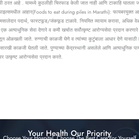
रभावी ठरत आहे . यामध्ये कुठलीही चिरफाड केली जात नाही आणि टाकाहि घातला जा
. पाइल्समधील आहार(Foods to eat during piles in Marathi): फायबरयुक्त आहार
मसालेदार पदार्थ, फास्टफूड/जंकफूड टाळावे. नियमित व्यायाम करावा, अधिक वेळ ब
धुनिक सेवा देणारे व कमी खर्चात सर्वोत्कृष्ट आरोग्यसेवा प्रदान करणारे 
ून ओळखली जाते. रुग्णाची काळजी घेणे व त्यांच्या कुटुंबाला आधार देणे यासा
ारखी काळजी घेतली जाते. पुण्याच्या केंद्रस्थानी असलेले आणि अत्याधुनिक पा
्कृष्ट आरोग्यसेवा प्रदान करते.
Your Health Our Priority
Choose Your Hospital, Choose The Best Care For Yourself