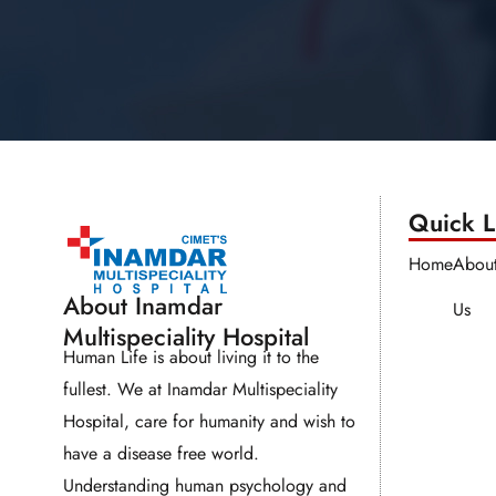
Quick Li
Home
Abou
About Inamdar
Us
Multispeciality Hospital
Human Life is about living it to the
fullest. We at Inamdar Multispeciality
Hospital, care for humanity and wish to
have a disease free world.
Understanding human psychology and