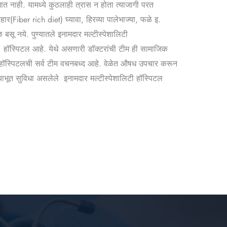
त नाही. यामध्ये कुठलाही त्रास न होता त्याजागी परत
(Fiber rich diet) घ्यावा, हिरव्या पालेभाज्या, फळे इ.
सू नये. पुण्यातले इनामदार मल्टीस्पेशालिटी
हॉस्पिटल आहे. येथे असणारी डॉक्टरांची टीम ही सामाजिक
ठी हॉस्पिटलची सर्व टीम वचनबध्द आहे. वेळेत औषध उपचार करून
याभूत सुविधा असलेले इनामदार मल्टीस्पेशालिटी हॉस्पिटल