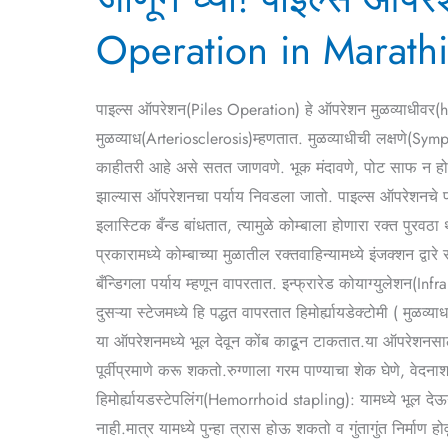
पाइल्स
Operation in Marathi
ऑपरेशन
बद्दल
संपूर्ण
पाइल्स ऑपरेशन(Piles Operation) हे ऑपरेशन मुळव्याधीवर(hem
माहिती(Information
मुळव्याध(Arteriosclerosis)म्हणतात. मुळव्याधीची लक्षणे(Sy
on
काहीतरी आहे असे सतत जाणवणे. भूक मंदावणे, पोट साफ न होणे
Piles
झाल्यास ऑपरेशनचा पर्याय निवडला जातो. पाइल्स ऑपरेशनचे प्
Operation
इलास्टिक बँन्ड बांधतात, त्यामुळे कोम्बाला होणारा रक्त पुरव
in
प्रकारामध्ये कोम्बाच्या मुळातील रक्तवाहिन्यामध्ये इंजक्शन द्
Marathi
बँन्डिगला पर्याय म्हणून वापरतात. इन्फ्रारेड कोयाग्युलेशन(I
दुसऱ्या स्टेजमध्ये हि पद्धत वापरतात हिमोर्ह्यायडेक्टोमी ( 
या ऑपरेशनमध्ये भूल देवून कोंब काढून टाकतात.या ऑपरेशनसाठी
पूर्वीप्रमाणे करू शकतो.रुग्णाला गरम पाण्याचा शेक घेणे, वे
हिमोर्ह्यायडस्टेपलिंग(Hemorrhoid stapling): यामध्ये भूल 
नाही.मात्र यामध्ये पुन्हा त्रास होऊ शकतो व गुंतागुंत निर्म