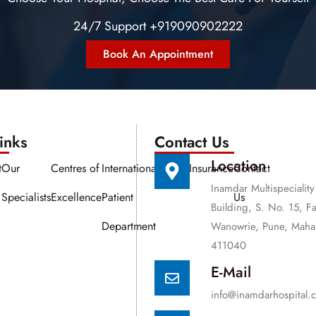
24/7 Support +919090902222
Book An Appointment
nks​​
Contact Us
Location
t
Our
Centres of
International
Media
Insurance
Contact
Inamdar Multispeciality
Specialists
Excellence
Patient
Us
Building, S. No. 15, F
Department
Wanowrie, Pune, Mahar
411040
E-Mail
info@inamdarhospital.