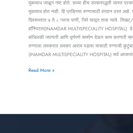
मुळव्याध जाळून नष्ट होते. सध्या हीच उपचारपद्धती जास्त प्
मुळव्याध होत नाही. हि प्रक्रिया रुग्णासाठी वरदान ठरत आहे
दिवसभरात ७ ते ८ ग्लास पाणी, जिरे घालून ताक प्यावे. तिखट/
हॉस्पिटल(INAMDAR MULTISPECIALITY HOSPITAL) हे एक अत्या
बांधिलकी जपणारी आणि पूर्णपणे समर्पण देऊन काम करणारी म्हण
रुग्णाला लवकरात लवकर आराम पडावा यासाठी रुग्णाची कुटुंबास
(INAMDAR MULTISPECIALITY HOSPITAL) सर्व आजारांवर उत
Read More »