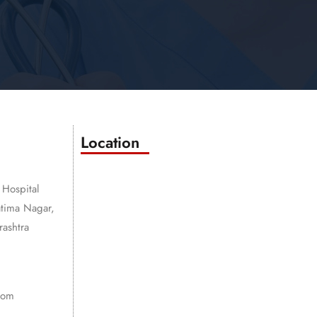
Location
 Hospital
atima Nagar,
ashtra
com