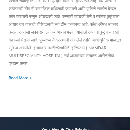
खर्चात सर्वोत्कृष्ट आरोग्यसेवा प्रदान करणारे हॉस्पिटल आहे. येथे असणारी
डॉक्टरांची टीम ही सामाजिक बांधिलकी जपणारी आणि पूर्णपणे समर्पण देऊन
काम करणारी म्हणून ओळखली जाते. रुग्णाची काळजी घेणे व त्यांच्या कुटुंबाला
आधार देणे यासाठी हॉस्पिटलची सर्व टीम वचनबध्द आहे. वेळेत औषध उपचार
करून रुग्णाला लवकरात लवकर आराम पडावा यासाठी रुग्णाची कुटुंबासारखी
काळजी घेतली जाते. पुण्याच्या केंद्रस्थानी असलेले आणि अत्याधुनिक पायाभूत
सुविधा असलेले इनामदार मल्टीस्पेशालिटी हॉस्पिटल (INAMDAR
MULTISPECIALITY HOSPITAL) सर्व आजारांवर उत्कृष्ट आरोग्यसेवा
प्रदान करते.
Read More »
Your Health Our Priority