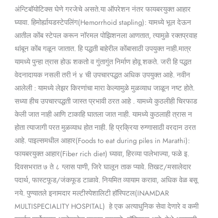
अंन्टिबॉयोटिक्स घेणे गरजेचे असते.या ऑपरेशन नंतर फायबरयुक्त आहार
घ्यावा. हिमोर्ह्यायडस्टेपलिंग(Hemorrhoid stapling): यामध्ये भूल देऊन
आतील कोंब स्टेपल करून नॉरमल पोझिशनला आणतात, त्यामुळे रक्तप्रवाह
थांबून कोंब गळून जातात. हि पद्धती बाहेरील कोंबासाठी उपयुक्त नाही.मात्र
यामध्ये पुन्हा त्रास होऊ शकतो व गुंतागुंत निर्माण होवू शकते. जरी हि पद्धत
वेदनादायक नसली तरी नं ४ ची उपचारपद्धत अधिक उपयुक्त आहे. नवीन
आलेली : यामध्ये लेझर किरणांचा मारा केल्यामुळे मुळव्याध जाळून नष्ट होते.
सध्या हीच उपचारपद्धती जास्त प्रभावी ठरत आहे . यामध्ये कुठलीही चिरफाड
केली जात नाही आणि टाकाहि घातला जात नाही. यामध्ये कुठलाही त्रास न
होता त्याजागी परत मुळव्याध होत नाही. हि प्रक्रिया रुग्णासाठी वरदान ठरत
आहे. पाइल्समधील आहार(Foods to eat during piles in Marathi):
फायबरयुक्त आहार(Fiber rich diet) घ्यावा, हिरव्या पालेभाज्या, फळे इ.
दिवसभरात ७ ते ८ ग्लास पाणी, जिरे घालून ताक प्यावे. तिखट/मसालेदार
पदार्थ, फास्टफूड/जंकफूड टाळावे. नियमित व्यायाम करावा, अधिक वेळ बसू
नये. पुण्यातले इनामदार मल्टीस्पेशालिटी हॉस्पिटल(INAMDAR
MULTISPECIALITY HOSPITAL) हे एक अत्याधुनिक सेवा देणारे व कमी