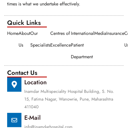
times is what we undertake effectively.
Quick Links​​
Home
About
Our
Centres of
International
Media
Insurance
C
Us
Specialists
Excellence
Patient
U
Department
Contact Us
Location
Inamdar Multispeciality Hospital Building, S. No.
15, Fatima Nagar, Wanowrie, Pune, Maharashtra
411040
E-Mail
info@inamdarhospital.com