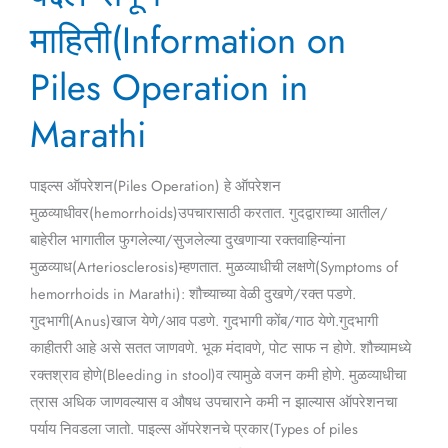
बद्दल
माहिती(Information on
संपूर्ण
Piles Operation in
माहिती(Information
on
Marathi
Piles
Operation
in
पाइल्स ऑपरेशन(Piles Operation) हे ऑपरेशन
Marathi
मुळव्याधीवर(hemorrhoids)उपचारासाठी करतात. गुदद्वाराच्या आतील/
बाहेरील भागातील फुगलेल्या/सुजलेल्या दुखणाऱ्या रक्तवाहिन्यांना
मुळव्याध(Arteriosclerosis)म्हणतात. मुळव्याधीची लक्षणे(Symptoms of
hemorrhoids in Marathi): शौच्याच्या वेळी दुखणे/रक्त पडणे.
गुदभागी(Anus)खाज येणे/आव पडणे. गुदभागी कोंब/गाठ येणे.गुदभागी
काहीतरी आहे असे सतत जाणवणे. भूक मंदावणे, पोट साफ न होणे. शौच्यामध्ये
रक्तश्राव होणे(Bleeding in stool)व त्यामुळे वजन कमी होणे. मुळव्याधीचा
त्रास अधिक जाणवल्यास व औषध उपचाराने कमी न झाल्यास ऑपरेशनचा
पर्याय निवडला जातो. पाइल्स ऑपरेशनचे प्रकार(Types of piles