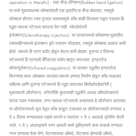
operation in Marathi) : रबर बॅन्ड लीगेशन(Rubber band ligation):
या मध्ये मुळव्याधच्या कोम्बाभोवती एक इलास्टिक बँन्ड बांधतात, त्यामुळे
कोम्बाला होणारा रक्त पुरवठा थाबल्यामुळे कोंब काही दिवसात गळून पडतात.हि
पद्धत चवथ्या स्टेजला वापरता येत नाही. स्केलोथेरपी
इंजेक्शन(Sclerotherapy injection): या प्रकारामध्ये कोम्बाच्या मुळातील
रक्तवाहिन्यामध्ये इंजक्शन द्वारे रसायन सोडतात, त्यामुळे कोम्बाचा आकार कमी
होतो. यामध्ये ती जागा बधीर होवून वेदना कमी होतात. दुसऱ्या व तिसऱ्या
स्टेजमध्ये हि प्रणाली बँन्डिगला पर्याय म्हणून वापरतात. इन्फ्रारेड
कोयाग्युलेशन(Infrared coagulation): या उपचार पद्धतीत इन्फ्रारेड
किरणांचा वापर कोम्बावर करतात.यामध्ये उष्णता निर्माण होवून कोंब जळतात.
पाहिल्या आणि दुसऱ्या स्टेजमध्ये हि पद्धत वापरतात हिमोर्ह्यायडेक्टोमी (
मुळव्याधचे ऑपरेशन): वरीलपैकि कुठल्याही पद्धतीने अथवा औषधोपचाराने
फरक पडत नसल्यास, रुग्ण चवथ्या स्टेजमध्ये असल्यास हे ऑपरेशन करातात.
या ऑपरेशनमध्ये भूल देवून कोंब काढून टाकतात.या ऑपरेशनसाठी रुग्णाला ३
ते ४ दिवस रुग्णालयात राहावे लागते व त्यानंतर १ ते २ आठवडे ड्रेसिंग केली
जाते. १ ते २ आठवड्याने रुग्ण आपली कामे पूर्वीप्रमाणे करू शकतो.रुग्णाला
गरम पाण्याचा शेक घेणे, वेदनाशामक औषधे, पोटसाफ होण्याची औषधे,