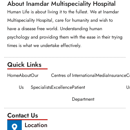
About Inamdar Multispeciality Hospital
Human Life is about living it to the fullest. We at Inamdar
Multispeciality Hospital, care for humanity and wish to
have a disease free world. Understanding human
psychology and providing them with the ease in their trying
times is what we undertake effectively.
Quick Links​​
Home
About
Our
Centres of
International
Media
Insurance
C
Us
Specialists
Excellence
Patient
U
Department
Contact Us
Location