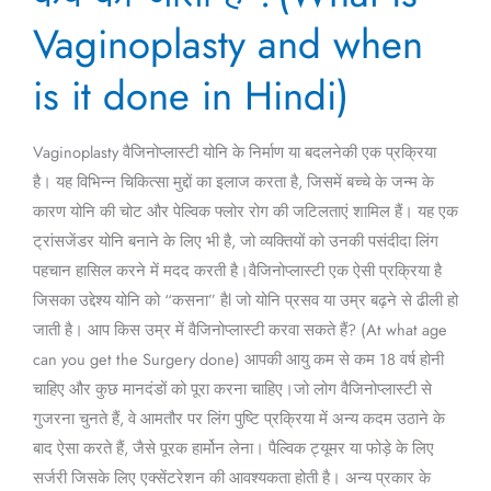
कब
Vaginoplasty and when
की
is it done in Hindi)
जाती
है
?
Vaginoplasty वैजिनोप्लास्टी योनि के निर्माण या बदलनेकी एक प्रक्रिया
(What
है। यह विभिन्न चिकित्सा मुद्दों का इलाज करता है, जिसमें बच्चे के जन्म के
is
कारण योनि की चोट और पेल्विक फ्लोर रोग की जटिलताएं शामिल हैं। यह एक
Vaginoplasty
ट्रांसजेंडर योनि बनाने के लिए भी है, जो व्यक्तियों को उनकी पसंदीदा लिंग
and
पहचान हासिल करने में मदद करती है।वैजिनोप्लास्टी एक ऐसी प्रक्रिया है
when
जिसका उद्देश्य योनि को “कसना” हैl जो योनि प्रसव या उम्र बढ़ने से ढीली हो
is
जाती है। आप किस उम्र में वैजिनोप्लास्टी करवा सकते हैं? (At what age
it
can you get the Surgery done) आपकी आयु कम से कम 18 वर्ष होनी
done
चाहिए और कुछ मानदंडों को पूरा करना चाहिए।जो लोग वैजिनोप्लास्टी से
in
गुजरना चुनते हैं, वे आमतौर पर लिंग पुष्टि प्रक्रिया में अन्य कदम उठाने के
Hindi)
बाद ऐसा करते हैं, जैसे पूरक हार्मोन लेना। पैल्विक ट्यूमर या फोड़े के लिए
सर्जरी जिसके लिए एक्सेंटरेशन की आवश्यकता होती है। अन्य प्रकार के