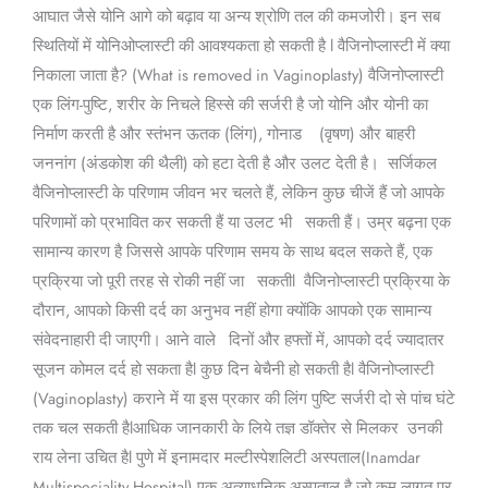
आघात जैसे योनि आगे को बढ़ाव या अन्य श्रोणि तल की कमजोरी। इन सब
स्थितियों में योनिओप्लास्टी की आवश्यकता हो सकती है l वैजिनोप्लास्टी में क्या
निकाला जाता है? (What is removed in Vaginoplasty) वैजिनोप्लास्टी
एक लिंग-पुष्टि, शरीर के निचले हिस्से की सर्जरी है जो योनि और योनी का
निर्माण करती है और स्तंभन ऊतक (लिंग), गोनाड (वृषण) और बाहरी
जननांग (अंडकोश की थैली) को हटा देती है और उलट देती है। सर्जिकल
वैजिनोप्लास्टी के परिणाम जीवन भर चलते हैं, लेकिन कुछ चीजें हैं जो आपके
परिणामों को प्रभावित कर सकती हैं या उलट भी सकती हैं। उम्र बढ़ना एक
सामान्य कारण है जिससे आपके परिणाम समय के साथ बदल सकते हैं, एक
प्रक्रिया जो पूरी तरह से रोकी नहीं जा सकतीl वैजिनोप्लास्टी प्रक्रिया के
दौरान, आपको किसी दर्द का अनुभव नहीं होगा क्योंकि आपको एक सामान्य
संवेदनाहारी दी जाएगी। आने वाले दिनों और हफ्तों में, आपको दर्द ज्यादातर
सूजन कोमल दर्द हो सकता हैl कुछ दिन बेचैनी हो सकती हैl वैजिनोप्लास्टी
(Vaginoplasty) कराने में या इस प्रकार की लिंग पुष्टि सर्जरी दो से पांच घंटे
तक चल सकती हैlआधिक जानकारी के लिये तज्ञ डॉक्तेर से मिलकर उनकी
राय लेना उचित हैl पुणे में इनामदार मल्टीस्पेशलिटी अस्पताल(Inamdar
Multispeciality Hospital) एक अत्याधुनिक अस्पताल है जो कम लागत पर