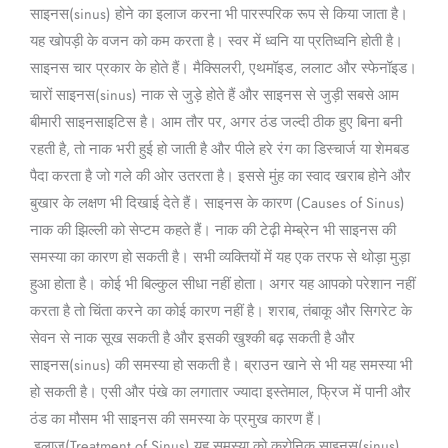
साइनस(sinus) होने का इलाज करना भी पारस्परिक रूप से किया जाता है।
symptoms,
यह खोपड़ी के वजन को कम करता है। स्वर में ध्वनि या प्रतिध्वनि होती है।
causes,
साइनस चार प्रकार के होते हैं। मैक्सिलरी, एथमॉइड, ललाट और स्फेनॉइड।
and
चारों साइनस(sinus) नाक से जुड़े होते हैं और साइनस से जुड़ी सबसे आम
treatment)
बीमारी साइनसाइटिस है। आम तौर पर, अगर ठंड जल्दी ठीक हुए बिना बनी
रहती है, तो नाक भरी हुई हो जाती है और पीले हरे रंग का डिस्चार्ज या शेमबड
पैदा करता है जो गले की ओर उतरता है। इससे मुंह का स्वाद खराब होने और
बुखार के लक्षण भी दिखाई देते हैं। साइनस के कारण (Causes of Sinus)
नाक की झिल्ली को सेप्टम कहते हैं। नाक की टेढ़ी मेम्ब्रेन भी साइनस की
समस्या का कारण हो सकती है। सभी व्यक्तियों में यह एक तरफ से थोड़ा मुड़ा
हुआ होता है। कोई भी बिल्कुल सीधा नहीं होता। अगर यह आपको परेशान नहीं
करता है तो चिंता करने का कोई कारण नहीं है। शराब, तंबाकू और सिगरेट के
सेवन से नाक सूख सकती है और इसकी खुश्की बढ़ सकती है और
साइनस(sinus) की समस्या हो सकती है। ब्राउन खाने से भी यह समस्या भी
हो सकती है। एसी और पंखे का लगातार ज्यादा इस्तेमाल, फ्रिज में पानी और
ठंड का मौसम भी साइनस की समस्या के प्रमुख कारण हैं।
इलाज(Treatment of Sinus) यह समस्या को क्रोनिक साइनस(sinus)