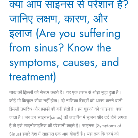
क्या आप साइनस से परेशान हैं?
आप
साइनस
जानिए लक्षण, कारण, और
से
परेशान
इलाज (Are you suffering
हैं?
from sinus? Know the
जानिए
लक्षण,
symptoms, causes, and
कारण,
और
treatment)
इलाज
(Are
नाक की झिल्ली को सेप्टम कहते हैं। यह एक तरफ से थोड़ा मुड़ा हुआ है।
you
कोई भी बिल्कुल सीधा नहीं होता। दो नासिका छिद्रों को अलग करने वाली
suffering
झिल्ली उपास्थि और हड्डी की बनी होती है। इन गुहाओं को ‘साइनस’ कहा
from
जाता है। जब इन साइनस(sinus) की लाइनिंग में सूजन और दर्द होने लगता
sinus?
है तो इसे साइनोसाइटिस की परेशानी कहते हैं। साइनस (Symptoms of
Know
Sinus) हमारे देश में साइनस एक आम बीमारी है। यहां तक ​​कि स्वयं को
the