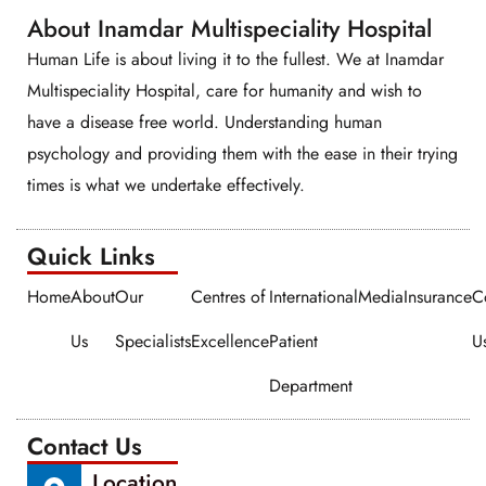
About Inamdar Multispeciality Hospital
Human Life is about living it to the fullest. We at Inamdar
Multispeciality Hospital, care for humanity and wish to
have a disease free world. Understanding human
psychology and providing them with the ease in their trying
times is what we undertake effectively.
Quick Links​​
Home
About
Our
Centres of
International
Media
Insurance
C
Us
Specialists
Excellence
Patient
U
Department
Contact Us
Location