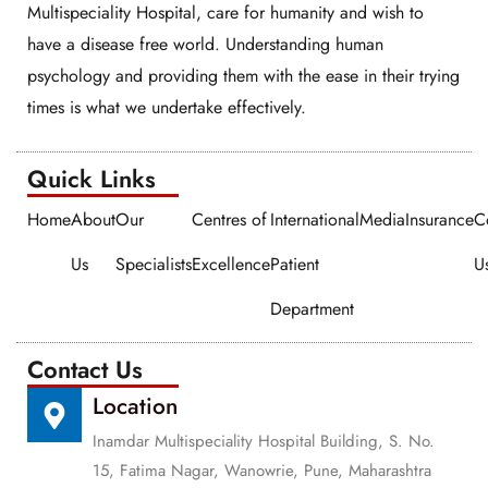
Multispeciality Hospital, care for humanity and wish to
have a disease free world. Understanding human
psychology and providing them with the ease in their trying
times is what we undertake effectively.
Quick Links​​
Home
About
Our
Centres of
International
Media
Insurance
C
Us
Specialists
Excellence
Patient
U
Department
Contact Us
Location
Inamdar Multispeciality Hospital Building, S. No.
15, Fatima Nagar, Wanowrie, Pune, Maharashtra