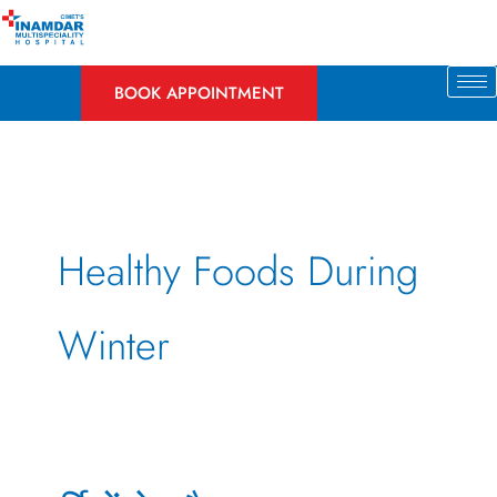
Skip
to
content
BOOK APPOINTMENT
Healthy Foods During
Winter
सर्दियों