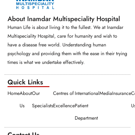
About Inamdar Multispeciality Hospital
Human Life is about living it to the fullest. We at Inamdar
Multispeciality Hospital, care for humanity and wish to
have a disease free world. Understanding human
psychology and providing them with the ease in their trying
times is what we undertake effectively.
Quick Links​​
Home
About
Our
Centres of
International
Media
Insurance
C
Us
Specialists
Excellence
Patient
U
Department
Contact Us