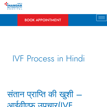
Skip
to
content
BOOK APPOINTMENT
IVF Process in Hindi
संतान
संतान प्राप्ति की खुशी –
प्राप्ति
की
आईवीएफ उपचार(IVF
खुशी