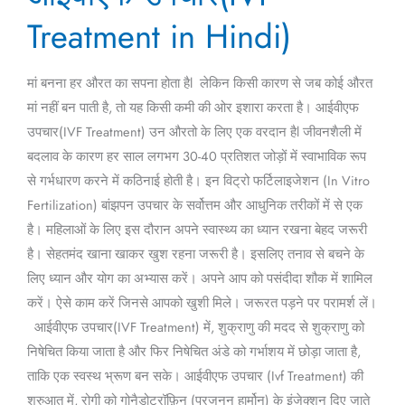
–
Treatment in Hindi)
आईवीएफ
उपचार(IVF
मां बनना हर औरत का सपना होता हैl लेकिन किसी कारण से जब कोई औरत
Treatment
मां नहीं बन पाती है, तो यह किसी कमी की ओर इशारा करता है। आईवीएफ
in
उपचार(IVF Treatment) उन औरतो के लिए एक वरदान हैl जीवनशैली में
Hindi)
बदलाव के कारण हर साल लगभग 30-40 प्रतिशत जोड़ों में स्वाभाविक रूप
से गर्भधारण करने में कठिनाई होती है। इन विट्रो फर्टिलाइजेशन (In Vitro
Fertilization) बांझपन उपचार के सर्वोत्तम और आधुनिक तरीकों में से एक
है। महिलाओं के लिए इस दौरान अपने स्वास्थ्य का ध्यान रखना बेहद जरूरी
है। सेहतमंद खाना खाकर खुश रहना जरूरी है। इसलिए तनाव से बचने के
लिए ध्यान और योग का अभ्यास करें। अपने आप को पसंदीदा शौक में शामिल
करें। ऐसे काम करें जिनसे आपको खुशी मिले। जरूरत पड़ने पर परामर्श लें।
आईवीएफ उपचार(IVF Treatment) में, शुक्राणु की मदद से शुक्राणु को
निषेचित किया जाता है और फिर निषेचित अंडे को गर्भाशय में छोड़ा जाता है,
ताकि एक स्वस्थ भ्रूण बन सके। आईवीएफ उपचार (Ivf Treatment) की
शुरुआत में, रोगी को गोनैडोट्रॉफ़िन (प्रजनन हार्मोन) के इंजेक्शन दिए जाते