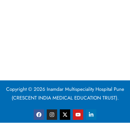
Copyright © 2026 Inamdar Multispeciality Hospital Pune
(CRESCENT INDIA MEDICAL EDUCATION TRUST).
F
I
X
Y
L
a
n
-
o
i
c
s
t
u
n
e
t
w
t
k