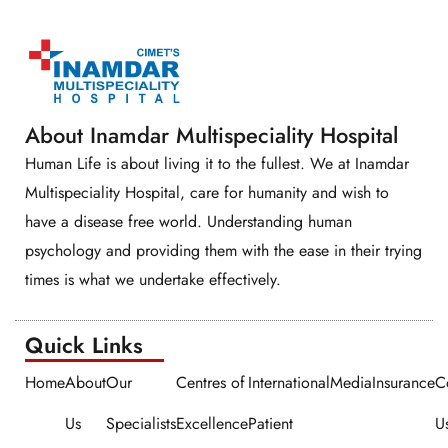
About Inamdar Multispeciality Hospital
Human Life is about living it to the fullest. We at Inamdar
Multispeciality Hospital, care for humanity and wish to
have a disease free world. Understanding human
psychology and providing them with the ease in their trying
times is what we undertake effectively.
Quick Links​​
Home
About
Our
Centres of
International
Media
Insurance
C
Us
Specialists
Excellence
Patient
U