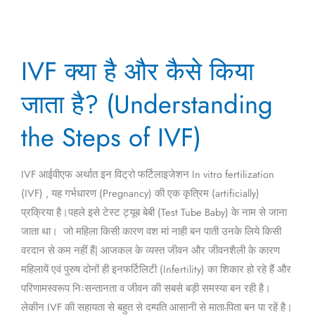
IVF
IVF क्या है और कैसे किया
क्या
है
जाता है? (Understanding
और
कैसे
the Steps of IVF)
किया
जाता
IVF आईवीएफ अर्थात इन विट्रो फर्टिलाइजेशन In vitro fertilization
है?
(IVF) , यह गर्भधारण (Pregnancy) की एक कृत्रिम (artificially)
(Understanding
प्रक्रिया है।पहले इसे टेस्ट ट्यूब बेबी (Test Tube Baby) के नाम से जाना
the
जाता था। जो महिला किसी कारण वश मां नाही बन पाती उनके लिये किसी
Steps
वरदान से कम नहीं हैं| आजकल के व्यस्त जीवन और जीवनशैली के कारण
of
महिलायें एवं पुरुष दोनों ही इनफर्टिलिटी (Infertility) का शिकार हो रहे हैं और
IVF)
परिणामस्वरूप निःसन्तानता व जीवन की सबसे बड़ी समस्या बन रही है।
लेकीन IVF की सहायता से बहुत से दम्पति आसानी से माता-पिता बन पा रहें है।