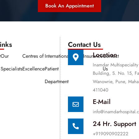
Book An Appointment
nks​​
Contact Us
Location
t
Our
Centres of
International
Media
Insurance
Contact
Inamdar Multispeciality
Specialists
Excellence
Patient
Us
Building, S. No. 15, F
Department
Wanowrie, Pune, Mahar
411040
E-Mail
info@inamdarhospital.
24 Hr. Support
+919090902222