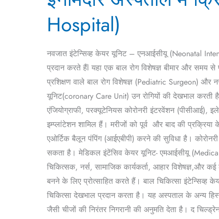
में
Hospital)
क्रिटिकल
केयर
यूनिट
नवजात इंटेन्सिव्ह केयर यूनिट – एनआईसीयू (Neonatal Int
(
प्रदान करते हैंl यहा एक बाल रोग विशेषज्ञ बीमार और समय स
Critical
प्रशिक्षण वाले बाल रोग विशेषज्ञ (Pediatric Surgeon) और 
Care
यूनिट(coronary Care Unit) उन रोगियों की देखभाल करती है जि
Unit
एंजियोग्राफी, परक्यूटेनियस कोरोनरी इंटरवेंशन (पीसीआई), इ
at
इम्प्लांटेशन शामिल हैं। मरीजों को पूर्व और बाद की प्रक्र
Inamdar
एओर्टिक बैलून पंपिंग (आईएबीपी) करने की सुविधा है। कोरोनरी
Hospital)
सकता है। मेडिकल इंटेंसिव केयर यूनिट- एमआईसीयू (Medical 
चिकित्सक, नर्स, सामाजिक कार्यकर्ता, आहार विशेषज्ञ,और कई
बनने के लिए प्रोत्साहित करते हैं। बाल चिकित्सा इंटेन्सिव
चिकित्सा देखभाल प्रदान करता है। यह अस्पताल के अन्य हिस्
जैसी चीजों की निरंतर निगरानी की अनुमति देता है। द चिल्ड्रे