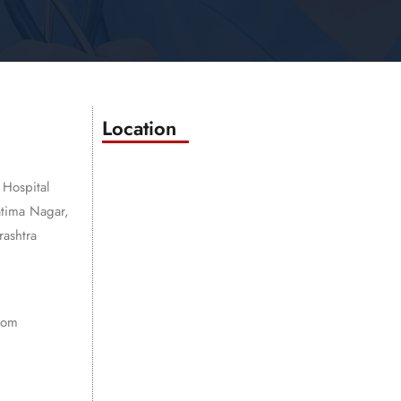
Location
 Hospital
atima Nagar,
ashtra
com