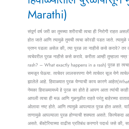
मुक्त
Marathi)
कसे
व्हावे(How
to
संपूर्ण वर्ष जरी का तुमच्या शरीराची त्वचा ही निरोगी राहत
Get
होत जाते आणि त्यामुळे तुमची त्वचा कोरडी पडत जाते. त्यामु
Rid
प्रश्न पडला असेल की, त्या पुरळ ला नाहीसे कसे करावे? तर का
of
त्वचेवरील पुरळ नाहीसे कसे करावे. करीता आम्ही तुम्हाला नम्र
Winter
rash? – What exactly happens in a rash) पुरळ हा त्वचा रो
Acne
समजून घेऊया. त्वचेवर लालसरपणा येणे त्वचेवर सूज येणे त्वचे
in
झालेले आहे. हिवाळ्यात पुरळ येण्याची काय कारणे आहेत(What
Marathi)
नेमका हिवाळ्यामध्ये हे पुरळ का होते हे आपण आता त्यांची काही
आपली त्वचा ही मऊ आणि गुळगुळीत राहते परंतु बाहेरच्या वातावर
ओलावा नष्ट होते. आणि त्यामुळे आपल्याल पुरळ होत असते. या
ताणामुळे आपल्याला पुरळ होण्याची शक्यता असते. कित्येकदा आपल
असते. बॅक्टेरियाच्या वाढीस प्रतिबंध करणारे पदार्थ जसे की, स