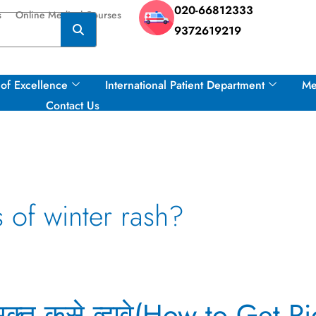
020-66812333
s
Online Medical Courses
9372619219
of Excellence
International Patient Department
Me
Contact Us
 of winter rash?
न मुक्त कसे व्हावे(How to Get