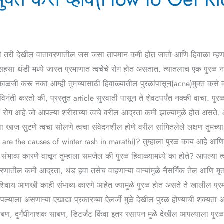
 असली तरी देखील वातावरणातील जस जसा तापमान कमी होत जातो आणि हिवाळा म्हणजे 
ळे सहसा थंडी मध्ये जास्त प्रमाणात त्वचेचे रोग होत असतात. त्यातलाच एक पुरळ
ळजी करू नका आम्ही तुमच्यासाठी हिवाळ्यातील पुरळांपासून(acne)मुक्त कसे व्हा
 विनंती करतो की, प्रस्तुत article सुरवाती पासून ते शेवटपर्यंत नक्की वाचा. प
ग आहे जो आपल्या शरीराच्या त्वचे वरील आद्रता कमी झाल्यामुळे होत असते. आता
ला खाज सुटणे त्वचा सोलणे त्वचा संवेदनशील होणे वरील सांगितलेले लक्षण तुमच्
 are the causes of winter rash in marathi)? तुम्हाला पुरळ काय आहे आणि प
 संभाव्य कारणे वाचून तुम्हाला समजेल की पुरळ हिवाळ्यामध्ये का होते? आपल्या त्
णातील कमी आद्रता, थंड हवा तसेच वाहणाऱ्या वाऱ्यांमुळे नैसर्गिक तेल आणि मृत 
शिवाय आणखी काही संभाव्य कारणे आहेत ज्यामुळे पुरळ होत असते ते खालील प्र
्याला असणाऱ्या एखाद्या प्रकारच्या ऐलर्जी मुळे देखील पुरळ होण्याची शक्यता अस
ाबण, दुर्गंधीनाशक साबण, डिटर्जंट किंवा इतर रसायन मुळे देखील आपल्याला पुरळ ह