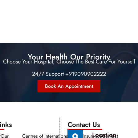
Your Health Our Priority
Choose Your Hospital, Choose The Best Care For Yourself
24/7 Support +919090902222
Book An Appointment
nks​​
Contact Us
Location
t
Our
Centres of
International
Media
Insurance
Contact