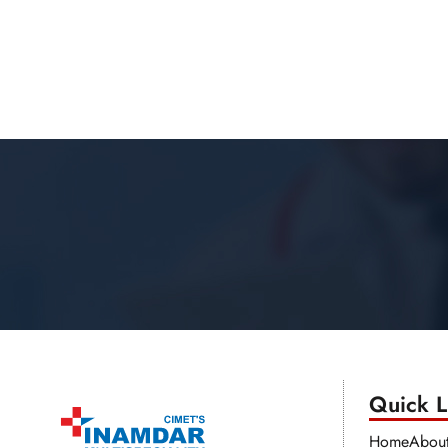
Quick Li
Home
Abou