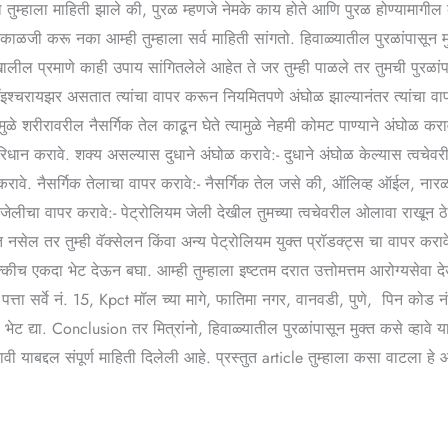
ा तुम्हाला माहिती झाले की, पुरळ म्हणजे नेमके काय होते आणि पुरळ होण्यामाग
ाळजी करू नका आम्ही तुम्हाला सर्व माहिती सांगतो. हिवाळ्यातील पुरळांपासून 
 खालील प्रमाणे काही उपाय सांगितलेले आहेत ते जर तुम्ही पाळले तर तुमची पुरळांप
इश्चरायझर असतात त्यांचा वापर करून नियमितपणे अंघोळ झाल्यानंतर त्यांचा वापर
ुळे शरीरावरील नैसर्गिक तेल काढून घेते त्यामुळे नेहमी कोमट पाण्याने अंघोळ करा
ान करावे. शक्य असल्यास दुधाने अंघोळ करावे:- दुधाने अंघोळ केल्यास त्वचेवरी
छ करावे. नैसर्गिक तेलाचा वापर करावे:- नैसर्गिक तेल जसे की, ऑलिव्ह ऑईल, नारळ
 जेलीचा वापर करावे:- पेट्रोलियम जेली देखील तुमच्या त्वचेवरील ओलावा राखून ठेव
सेल तर तुम्ही वॅक्सेलन किंवा अन्य पेट्रोलियम युक्त प्रॉडक्ट्स चा वापर कराव
च एकदा भेट देऊन बघा. आम्ही तुम्हाला इष्टतम दरात उत्तोमत्तम आरोग्यसेवा द
 पत्ता सर्वे नं. 15, Kpct मॉल च्या मागे, फातिमा नगर, वानवडी, पुणे, पिन को
्या. Conclusion तर मित्रांनो, हिवाळ्यातील पुरळांपासून मुक्त कसे व्हावे या 
ावी याबद्दल संपूर्ण माहिती दिलेली आहे. प्रस्तुत article तुम्हाला कसा वाटल