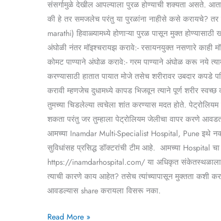
संसर्गामुळे देखील आपल्याला पुरळ होण्याची शक्यता असते. आत
की हे तर समजलेच परंतु या पुरळांना नाहीसे कसे करायचे? तर क
marathi) हिवाळ्यामध्ये होणाऱ्या पुरळ पासून मुक्त होण्यासाठी
अंघोळी नंतर मॉइश्चरायझ करावे:- रसायनयुक्त नसणारे काही मॉ
कोमट पाण्याने अंघोळ करावे:- गरम पाण्याने अंघोळ करू नये त्याम
करण्यासाठी हातात पायात मोजे तसेच शरीरावर उबदार कपडे परिध
करावी म्हणजेच दुधामध्ये कापड भिजवून त्याने पूर्ण शरीर स्वच्
तुमच्या चिडलेल्या त्वचेला शांत करण्यास मदत होते. पेट्रोलियम
शकता परंतु जर तुम्हाला पेट्रोलियम जेलीचा वापर करणे आवडत न
आमच्या Inamdar Multi-Specialist Hospital, Pune इथे नक्की
सुविधांसह प्रसिद्ध डॉक्टरांची टीम आहे. आमच्या Hospital चा
https://inamdarhospital.com/ या अधिकृत संकेतस्थळाला भेट द
त्याची कारणे काय आहेत? तसेच त्यांच्यापासून मुक्तता कशी कर
आवडल्यास share करायला विसरू नका.
Read More »