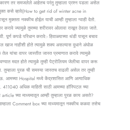
ील कारण तर समजलेले आहेतच परंतु तुम्हाला प्रश्न पडला असेल
मुक्त कसे व्हावे(How to get rid of winter acne in
ासून मुक्तता नक्कीच होईल याची आम्ही तुम्हाला ग्वाही देतो.
 करावे ज्यामुळे तुमच्या शरीरावर ओलावा राखून ठेवला जाते.
वी. पूर्ण कपडे परिधान करावे:- हिवाळ्याच्या थंडी पासून बचाव
ल खाज नाहीशी होते त्यामुळे शक्य असल्यास दुधाने अंघोळ
 तेल यांचा वापर जास्तीत जास्त प्रमाणात करावे त्यामुळे
ण्यात मदत होते त्यामुळे तुम्ही पेट्रोलियम जेलीचा वापर करू
े. तुम्हाला पुरळ ची समस्या जास्तच वाढली असेल तर तुम्ही
ेऊ. आमच्या Hospital मध्ये केंद्रशासित आणि अत्याधिक
ड नं. 411040 अधिक माहिती साठी आमच्या हॉस्पिटल च्या
article च्या माध्यमातून आम्ही तुम्हाला पुरळ काय असते?
ा हे आम्हाला Comment box च्या माध्यमातून नक्कीच कळवा तसेच