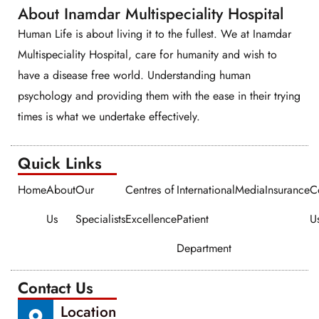
About Inamdar Multispeciality Hospital
Human Life is about living it to the fullest. We at Inamdar
Multispeciality Hospital, care for humanity and wish to
have a disease free world. Understanding human
psychology and providing them with the ease in their trying
times is what we undertake effectively.
Quick Links​​
Home
About
Our
Centres of
International
Media
Insurance
C
Us
Specialists
Excellence
Patient
U
Department
Contact Us
Location