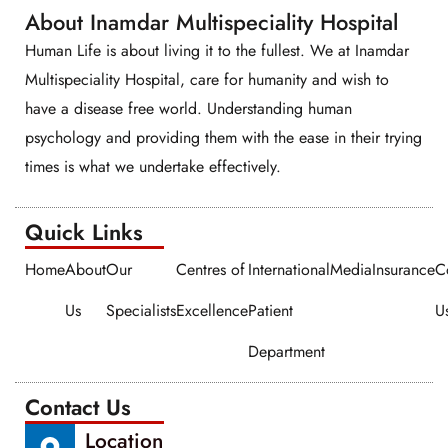
About Inamdar Multispeciality Hospital
Human Life is about living it to the fullest. We at Inamdar
Multispeciality Hospital, care for humanity and wish to
have a disease free world. Understanding human
psychology and providing them with the ease in their trying
times is what we undertake effectively.
Quick Links​​
Home
About
Our
Centres of
International
Media
Insurance
C
Us
Specialists
Excellence
Patient
U
Department
Contact Us
Location