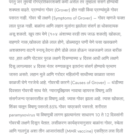
परंतु जर तुमची रोगप्रतिकारशक्ती कमी असेल तर तुम्हाला संसर्ग होण्याची
शक्यता वाढते. प्राण्यांना गोवर (Grover) होत नाही किंवा प्राण्यांमुळे गोवर
पसरत नाही. गोवर ची लक्षणे (Symptoms of Grover) – गोवर म्हणजे फक्त
लाल पुरळ नाही. बाळांना आणि लहान मुलांना झालेला संसर्ग हा धोकादायक
असू शकतो. खूप ताप येणे (१०४ अंशाच्या वरही ताप जाऊ शकतो) खोकला,
वाहणारे नाक,खोकला डोळे लाल होणे, डोळ्यातून पाणी येणे घसा खवखवणे
अशक्तपणा वाटणे स्नायू वेदना होणे डोळे लाल होऊन जळजळणे लाल बारीक
पाठ ,हात आणि पोटावर पुरळ लक्षणे दिसण्याच्या ४ दिवस आधी आणि लक्षणे
दिसू लागल्यावर ४ दिवस नंतर रुग्णाकडून इतरांना संसर्ग होण्याचे प्रमाण
जास्त असते. लहान मुले आणि गरोदर महिलांनी साथीच्या काळात जास्त
काळजी घेणे गरजेचे आहे. गोवरची कारणे (Causes of Grover) – थंडीच्या
दिवसात गोवरची साथ येते. प्यारायूक्झियम नावाचा व्हायरस विषाणू अति
संसर्गजन्य प्रकारातील हा विषाणू आहे. ज्यास गोवर झाला आहे. त्यास खोकला,
शिंका यातून विषाणू पसरतो.85% गोवर याप्रकारे पसरतो. शरीरात
paramyxovirus या विषाणूची लागण झाल्यानंतर साधारण 10 ते 12 दिवसांनी
गोवरची लक्षणे दिसून येतात. लसीकरण कार्यक्रमानुसार बाळांना गोवर, रुबेला
आणि गालगुंड अशा तीन आजारांसाठी (MMR vaccine) एकत्रित लस दिली