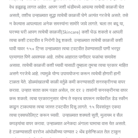
Skin
वेध हळूहळू लागत आहेत. आपण जशी थंडीमध्ये आपल्या त्वचेची काळजी घेत
in
असतो, तशीच उन्हाळ्यात सुद्धा त्वचेची काळजी घेणे अत्यंत गरजेचे असते. तसे
Summer
न केल्यास आपल्याला अनेक समस्यांना सामोरे जावे लागते. चला तर बघू या,
in
घरच्या घरी आपण त्वचेची काळजी(Skincare) कशी घेऊ शकतो व आपली
Marathi)?
त्वचा कशी टवटवीत व निरोगी ठेवू शकतो. उन्हाळ्यात त्वचेची काळजी कशी
घावी यावर १५+ टिप्स उन्हाळ्यात त्वचा टवटवीत ठेवण्यासाठी पाणी भरपूर
प्रमाणात पिणे आवश्यक आहे. तसेच आहारात पाणीदार फळांचा समावेश
असावा. त्वचेची काळजी कशी घ्यावी यासाठी तुम्हाला तुमचा त्वचा प्रकार माहित
असणे गरजेचे आहे. त्यामुळे योग्य उपाययोजना करून त्वचेची होणारी हानी
टाळता येते. डोळ्यांखालची काळी वर्तुळे कमी करण्यासाठी सनस्क्रीनचा वापर
करावा. उन्हात सतत काम पडत असेल, तर दर २ तासांनी सनस्क्रीनचा वापर
करू शकतो. त्वचा प्रकारानुसार योग्य ते स्क्रब वापरून त्वचेवरील डेड स्कीन
काढून टाकल्यास त्वचा जास्त टवटवीत दिसू लागते. १५ दिवसांतून एकदा
त्वचा एक्सफोलिएट करून घ्यावी. उन्हाळ्यात शक्यतो सुती, मुलायम व सैल
कपड्यांचा वापर करावा. उन्हाळ्यात अनेकदा अंगाला घामाचा वास येत असतो.
हे टाळण्यासाठी दररोज आंघोळीच्या पाण्यात २ थेंब इसेन्शिअल तेल टाकून