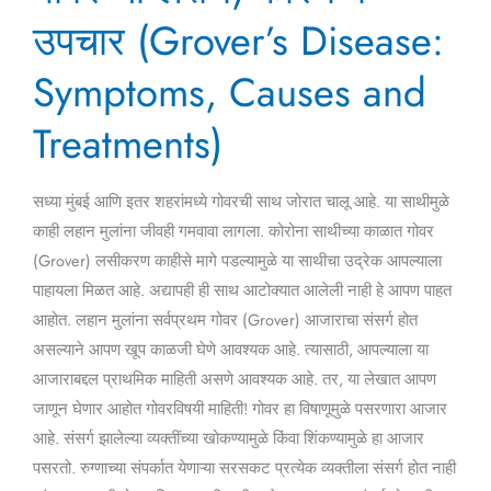
लक्षणे,
उपचार (Grover’s Disease:
कारणे
व
Symptoms, Causes and
उपचार
Treatments)
(Grover’s
Disease:
Symptoms,
सध्या मुंबई आणि इतर शहरांमध्ये गोवरची साथ जोरात चालू आहे. या साथीमुळे
Causes
काही लहान मुलांना जीवही गमवावा लागला. कोरोना साथीच्या काळात गोवर
and
(Grover) लसीकरण काहीसे मागे पडल्यामुळे या साथीचा उद्रेक आपल्याला
Treatments)
पाहायला मिळत आहे. अद्यापही ही साथ आटोक्यात आलेली नाही हे आपण पाहत
आहोत. लहान मुलांना सर्वप्रथम गोवर (Grover) आजाराचा संसर्ग होत
असल्याने आपण खूप काळजी घेणे आवश्यक आहे. त्यासाठी, आपल्याला या
आजाराबद्दल प्राथमिक माहिती असणे आवश्यक आहे. तर, या लेखात आपण
जाणून घेणार आहोत गोवरविषयी माहिती! गोवर हा विषाणूमुळे पसरणारा आजार
आहे. संसर्ग झालेल्या व्यक्तींच्या खोकण्यामुळे किंवा शिंकण्यामुळे हा आजार
पसरतो. रुग्णाच्या संपर्कात येणाऱ्या सरसकट प्रत्येक व्यक्तीला संसर्ग होत नाही