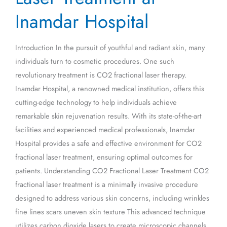
Fractional
Inamdar Hospital
Laser
Treatment
at
Introduction In the pursuit of youthful and radiant skin, many
Inamdar
individuals turn to cosmetic procedures. One such
Hospital
revolutionary treatment is CO2 fractional laser therapy.
Inamdar Hospital, a renowned medical institution, offers this
cutting-edge technology to help individuals achieve
remarkable skin rejuvenation results. With its state-of-the-art
facilities and experienced medical professionals, Inamdar
Hospital provides a safe and effective environment for CO2
fractional laser treatment, ensuring optimal outcomes for
patients. Understanding CO2 Fractional Laser Treatment CO2
fractional laser treatment is a minimally invasive procedure
designed to address various skin concerns, including wrinkles
fine lines scars uneven skin texture This advanced technique
utilizes carbon dioxide lasers to create microscopic channels