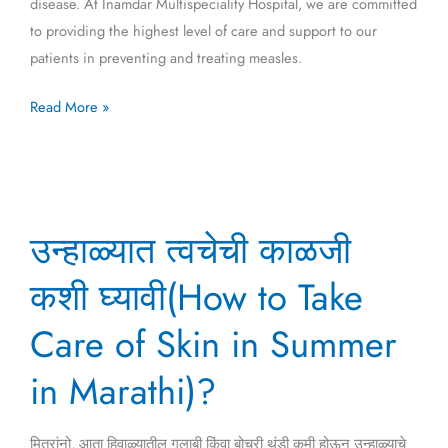
disease. At Inamdar Multispeciality Hospital, we are committed
to providing the highest level of care and support to our
patients in preventing and treating measles.
Read More »
उन्हाळ्यात
उन्हाळ्यात त्वचेची काळजी
त्वचेची
काळजी
कशी घ्यावी(How to Take
कशी
घ्यावी(How
Care of Skin in Summer
to
in Marathi)?
Take
Care
of
मित्रांनो, आता हिवाळ्यातील गुलाबी किंवा बोचरी थंडी कमी होऊन उन्हाळ्याचे