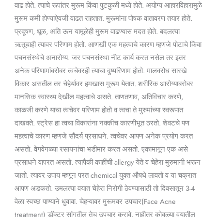
वाढ होते. त्याचे रूपांतर मुरूम किंवा पुटकुळी मध्ये होते. अयोग्य आहारविहारामुळे
मुरूम कमी होण्याऐवजी वाढत राहतात. मुरूमांना पोषक वातावरण तयार होते.
प्रदूषण, धूळ, अति ऊन यामूळेही मुरूम वाढण्यास मदत होते. बदलत्या
ऋतूचाही त्यावर परिणाम होतो. आणखी एक महत्वाचे कारण म्हणजे पोटाचे किंवा
पचनसंस्थेचे अनारोग्य. जर पचनसंस्था नीट कार्य करत नसेल तर इतर
अनेक परिणामांबरोबर त्वचेवरही त्याचा दुष्परिणाम होतो. मालवरोध सारखे
विकार असतील तर चेहेर्यावर हमखास मुरूम येतात. शरीरिक आरोग्याबरोबर
मानसिक स्वास्थ्य देखील महत्वाचे असते. ताणतणाव, अतिविचार करणे,
काळजी करणे याचा त्वचेवर परिणाम होतो व त्वचा ते मुरुमांच्या स्वरूपात
दाखवते. स्ट्रेस हा त्वचा विकारांना नक्कीच कारणीभूत ठरतो. शेवटचे पण
महत्वाचे कारण म्हणजे सौंदर्य प्रसाधने. त्वचेवर आपण अनेक प्रयोग करत
असतो. वेगवेगळ्या रसायनांचा भडीमार करत असतो. एकामागून एक असे
प्रसाधने वापरत असतो. त्यापैकी काहींची allergy येते व चेहेरा मुरुमानी भरून
जातो. त्यावर उपाय म्हणून परत chemical युक्त औषधे लावतो व या चक्रात
आपण अडकतो. उमलत्या वयात चेहेरा निरोगी ठेवण्यासाठी तो दिवसातून 3-4
वेळा स्वच्छ पाण्याने धुवावा. चेहऱ्यावर मुरूमवर उपचार(Face Acne
treatment) डॉक्टर सांगतील तेच उपचार करावे. नाहीतर कोवळ्या वयातील