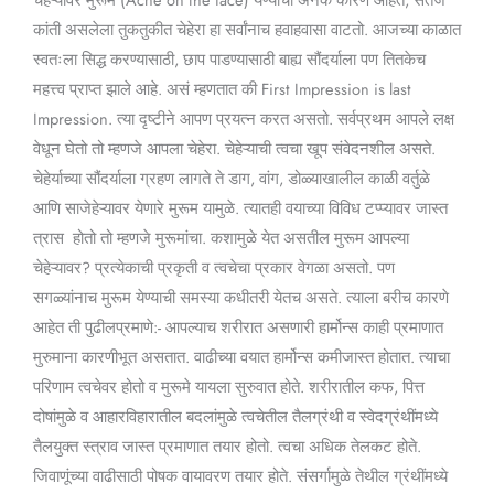
appear
कांती असलेला तुकतुकीत चेहेरा हा सर्वांनाच हवाहवासा वाटतो. आजच्या काळात
on
स्वतःला सिद्ध करण्यासाठी, छाप पाडण्यासाठी बाह्य सौंदर्याला पण तितकेच
the
महत्त्व प्राप्त झाले आहे. असं म्हणतात की First Impression is last
face
Impression. त्या दृष्टीने आपण प्रयत्न करत असतो. सर्वप्रथम आपले लक्ष
in
वेधून घेतो तो म्हणजे आपला चेहेरा. चेहेऱ्याची त्वचा खूप संवेदनशील असते.
Marathi)
चेहेर्याच्या सौंदर्याला ग्रहण लागते ते डाग, वांग, डोळ्याखालील काळी वर्तुळे
आणि साजेहेऱ्यावर येणारे मुरूम यामुळे. त्यातही वयाच्या विविध टप्प्यावर जास्त
त्रास होतो तो म्हणजे मुरूमांचा. कशामुळे येत असतील मुरूम आपल्या
चेहेऱ्यावर? प्रत्येकाची प्रकृती व त्वचेचा प्रकार वेगळा असतो. पण
सगळ्यांनाच मुरूम येण्याची समस्या कधीतरी येतच असते. त्याला बरीच कारणे
आहेत ती पुढीलप्रमाणे:- आपल्याच शरीरात असणारी हार्मोन्स काही प्रमाणात
मुरुमाना कारणीभूत असतात. वाढीच्या वयात हार्मोन्स कमीजास्त होतात. त्याचा
परिणाम त्वचेवर होतो व मुरूमे यायला सुरुवात होते. शरीरातील कफ, पित्त
दोषांमुळे व आहारविहारातील बदलांमुळे त्वचेतील तैलग्रंथी व स्वेदग्रंथींमध्ये
तैलयुक्त स्त्राव जास्त प्रमाणात तयार होतो. त्वचा अधिक तेलकट होते.
जिवाणूंच्या वाढीसाठी पोषक वायावरण तयार होते. संसर्गामुळे तेथील ग्रंथींमध्ये