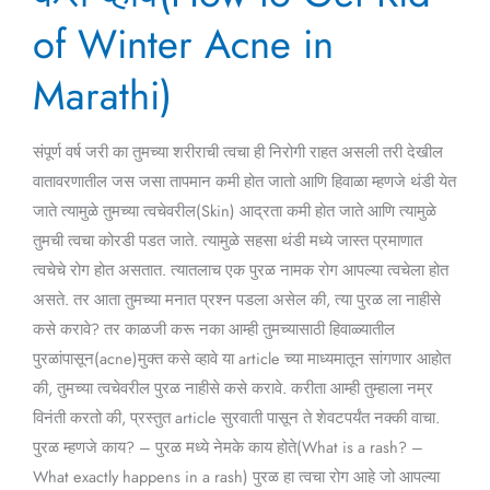
व्हावे(How
of Winter Acne in
to
Marathi)
Get
Rid
of
संपूर्ण वर्ष जरी का तुमच्या शरीराची त्वचा ही निरोगी राहत असली तरी देखील
Winter
वातावरणातील जस जसा तापमान कमी होत जातो आणि हिवाळा म्हणजे थंडी येत
Acne
जाते त्यामुळे तुमच्या त्वचेवरील(Skin) आद्रता कमी होत जाते आणि त्यामुळे
in
तुमची त्वचा कोरडी पडत जाते. त्यामुळे सहसा थंडी मध्ये जास्त प्रमाणात
Marathi)
त्वचेचे रोग होत असतात. त्यातलाच एक पुरळ नामक रोग आपल्या त्वचेला होत
असते. तर आता तुमच्या मनात प्रश्न पडला असेल की, त्या पुरळ ला नाहीसे
कसे करावे? तर काळजी करू नका आम्ही तुमच्यासाठी हिवाळ्यातील
पुरळांपासून(acne)मुक्त कसे व्हावे या article च्या माध्यमातून सांगणार आहोत
की, तुमच्या त्वचेवरील पुरळ नाहीसे कसे करावे. करीता आम्ही तुम्हाला नम्र
विनंती करतो की, प्रस्तुत article सुरवाती पासून ते शेवटपर्यंत नक्की वाचा.
पुरळ म्हणजे काय? – पुरळ मध्ये नेमके काय होते(What is a rash? –
What exactly happens in a rash) पुरळ हा त्वचा रोग आहे जो आपल्या