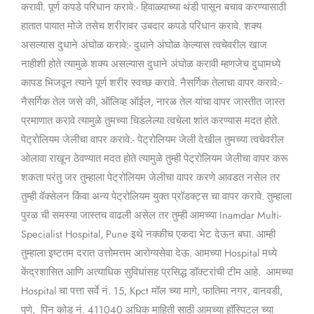
करावी. पूर्ण कपडे परिधान करावे:- हिवाळ्याच्या थंडी पासून बचाव करण्यासाठी
हातात पायात मोजे तसेच शरीरावर उबदार कपडे परिधान करावे. शक्य
असल्यास दुधाने अंघोळ करावे:- दुधाने अंघोळ केल्यास त्वचेवरील खाज
नाहीशी होते त्यामुळे शक्य असल्यास दुधाने अंघोळ करावी म्हणजेच दुधामध्ये
कापड भिजवून त्याने पूर्ण शरीर स्वच्छ करावे. नैसर्गिक तेलाचा वापर करावे:-
नैसर्गिक तेल जसे की, ऑलिव्ह ऑईल, नारळ तेल यांचा वापर जास्तीत जास्त
प्रमाणात करावे त्यामुळे तुमच्या चिडलेल्या त्वचेला शांत करण्यास मदत होते.
पेट्रोलियम जेलीचा वापर करावे:- पेट्रोलियम जेली देखील तुमच्या त्वचेवरील
ओलावा राखून ठेवण्यात मदत होते त्यामुळे तुम्ही पेट्रोलियम जेलीचा वापर करू
शकता परंतु जर तुम्हाला पेट्रोलियम जेलीचा वापर करणे आवडत नसेल तर
तुम्ही वॅक्सेलन किंवा अन्य पेट्रोलियम युक्त प्रॉडक्ट्स चा वापर करावे. तुम्हाला
पुरळ ची समस्या जास्तच वाढली असेल तर तुम्ही आमच्या Inamdar Multi-
Specialist Hospital, Pune इथे नक्कीच एकदा भेट देऊन बघा. आम्ही
तुम्हाला इष्टतम दरात उत्तोमत्तम आरोग्यसेवा देऊ. आमच्या Hospital मध्ये
केंद्रशासित आणि अत्याधिक सुविधांसह प्रसिद्ध डॉक्टरांची टीम आहे. आमच्या
Hospital चा पत्ता सर्वे नं. 15, Kpct मॉल च्या मागे, फातिमा नगर, वानवडी,
पुणे, पिन कोड नं. 411040 अधिक माहिती साठी आमच्या हॉस्पिटल च्या