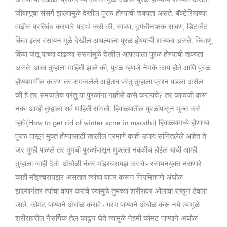
जीवाणूंचा संसर्ग झाल्यामुळे देखील पुरळ होण्याची शक्यता असते. बॅक्टेरियाच्या
वाढीस प्रतिबंध करणारे पदार्थ जसे की, साबण, दुर्गंधीनाशक साबण, डिटर्जंट
किंवा इतर रसायन मुळे देखील आपल्याला पुरळ होण्याची शक्यता असते. जिवाणू
किंवा जंतू यांच्या वाढत्या संसर्गामुळे देखील आपल्याला पुरळ होण्याची शक्यता
असते. आता तुम्हाला माहिती झाले की, पुरळ म्हणजे नेमके काय होते आणि पुरळ
होण्यामागील कारण तर समजलेले आहेतच परंतु तुम्हाला प्रश्न पडला असेल
की हे तर समजलेच परंतु या पुरळांना नाहीसे कसे करायचे? तर काळजी करू
नका आम्ही तुम्हाला सर्व माहिती सांगतो. हिवाळ्यातील पुरळांपासून मुक्त कसे
व्हावे(How to get rid of winter acne in marathi) हिवाळ्यामध्ये होणाऱ्या
पुरळ पासून मुक्त होण्यासाठी खालील प्रमाणे काही उपाय सांगितलेले आहेत ते
जर तुम्ही पाळले तर तुमची पुरळांपासून मुक्तता नक्कीच होईल याची आम्ही
तुम्हाला ग्वाही देतो. अंघोळी नंतर मॉइश्चरायझ करावे:- रसायनयुक्त नसणारे
काही मॉइश्चरायझर असतात त्यांचा वापर करून नियमितपणे अंघोळ
झाल्यानंतर त्यांचा वापर करावे ज्यामुळे तुमच्या शरीरावर ओलावा राखून ठेवला
जाते. कोमट पाण्याने अंघोळ करावे:- गरम पाण्याने अंघोळ करू नये त्यामुळे
शरीरावरील नैसर्गिक तेल काढून घेते त्यामुळे नेहमी कोमट पाण्याने अंघोळ