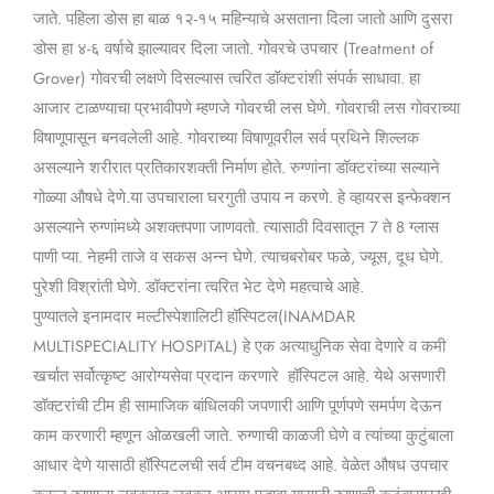
जाते. पहिला डोस हा बाळ १२-१५ महिन्याचे असताना दिला जातो आणि दुसरा
डोस हा ४-६ वर्षाचे झाल्यावर दिला जातो. गोवरचे उपचार (Treatment of
Grover) गोवरची लक्षणे दिसल्यास त्वरित डॉक्टरांशी संपर्क साधावा. हा
आजार टाळण्याचा प्रभावीपणे म्हणजे गोवरची लस घेणे. गोवराची लस गोवराच्या
विषाणूपासून बनवलेली आहे. गोवराच्या विषाणूवरील सर्व प्रथिने शिल्लक
असल्याने शरीरात प्रतिकारशक्ती निर्माण होते. रुग्णांना डॉक्टरांच्या सल्याने
गोळ्या औषधे देणे.या उपचाराला घरगुती उपाय न करणे. हे व्हायरस इन्फेक्शन
असल्याने रुग्णांमध्ये अशक्तपणा जाणवतो. त्यासाठी दिवसातून 7 ते 8 ग्लास
पाणी प्या. नेहमी ताजे व सकस अन्न घेणे. त्याचबरोबर फळे, ज्यूस, दूध घेणे.
पुरेशी विश्रांती घेणे. डॉक्टरांना त्वरित भेट देणे महत्वाचे आहे.
पुण्यातले इनामदार मल्टीस्पेशालिटी हॉस्पिटल(INAMDAR
MULTISPECIALITY HOSPITAL) हे एक अत्याधुनिक सेवा देणारे व कमी
खर्चात सर्वोत्कृष्ट आरोग्यसेवा प्रदान करणारे हॉस्पिटल आहे. येथे असणारी
डॉक्टरांची टीम ही सामाजिक बांधिलकी जपणारी आणि पूर्णपणे समर्पण देऊन
काम करणारी म्हणून ओळखली जाते. रुग्णाची काळजी घेणे व त्यांच्या कुटुंबाला
आधार देणे यासाठी हॉस्पिटलची सर्व टीम वचनबध्द आहे. वेळेत औषध उपचार