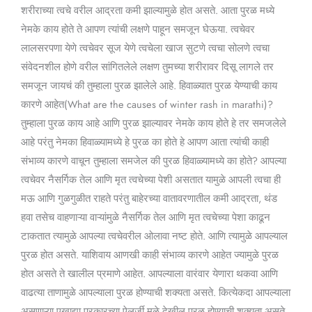
शरीराच्या त्वचे वरील आद्रता कमी झाल्यामुळे होत असते. आता पुरळ मध्ये
नेमके काय होते ते आपण त्यांची लक्षणे पाहून समजून घेऊया. त्वचेवर
लालसरपणा येणे त्वचेवर सूज येणे त्वचेला खाज सुटणे त्वचा सोलणे त्वचा
संवेदनशील होणे वरील सांगितलेले लक्षण तुमच्या शरीरावर दिसू लागले तर
समजून जायचं की तुम्हाला पुरळ झालेले आहे. हिवाळ्यात पुरळ येण्याची काय
कारणे आहेत(What are the causes of winter rash in marathi)?
तुम्हाला पुरळ काय आहे आणि पुरळ झाल्यावर नेमके काय होते हे तर समजलेले
आहे परंतु नेमका हिवाळ्यामध्ये हे पुरळ का होते हे आपण आता त्यांची काही
संभाव्य कारणे वाचून तुम्हाला समजेल की पुरळ हिवाळ्यामध्ये का होते? आपल्या
त्वचेवर नैसर्गिक तेल आणि मृत त्वचेच्या पेशी असतात यामुळे आपली त्वचा ही
मऊ आणि गुळगुळीत राहते परंतु बाहेरच्या वातावरणातील कमी आद्रता, थंड
हवा तसेच वाहणाऱ्या वाऱ्यांमुळे नैसर्गिक तेल आणि मृत त्वचेच्या पेशा काढून
टाकतात त्यामुळे आपल्या त्वचेवरील ओलावा नष्ट होते. आणि त्यामुळे आपल्याल
पुरळ होत असते. याशिवाय आणखी काही संभाव्य कारणे आहेत ज्यामुळे पुरळ
होत असते ते खालील प्रमाणे आहेत. आपल्याला वारंवार येणारा थकवा आणि
वाढत्या ताणामुळे आपल्याला पुरळ होण्याची शक्यता असते. कित्येकदा आपल्याला
असणाऱ्या एखाद्या प्रकारच्या ऐलर्जी मुळे देखील पुरळ होण्याची शक्यता असते.