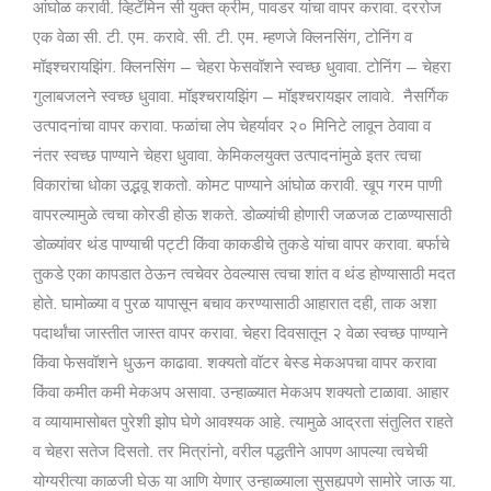
आंघोळ करावी. व्हिटॅमिन सी युक्त क्रीम, पावडर यांचा वापर करावा. दररोज
एक वेळा सी. टी. एम. करावे. सी. टी. एम. म्हणजे क्लिनसिंग, टोनिंग व
मॉइश्चरायझिंग. क्लिनसिंग – चेहरा फेसवॉशने स्वच्छ धुवावा. टोनिंग – चेहरा
गुलाबजलने स्वच्छ धुवावा. मॉइश्चरायझिंग – मॉइश्चरायझर लावावे. नैसर्गिक
उत्पादनांचा वापर करावा. फळांचा लेप चेहर्यावर २० मिनिटे लावून ठेवावा व
नंतर स्वच्छ पाण्याने चेहरा धुवावा. केमिकलयुक्त उत्पादनांमुळे इतर त्वचा
विकारांचा धोका उद्भवू शकतो. कोमट पाण्याने आंघोळ करावी. खूप गरम पाणी
वापरल्यामुळे त्वचा कोरडी होऊ शकते. डोळ्यांची होणारी जळजळ टाळण्यासाठी
डोळ्यांवर थंड पाण्याची पट्टी किंवा काकडीचे तुकडे यांचा वापर करावा. बर्फाचे
तुकडे एका कापडात ठेऊन त्वचेवर ठेवल्यास त्वचा शांत व थंड होण्यासाठी मदत
होते. घामोळ्या व पुरळ यापासून बचाव करण्यासाठी आहारात दही, ताक अशा
पदार्थांचा जास्तीत जास्त वापर करावा. चेहरा दिवसातून २ वेळा स्वच्छ पाण्याने
किंवा फेसवॉशने धुऊन काढावा. शक्यतो वॉटर बेस्ड मेकअपचा वापर करावा
किंवा कमीत कमी मेकअप असावा. उन्हाळ्यात मेकअप शक्यतो टाळावा. आहार
व व्यायामासोबत पुरेशी झोप घेणे आवश्यक आहे. त्यामुळे आद्रता संतुलित राहते
व चेहरा सतेज दिसतो. तर मित्रांनो, वरील पद्धतीने आपण आपल्या त्वचेची
योग्यरीत्या काळजी घेऊ या आणि येणार् उन्हाळ्याला सुसह्यपणे सामोरे जाऊ या.