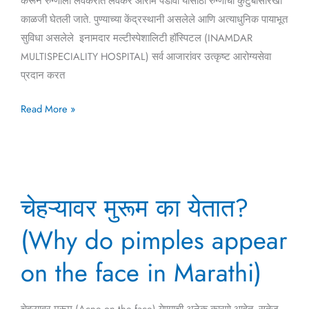
करून रुग्णाला लवकरात लवकर आराम पडावा यासाठी रुग्णाची कुटुंबासारखी
काळजी घेतली जाते. पुण्याच्या केंद्रस्थानी असलेले आणि अत्याधुनिक पायाभूत
सुविधा असलेले इनामदार मल्टीस्पेशालिटी हॉस्पिटल (INAMDAR
MULTISPECIALITY HOSPITAL) सर्व आजारांवर उत्कृष्ट आरोग्यसेवा
प्रदान करत
Read More »
चेहऱ्यावर
चेहऱ्यावर मुरूम का येतात?
मुरूम
का
(Why do pimples appear
येतात?
(Why
on the face in Marathi)
do
pimples
चेहऱ्यावर मुरूम (Acne on the face) येण्याची अनेक कारणे आहेत, सतेज