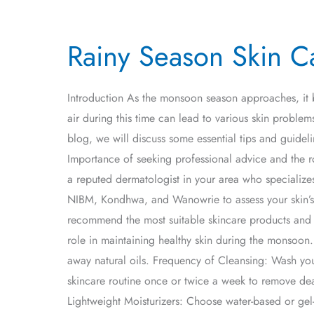
Rainy
Rainy Season Skin C
Season
Skin
Care:
Introduction As the monsoon season approaches, it br
Protect
air during this time can lead to various skin proble
Your
blog, we will discuss some essential tips and guidel
Skin
Importance of seeking professional advice and the 
from
a reputed dermatologist in your area who specializes
Monsoon
NIBM, Kondhwa, and Wanowrie to assess your skin’s 
Ravages
recommend the most suitable skincare products and t
role in maintaining healthy skin during the monsoon.
away natural oils. Frequency of Cleansing: Wash you
skincare routine once or twice a week to remove dea
Lightweight Moisturizers: Choose water-based or gel-