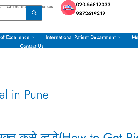
020-66812333
s
Online Medical Courses
9372619219
of Excellence
International Patient Department
Me
Contact Us
al in Pune
न मुक्त कसे व्हावे(How to Get