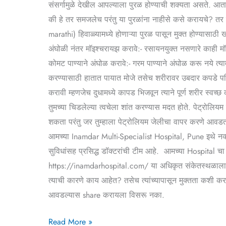
संसर्गामुळे देखील आपल्याला पुरळ होण्याची शक्यता असते. आत
की हे तर समजलेच परंतु या पुरळांना नाहीसे कसे करायचे? तर क
marathi) हिवाळ्यामध्ये होणाऱ्या पुरळ पासून मुक्त होण्यासाठी
अंघोळी नंतर मॉइश्चरायझ करावे:- रसायनयुक्त नसणारे काही मॉ
कोमट पाण्याने अंघोळ करावे:- गरम पाण्याने अंघोळ करू नये त्याम
करण्यासाठी हातात पायात मोजे तसेच शरीरावर उबदार कपडे परिध
करावी म्हणजेच दुधामध्ये कापड भिजवून त्याने पूर्ण शरीर स्वच्
तुमच्या चिडलेल्या त्वचेला शांत करण्यास मदत होते. पेट्रोलियम
शकता परंतु जर तुम्हाला पेट्रोलियम जेलीचा वापर करणे आवडत न
आमच्या Inamdar Multi-Specialist Hospital, Pune इथे नक्की
सुविधांसह प्रसिद्ध डॉक्टरांची टीम आहे. आमच्या Hospital चा
https://inamdarhospital.com/ या अधिकृत संकेतस्थळाला भेट द
त्याची कारणे काय आहेत? तसेच त्यांच्यापासून मुक्तता कशी कर
आवडल्यास share करायला विसरू नका.
Read More »