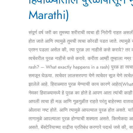
मुक्त
Marathi)
कसे
व्हावे(How
to
संपूर्ण वर्ष जरी का तुमच्या शरीराची त्वचा ही निरोगी राहत
Get
होत जाते आणि त्यामुळे तुमची त्वचा कोरडी पडत जाते. त्यामु
Rid
प्रश्न पडला असेल की, त्या पुरळ ला नाहीसे कसे करावे? तर का
of
त्वचेवरील पुरळ नाहीसे कसे करावे. करीता आम्ही तुम्हाला नम्र
Winter
rash? – What exactly happens in a rash) पुरळ हा त्वचा रो
Acne
समजून घेऊया. त्वचेवर लालसरपणा येणे त्वचेवर सूज येणे त्वचे
in
झालेले आहे. हिवाळ्यात पुरळ येण्याची काय कारणे आहेत(What
Marathi)
नेमका हिवाळ्यामध्ये हे पुरळ का होते हे आपण आता त्यांची काही
आपली त्वचा ही मऊ आणि गुळगुळीत राहते परंतु बाहेरच्या वातावर
ओलावा नष्ट होते. आणि त्यामुळे आपल्याल पुरळ होत असते. या
ताणामुळे आपल्याला पुरळ होण्याची शक्यता असते. कित्येकदा आपल
असते. बॅक्टेरियाच्या वाढीस प्रतिबंध करणारे पदार्थ जसे की, स