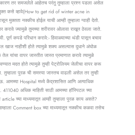
ील कारण तर समजलेले आहेतच परंतु तुम्हाला प्रश्न पडला असेल
मुक्त कसे व्हावे(How to get rid of winter acne in
ासून मुक्तता नक्कीच होईल याची आम्ही तुम्हाला ग्वाही देतो.
 करावे ज्यामुळे तुमच्या शरीरावर ओलावा राखून ठेवला जाते.
वी. पूर्ण कपडे परिधान करावे:- हिवाळ्याच्या थंडी पासून बचाव
ल खाज नाहीशी होते त्यामुळे शक्य असल्यास दुधाने अंघोळ
 तेल यांचा वापर जास्तीत जास्त प्रमाणात करावे त्यामुळे
ण्यात मदत होते त्यामुळे तुम्ही पेट्रोलियम जेलीचा वापर करू
े. तुम्हाला पुरळ ची समस्या जास्तच वाढली असेल तर तुम्ही
ेऊ. आमच्या Hospital मध्ये केंद्रशासित आणि अत्याधिक
ड नं. 411040 अधिक माहिती साठी आमच्या हॉस्पिटल च्या
article च्या माध्यमातून आम्ही तुम्हाला पुरळ काय असते?
ा हे आम्हाला Comment box च्या माध्यमातून नक्कीच कळवा तसेच