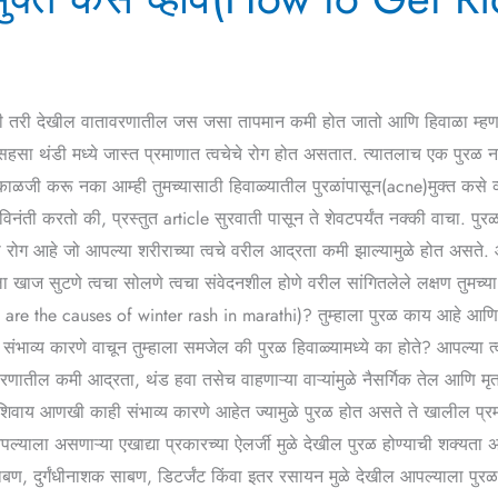
 असली तरी देखील वातावरणातील जस जसा तापमान कमी होत जातो आणि हिवाळा म्हणजे 
ळे सहसा थंडी मध्ये जास्त प्रमाणात त्वचेचे रोग होत असतात. त्यातलाच एक पुरळ
ळजी करू नका आम्ही तुमच्यासाठी हिवाळ्यातील पुरळांपासून(acne)मुक्त कसे व्हा
 विनंती करतो की, प्रस्तुत article सुरवाती पासून ते शेवटपर्यंत नक्की वाचा. प
ग आहे जो आपल्या शरीराच्या त्वचे वरील आद्रता कमी झाल्यामुळे होत असते. आता
ला खाज सुटणे त्वचा सोलणे त्वचा संवेदनशील होणे वरील सांगितलेले लक्षण तुमच्
 are the causes of winter rash in marathi)? तुम्हाला पुरळ काय आहे आणि प
 संभाव्य कारणे वाचून तुम्हाला समजेल की पुरळ हिवाळ्यामध्ये का होते? आपल्या त्
णातील कमी आद्रता, थंड हवा तसेच वाहणाऱ्या वाऱ्यांमुळे नैसर्गिक तेल आणि मृत 
शिवाय आणखी काही संभाव्य कारणे आहेत ज्यामुळे पुरळ होत असते ते खालील प्र
्याला असणाऱ्या एखाद्या प्रकारच्या ऐलर्जी मुळे देखील पुरळ होण्याची शक्यता अस
ाबण, दुर्गंधीनाशक साबण, डिटर्जंट किंवा इतर रसायन मुळे देखील आपल्याला पुरळ ह