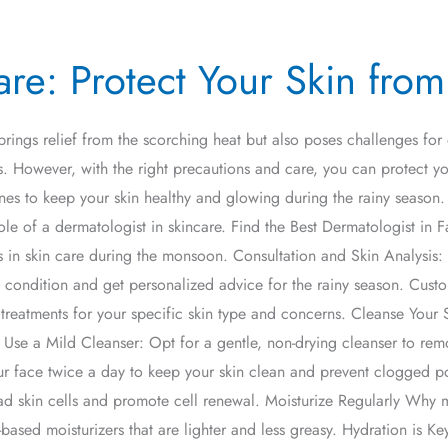
are: Protect Your Skin fr
ings relief from the scorching heat but also poses challenges for 
ms. However, with the right precautions and care, you can protect yo
ines to keep your skin healthy and glowing during the rainy season
role of a dermatologist in skincare. Find the Best Dermatologist 
 in skin care during the monsoon. Consultation and Skin Analysis: S
condition and get personalized advice for the rainy season. Cust
reatments for your specific skin type and concerns. Cleanse Your S
 Use a Mild Cleanser: Opt for a gentle, non-drying cleanser to remov
r face twice a day to keep your skin clean and prevent clogged pore
d skin cells and promote cell renewal. Moisturize Regularly Why mo
based moisturizers that are lighter and less greasy. Hydration is K