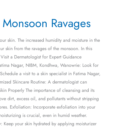
om Monsoon Ravages
our skin. The increased humidity and moisture in the
ur skin from the ravages of the monsoon. In this
. Visit a Dermatologist for Expert Guidance
in Fatima Nagar, NIBM, Kondhwa, Wanowrie: Look for
chedule a visit to a skin specialist in Fatima Nagar,
omized Skincare Routine: A dermatologist can
kin Properly The importance of cleansing and its
e dirt, excess oil, and pollutants without stripping
s. Exfoliation: Incorporate exfoliation into your
isturizing is crucial, even in humid weather.
ey: Keep your skin hydrated by applying moisturizer