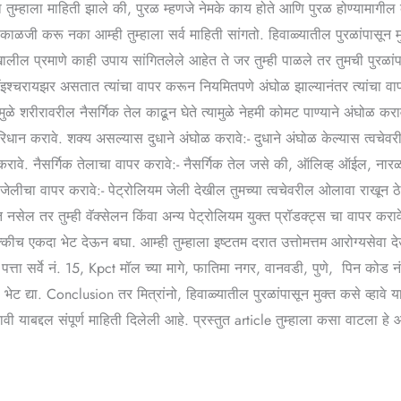
ा तुम्हाला माहिती झाले की, पुरळ म्हणजे नेमके काय होते आणि पुरळ होण्यामाग
ाळजी करू नका आम्ही तुम्हाला सर्व माहिती सांगतो. हिवाळ्यातील पुरळांपासून 
 खालील प्रमाणे काही उपाय सांगितलेले आहेत ते जर तुम्ही पाळले तर तुमची पुरळांप
इश्चरायझर असतात त्यांचा वापर करून नियमितपणे अंघोळ झाल्यानंतर त्यांचा वापर
ुळे शरीरावरील नैसर्गिक तेल काढून घेते त्यामुळे नेहमी कोमट पाण्याने अंघोळ करा
ान करावे. शक्य असल्यास दुधाने अंघोळ करावे:- दुधाने अंघोळ केल्यास त्वचेवरी
छ करावे. नैसर्गिक तेलाचा वापर करावे:- नैसर्गिक तेल जसे की, ऑलिव्ह ऑईल, नारळ
 जेलीचा वापर करावे:- पेट्रोलियम जेली देखील तुमच्या त्वचेवरील ओलावा राखून ठेव
सेल तर तुम्ही वॅक्सेलन किंवा अन्य पेट्रोलियम युक्त प्रॉडक्ट्स चा वापर कराव
च एकदा भेट देऊन बघा. आम्ही तुम्हाला इष्टतम दरात उत्तोमत्तम आरोग्यसेवा द
 पत्ता सर्वे नं. 15, Kpct मॉल च्या मागे, फातिमा नगर, वानवडी, पुणे, पिन को
्या. Conclusion तर मित्रांनो, हिवाळ्यातील पुरळांपासून मुक्त कसे व्हावे या 
ावी याबद्दल संपूर्ण माहिती दिलेली आहे. प्रस्तुत article तुम्हाला कसा वाटल