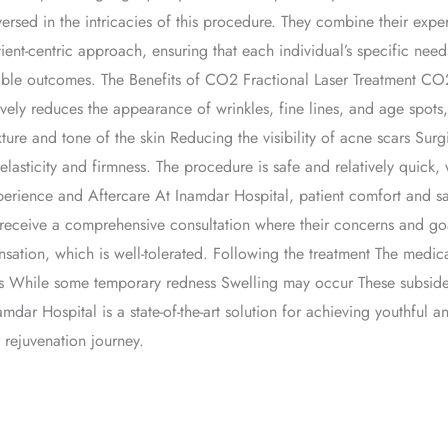
rsed in the intricacies of this procedure. They combine their expert
ient-centric approach, ensuring that each individual’s specific nee
sible outcomes. The Benefits of CO2 Fractional Laser Treatment CO2
ectively reduces the appearance of wrinkles, fine lines, and age spot
exture and tone of the skin Reducing the visibility of acne scars Surg
elasticity and firmness. The procedure is safe and relatively quick
Experience and Aftercare At Inamdar Hospital, patient comfort and s
 receive a comprehensive consultation where their concerns and go
sation, which is well-tolerated. Following the treatment The medica
es While some temporary redness Swelling may occur These subside
mdar Hospital is a state-of-the-art solution for achieving youthful 
 rejuvenation journey.