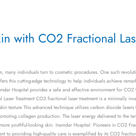
in with CO2 Fractional Las
kin, many individuals turn to cosmetic procedures. One such revolut
rs this cutting-edge technology to help individuals achieve remarkabl
amdar Hospital provides a safe and effective environment for CO2 f
 Laser Treatment CO2 fractional laser treatment is a minimally inv
skin texture This advanced technique utilizes carbon dioxide lasers 
romoting collagen production. The laser energy delivered to the tar
more youthful-looking skin. Inamdar Hospital: Pioneers in CO2 Frac
t to providing high-quality care is exemplified by its CO2 fraction