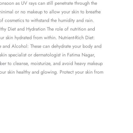
monsoon as UV rays can still penetrate through the
inimal or no makeup to allow your skin to breathe
 cosmetics to withstand the humidity and rain.
hy Diet and Hydration The role of nutrition and
r skin hydrated from within. Nutrient-Rich Diet:
eine and Alcohol: These can dehydrate your body and
kin specialist or dermatologist in Fatima Nagar,
er to cleanse, moisturize, and avoid heavy makeup
our skin healthy and glowing. Protect your skin from