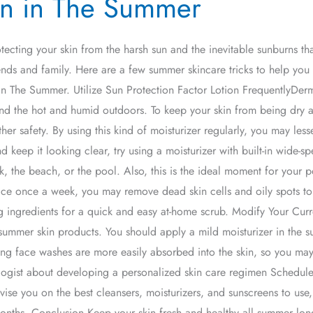
in in The Summer
ecting your skin from the harsh sun and the inevitable sunburns tha
iends and family. Here are a few summer skincare tricks to help you 
n The Summer. Utilize Sun Protection Factor Lotion FrequentlyDer
and the hot and humid outdoors. To keep your skin from being dry a
her safety. By using this kind of moisturizer regularly, you may less
d keep it looking clear, try using a moisturizer with built-in wid
rk, the beach, or the pool. Also, this is the ideal moment for your 
r face once a week, you may remove dead skin cells and oily spots 
ing ingredients for a quick and easy at-home scrub. Modify Your Curr
summer skin products. You should apply a mild moisturizer in the 
ng face washes are more easily absorbed into the skin, so you may
tologist about developing a personalized skin care regimen Schedul
ise you on the best cleansers, moisturizers, and sunscreens to use,
 months. Conclusion Keep your skin fresh and healthy all summer lo