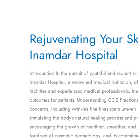
Rejuvenating
Rejuvenating Your Sk
Your
Skin
Inamdar Hospital
with
CO2
Fractional
Introduction In the pursuit of youthful and radiant s
Laser
Inamdar Hospital, a renowned medical institution, offe
Treatment
facilities and experienced medical professionals, In
at
outcomes for patients. Understanding CO2 Fractional
Inamdar
concerns, including wrinkles fine lines scars uneven 
Hospital
stimulating the body’s natural healing process and p
encouraging the growth of healthier, smoother, and 
forefront of cosmetic dermatology, and its commitmen