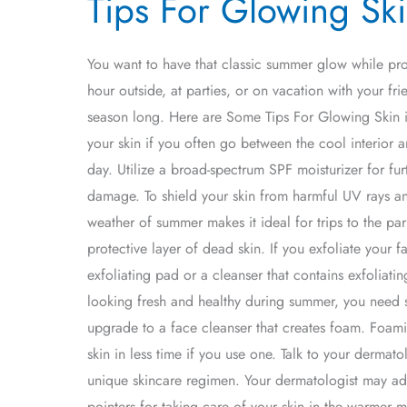
Tips For Glowing Sk
For
Glowing
Skin
You want to have that classic summer glow while prot
in
hour outside, at parties, or on vacation with your fr
The
season long. Here are Some Tips For Glowing Skin i
Summer
your skin if you often go between the cool interior 
day. Utilize a broad-spectrum SPF moisturizer for furt
damage. To shield your skin from harmful UV rays an
weather of summer makes it ideal for trips to the pa
protective layer of dead skin. If you exfoliate you
exfoliating pad or a cleanser that contains exfoliat
looking fresh and healthy during summer, you need 
upgrade to a face cleanser that creates foam. Foami
skin in less time if you use one. Talk to your derma
unique skincare regimen. Your dermatologist may adv
pointers for taking care of your skin in the warmer