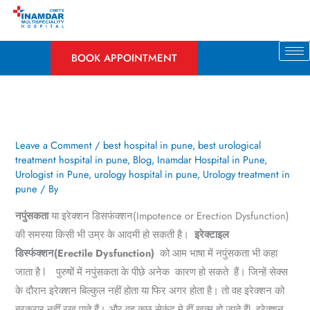
Skip
to
content
BOOK APPOINTMENT
Leave a Comment
/
best hospital in pune
,
best urological
treatment hospital in pune
,
Blog
,
Inamdar Hospital in Pune
,
Urologist in Pune
,
urology hospital in pune
,
Urology treatment in
pune
/ By
नपुंसकता
या इरेक्शन डिसफंक्शन(Impotence or Erection Dysfunction)
की समस्या किसी भी उम्र के आदमी हो सकती है।
इरेक्टाइल
डिस्फंक्शन(Erectile Dysfunction)
को आम भाषा में नपुंसकता भी कहा
जाता है l पुरुषों में नपुंसकता के पीछे अनेक कारण हो सकते हैं। जिन्हें सेक्स
के दौरान इरेक्शन बिल्कुल नहीं होता या फिर अगर होता है। तो वह इरेक्शन को
बरकरार नहीं रख पाते हैं। और वह कुछ सेकंद मे हीं खत्म हो जाते हैंl इरेक्शन