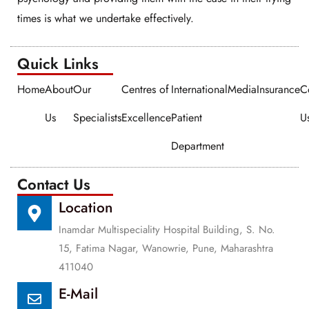
times is what we undertake effectively.
Quick Links​​
Home
About
Our
Centres of
International
Media
Insurance
C
Us
Specialists
Excellence
Patient
U
Department
Contact Us
Location
Inamdar Multispeciality Hospital Building, S. No.
15, Fatima Nagar, Wanowrie, Pune, Maharashtra
411040
E-Mail