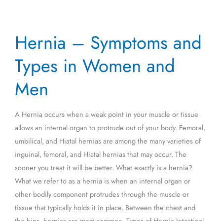
Hernia
Hernia – Symptoms and
–
Symptoms
Types in Women and
and
Types
Men
in
Women
A Hernia occurs when a weak point in your muscle or tissue
and
allows an internal organ to protrude out of your body. Femoral,
Men
umbilical, and Hiatal hernias are among the many varieties of
inguinal, femoral, and Hiatal hernias that may occur. The
sooner you treat it will be better. What exactly is a hernia?
What we refer to as a hernia is when an internal organ or
other bodily component protrudes through the muscle or
tissue that typically holds it in place. Between the chest and
the hips, hernias are most common. Types of Hernia Intestinal