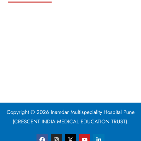
Copyright © 2026 Inamdar Multispeciality Hospital Pune
(CRESCENT INDIA MEDICAL EDUCATION TRUST).
F
I
X
Y
L