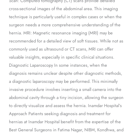
Scan: Computed tomography (CT) scans provide detailed
cross-sectional images of the abdominal area. This imaging
technique is particularly useful in complex cases or when the
surgeon needs a more comprehensive understanding of the
hernia. MRI: Magnetic resonance imaging (MRI) may be
recommended for a detailed view of soft tissues. While not as
commonly used as ultrasound or CT scans, MRI can offer
valuable insights, especially in specific clinical situations.
Diagnostic Laparoscopy In some instances, when the
diagnosis remains unclear despite other diagnostic methods,
a diagnostic laparoscopy may be performed. This minimally
invasive procedure involves inserting a small camera into the
abdominal cavity through a tiny incision, allowing the surgeon
to directly visualize and assess the hernia. Inamdar Hospital’s
Approach Patients seeking diagnosis and treatment for
hernias at Inamdar Hospital benefit from the expertise of the
Best General Surgeons in Fatima Nagar, NIBM, Kondhwa, and