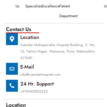
Us
Specialists
Excellence
Patient
U
Department
Contact Us
Location
Inamdar Multispeciality Hospital Building, S. No.
15, Fatima Nagar, Wanowrie, Pune, Maharashtra
411040
E-Mail
info@inamdarhospital.com
24 Hr. Support
+919090902222
Location