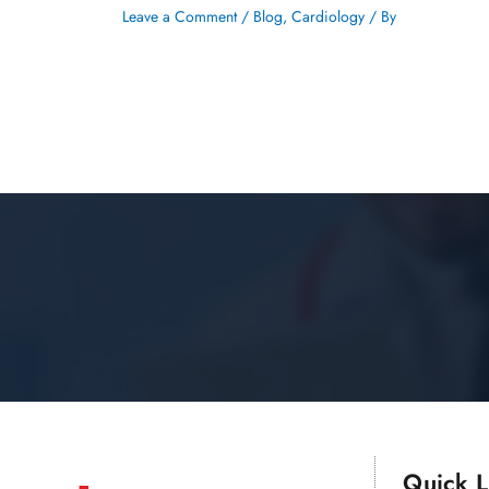
Leave a Comment
/
Blog
,
Cardiology
/ By
Quick Li