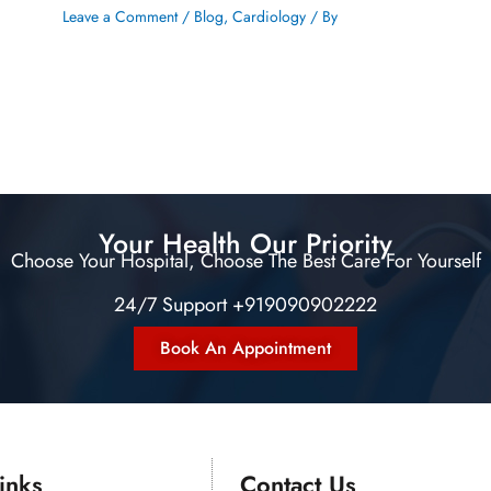
Leave a Comment
/
Blog
,
Cardiology
/ By
Your Health Our Priority
Choose Your Hospital, Choose The Best Care For Yourself
24/7 Support +919090902222
Book An Appointment
nks​​
Contact Us