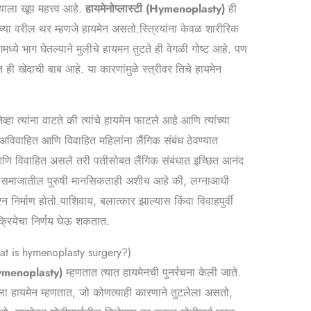
याला खूप महत्त्व आहे.
हायमेनोप्लास्टी (Hymenoplasty)
ही
गाच्या वरील थर म्हणजे हायमेन असतो.स्त्रियांना केवळ शारीरिक
गमध्ये भाग घेतल्याने मुलीचे हायमन तुटते ही वेगळी गोष्ट आहे. पण
ही खेदाची बाब आहे. या कारणांमुळे स्त्रीवर तिचे हायमेन
्हा त्यांना वाटते की त्यांचे हायमेन फाटले आहे आणि त्यांच्या
अविवाहित आणि विवाहित महिलांना लैंगिक संबंध ठेवण्यात
ि विवाहित असले तरी पतीसोबत लैंगिक संबंधात इच्छित आनंद
समाजातील पुरुषी मानसिकताही अशीच आहे की, लग्नाआधी
्न निर्माण होतो.याशिवाय, बलात्कार झाल्यास किंवा विवाहपुर्वी
क्रियेचा निर्णय घेऊ शकतात.
t is hymenoplasty surgery?
)
ymenoplasty)
म्हणतात त्यात हायमेनची पुनर्रचना केली जाते.
 ज्याला हायमेन म्हणतात, जो कोणत्याही कारणाने तुटलेला असतो,