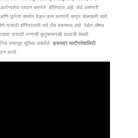
ष्ट आरोग्यसेवा प्रदान करणारे हॉस्पिटल आहे. येथे असणारी
 आणि पूर्णपणे समर्पण देऊन काम करणारी म्हणून ओळखली जाते.
ार देणे यासाठी हॉस्पिटलची सर्व टीम वचनबध्द आहे. वेळेत औषध
वा यासाठी रुग्णाची कुटुंबासारखी काळजी घेतली
याधुनिक पायाभूत सुविधा असलेले
इनामदार मल्टीस्पेशालिटी
रदान करते.