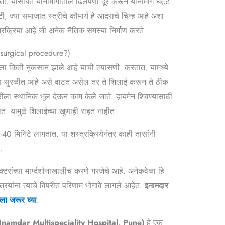
ातो. यासोबत योनीमार्गातील ढिलेपणा दूर करून योनीमार्ग घट्ट
टी, ज्या समाजात स्त्रीचे कौमार्य हे आदराचे चिन्ह आहे अशा
रक्रिया आहे जी अनेक नैतिक समस्या निर्माण करते.
 surgical procedure?)
यमेनला किती नुकसान झाले आहे याची तपासणी करतात. यामध्ये
आणि सुरळीत आहे असे वाटत असेल तर ते शिलाई करून ते ठीक
रीला स्थानिक भूल देऊन काम केले जाते. हायमेन शिवण्यासाठी
त. यामुळे शिलाईच्या खुणाही राहत नाहीत.
30-40 मिनिटे लागतात. या शस्त्रक्रियेनंतर काही तासांनी
.
क्टरांच्या मार्ग्दर्शानाखालीच करणे गरजेचे आहे. अनेकवेळा हि
त्रियांना त्याचे विपरीत परिणाम भोगावे लागले आहेत.
इनामदार
ला जरूर घ्या
.
(Inamdar Multispeciality Hospital, Pune)
हे एक