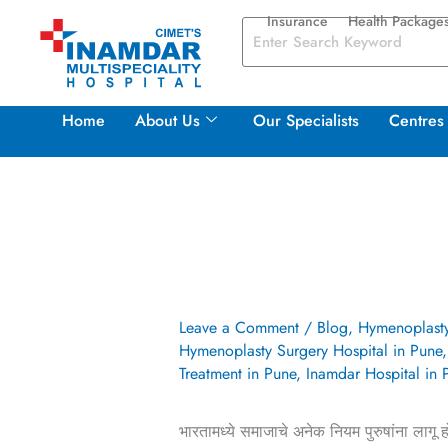
Skip
Insurance
Health Package
to
content
Home
About Us
Our Specialists
Centres 
Leave a Comment
/
Blog
,
Hymenoplasty
Hymenoplasty Surgery Hospital in Pune
Treatment in Pune
,
Inamdar Hospital in 
भारतामध्ये समाजाचे अनेक नियम पुरुषांना लागू हो