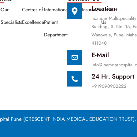
Location
t
Our
Centres of
International
Media
Insurance
Contact
Inamdar Multispeciality
Specialists
Excellence
Patient
Us
Building, S. No. 15, F
Department
Wanowrie, Pune, Mahar
411040
E-Mail
info@inamdarhospital.
24 Hr. Support
+919090902222
Hospital Pune (CRESCENT INDIA MEDICAL EDUCATION TRUST).