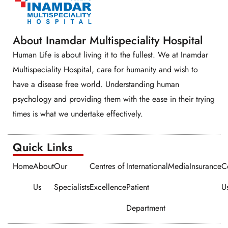
About Inamdar Multispeciality Hospital
Human Life is about living it to the fullest. We at Inamdar
Multispeciality Hospital, care for humanity and wish to
have a disease free world. Understanding human
psychology and providing them with the ease in their trying
times is what we undertake effectively.
Quick Links​​
Home
About
Our
Centres of
International
Media
Insurance
C
Us
Specialists
Excellence
Patient
U
Department