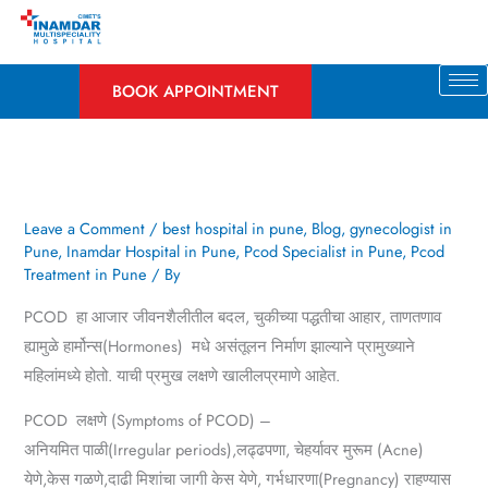
Skip
to
content
BOOK APPOINTMENT
Leave a Comment
/
best hospital in pune
,
Blog
,
gynecologist in
Pune
,
Inamdar Hospital in Pune
,
Pcod Specialist in Pune
,
Pcod
Treatment in Pune
/ By
PCOD हा आजार जीवनशैलीतील बदल, चुकीच्या पद्धतीचा आहार, ताणतणाव
ह्यामुळे हार्मोन्स(Hormones) मधे असंतूलन निर्माण झाल्याने प्रामुख्याने
महिलांमध्ये होतो.
याची प्रमुख लक्षणे खालीलप्रमाणे आहेत.
PCOD लक्षणे (Symptoms of PCOD) –
अनियमित पाळी(
Irregular periods)
,लढ्ढपणा, चेहर्यावर मुरूम (Acne)
येणे,केस गळणे,दाढी मिशांचा जागी केस येणे, गर्भधारणा(Pregnancy) राहण्यास