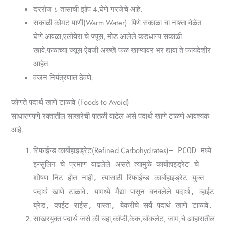
दररोज ८ तासाची झोप 4.घेणे गरजेचे आहे.
सकाळी कोमट पाणी(Warm Water) पिणे.सकाळा चा नाश्ता वेळेत
घेणे.आवळा,एलोवेरा चे ज्यूस, मोड आलेले कडधान्य सकाळी
खावे.फळांच्या ज्यूस ऐवजी अख्खे फळ खाण्यावर भर द्यावा ते फायदेशीर
आहेत.
वजन नियंत्रणात ठेवणे.
कोणते पदार्थ खाणे टाळावे (Foods to Avoid)
साधारणपणे रक्तातील साखरेची पातळी वाढेल असे पदार्थ खाणे टाळणे आवश्यक
आहे.
रिफाईन्ड कार्बोहाइड्रेट(
Refined Carbohydrates)
– PCOD मध्ये
इन्सुलिन चे प्रमाण वाढलेले असते त्यामुळे कार्बोहाइड्रेट चे
शोषण निट होत नाही, त्यासाठी रिफाईन्ड कार्बोहाइड्रेट युक्त
पदार्थ खाणे टाळावे. यामध्ये मैद्या पासून बनवलेले पदार्थ, व्हाईट
ब्रेड, व्हाईट राईस, पास्ता, बेकरीचे सर्व पदार्थ खाणे टाळावे.
साखरयुक्त पदार्थ जसे की चहा,काॅफी,केक,चाॅकलेट, जाम,चे आहारातील