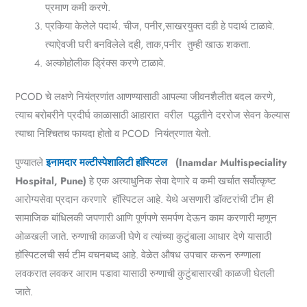
प्रमाण कमी करणे.
प्रकिया केलेले पदार्थ. चीज, पनीर,साखरयुक्त दही हे पदार्थ टाळावे.
त्याऐवजी घरी बनविलेले दही, ताक,पनीर तुम्ही खाऊ शकता.
अल्कोहोलीक ड्रिंक्स करणे टाळावे.
PCOD चे लक्षणे नियंत्रणांत आणण्यासाठी आपल्या जीवनशैलीत बदल करणे,
त्याच बरोबरीने प्रदीर्घ काळासाठी आहारात वरील पद्धतीने दररोज सेवन केल्यास
त्याचा निश्चितच फायदा होतो व PCOD नियंत्रणात येतो.
पुण्यातले
इनामदार मल्टीस्पेशालिटी हॉस्पिटल
(Inamdar Multispeciality
Hospital, Pune)
हे एक अत्याधुनिक सेवा देणारे व कमी खर्चात सर्वोत्कृष्ट
आरोग्यसेवा प्रदान करणारे हॉस्पिटल आहे. येथे असणारी डॉक्टरांची टीम ही
सामाजिक बांधिलकी जपणारी आणि पूर्णपणे समर्पण देऊन काम करणारी म्हणून
ओळखली जाते. रुग्णाची काळजी घेणे व त्यांच्या कुटुंबाला आधार देणे यासाठी
हॉस्पिटलची सर्व टीम वचनबध्द आहे. वेळेत औषध उपचार करून रुग्णाला
लवकरात लवकर आराम पडावा यासाठी रुग्णाची कुटुंबासारखी काळजी घेतली
जाते.