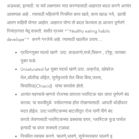
अडथळा, इत्यादी.
या सर्व लक्षणावर मात करण्यासाठी आहारात बदल करणे अत्यंत
आवश्यक आहे . त्यासाठी महिलांनी नियमित काय खावे, काय खाऊ नये, ह्याची
आपण माहिती घेणार आहोत. आहारत योग्य तो बदल केल्यास हा आजार पूर्णपणे
नियंत्रणात येवू शकतो.
सर्वांत प्रथम *”Healthy eating habits
develope”* करणे गरजेचे आहे. त्यासाठी खालील उपाय….
प्रथिनयुक्त पदार्थ खाणे उदा. कडधान्ये,मासे,चिकन , टोफू, फायबर
युक्त फळे.
Unsaturated fat युक्त पदार्थ खाणे.उदा. अक्रोड, खोबरेल
तेल,ऑलीव्ह ऑईल, सुर्यफुलाचे तेल किंवा बिया,जवस,
चियासिड(Chiacid) यांचा समावेश होतो.
अत्यंत महत्त्वाचे म्हणजे रोजच्या वापरात प्लास्टिक चार वापर पूर्णपणे बंद
करावा. या सवयीमुळे पर्यावरणाचा र्हास रोखण्यासाठी आपली थोडीफार
मदत होईल.
उदा.प्लास्टिकच्या बाटलीतून रोज पाणी पीणे बंद
करावे.जेवणासाठी प्लास्टिकच्या डब्ब्याचा वापर, प्लास्टिक फूड पार्सल
इत्यादी चा वापर शक्यतो टाळावा.
नियमित व्यायाम करणे. चालणे,धावणे, सुर्यनमस्कार घालणे इ.