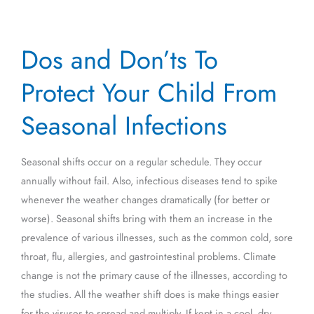
Dos
Dos and Don’ts To
and
Don’ts
Protect Your Child From
To
Protect
Seasonal Infections
Your
Child
Seasonal shifts occur on a regular schedule. They occur
From
annually without fail. Also, infectious diseases tend to spike
Seasonal
whenever the weather changes dramatically (for better or
Infections
worse). Seasonal shifts bring with them an increase in the
prevalence of various illnesses, such as the common cold, sore
throat, flu, allergies, and gastrointestinal problems. Climate
change is not the primary cause of the illnesses, according to
the studies. All the weather shift does is make things easier
for the viruses to spread and multiply. If kept in a cool, dry