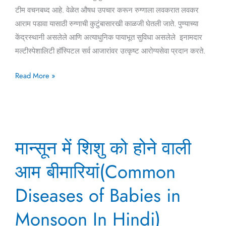
टीम वचनबध्द आहे. वेळेत औषध उपचार करून रुग्णाला लवकरात लवकर
आराम पडावा यासाठी रुग्णाची कुटुंबासारखी काळजी घेतली जाते. पुण्याच्या
केंद्रस्थानी असलेले आणि अत्याधुनिक पायाभूत सुविधा असलेले इनामदार
मल्टीस्पेशालिटी हॉस्पिटल सर्व आजारांवर उत्कृष्ट आरोग्यसेवा प्रदान करते.
Read More »
मान्सून
मान्सून में शिशु को होने वाली
में
शिशु
आम बीमारियां(Common
को
होने
Diseases of Babies in
वाली
Monsoon In Hindi)
आम