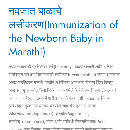
नवजात
नवजात बाळाचे
बाळाचे
लसीकरण(Immunization
लसीकरण(Immunization of
of
the
the Newborn Baby in
Newborn
Marathi)
Baby
in
Marathi)
नवजात बाळाची प्रतिकारशक्ती(Immunity) वाढवण्यासाठी आणि अनेक
रोगांपासून संरक्षण मिळण्यासाठी लसीकरण(Immunization) करणे आवश्यक
असते.लसीकरण म्हणजे लसीमध्ये विशिष्ट आजाराचे जिवाणू किंवा विषाणू
असतात( मृतावस्थेत किंवा जिवंत पण अर्धमेले केलेले).अशी लस टोचल्यावर
त्या आजारविरुद्ध लढण्याची शरीरात प्रतिकारशक्ती(Immunity)निर्माण
होते.लहान मुलांसाठी घातक असलेले सहा रोग घटसर्प, डांग्या
खोकला(whooping cough), धनुर्वात(Sagittarius),
क्षयरोग(Tuberculosis), गोवर आणि पोलिओ रोगप्रतिबंधक(Polio
vaccine)लस दिल्याने टाळता येतात.नवजात बाळाचे लसीकरण तक्ता हा