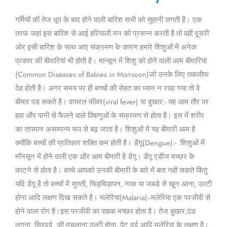
बीमारियां(Common
Diseases
गर्मियों की तेज धूप के बाद होने वाली बारिश सभी को सुहानी लगती है। एक
of
तरफ जहां इस बारिश से आई हरियाली मन को प्रसन्न करती है तो वहीं दूसरी
Babies
ओर इसी बारिश के साथ आए संक्रमण के कारण हमारे शिशुओं में अनेक
in
प्रकार की बीमारियां भी होती है। मान्सून में शिशु को होने वाली आम बीमारियां
Monsoon
(Common Diseases of Babies in Monsoon)जो उनके लिए तकलीफ
In
देह होती है। अगर समय पर ही बच्चों की सेहत का ध्यान न रखा गया तो वे
Hindi)
बीमार पड सकते है। वायरल फीवर(viral fever) या बुखार:- यह आम तौर पर
हवा और पानी से फैलने वाले विषाणुओं के संक्रमण से होता है। इस में शरीर
का तापमान असामान्य रूप से बढ़ जाता है। शिशुओं में यह बीमारी आम है
क्योंकि बच्चों की प्रतिकार शक्ति कम होती है। डेंगू(Dengue):- शिशुओं में
मॉनसून में होने वाली एक और आम बीमारी है डेंगू। डेंगू एडीज मच्छर के
काटने से होता है। बच्चे आपको उनकी बीमारी के बारे में बता नही सकते किंतु
यदि डेंगू है तो बच्चों में सुस्ती, चिड़चिड़ापन, नाक या जबडे से खून आना, उल्टी
होना आदि लक्षण दिख सकते है। मलेरिया(Malaria):-मलेरिया एक परजीवी से
होने वाला रोग है।इस परजीवी का वाहक मच्छर होता है। तेज बुखार,ठंड
लगना, सिरदर्द, जी मचलाना,उल्टी होना, पेट दर्द आदि मलेरिया के लक्षण है।