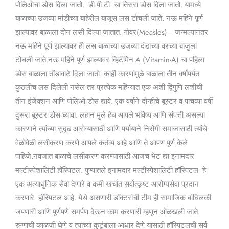
पोलिओचा डोस दिला जातो. डी.पी.टी. चा तिसरा डोस दिला जातो. यामध्ये
बाळाच्या उजव्या मांडीच्या बाहेरील बाजूस लस टोचली जाते. नऊ महिने पूर्ण
झाल्यावर बाळाला दोन लसी दिल्या जातात. गोवर(Measles)– जन्मल्यानंतर
नऊ महिने पूर्ण झाल्यावर ही लस बाळाच्या उजव्या दंडाच्या वरच्या बाजुला
टोचली जाते.नऊ महिने पूर्ण झाल्यावर व्हिटॅमिन A (Vitamin-A) चा पहिला
डोस बाळाला तोंडावाटे दिला जातो. काही कारणांमुळे बाळाला तीन वर्षांपर्यंत
कुठलीच लस दिलेली नसेल तर प्रत्येक महिन्यात एक अशी द्विगुणि लशीची
तीन इंजेक्शन आणि पोलिओ डोस द्यावे. एक वर्षाने दोन्हीचे बूस्टर व पाचव्या वर्षी
दुसरा बूस्टर डोस घ्यावा. लहान मुले हेच आपले भविष्य आणि संपत्ती असल्या
कारणाने त्यांच्या सुदृढ आरोग्यासाठी आणि पर्यायाने निरोगी समाजासाठी त्यांचे
वेळोवेळी लसीकरण करणे आपले कर्तव्य आहे आणि ते आपण पूर्ण केले
पाहिजे.नवजात बाळाचे लसीकरण करण्यासाठी आजच भेट द्या इनामदार
मल्टीस्पेशालिटी हॉस्पिटल. पुण्यातले इनामदार मल्टीस्पेशालिटी हॉस्पिटल हे
एक अत्याधुनिक सेवा देणारे व कमी खर्चात सर्वोत्कृष्ट आरोग्यसेवा प्रदान
करणारे हॉस्पिटल आहे. येथे असणारी डॉक्टरांची टीम ही सामाजिक बांधिलकी
जपणारी आणि पूर्णपणे समर्पण देऊन काम करणारी म्हणून ओळखली जाते.
रुग्णाची काळजी घेणे व त्यांच्या कुटुंबाला आधार देणे यासाठी हॉस्पिटलची सर्व