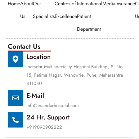
Home
About
Our
Centres of
International
Media
Insurance
C
Us
Specialists
Excellence
Patient
U
Department
Contact Us
Location
Inamdar Multispeciality Hospital Building, S. No.
15, Fatima Nagar, Wanowrie, Pune, Maharashtra
411040
E-Mail
info@inamdarhospital.com
24 Hr. Support
+919090902222