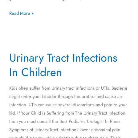
Read More »
Urinary
Urinary Tract Infections
Tract
Infections
In Children
In
Children
Kids often suffer from Urinary tract infections or UTIs. Bacteria
might enter your bladder through the urethra and cause an
infection. UTIs can cause several discomforts and pain to your
kid. If Your Child is Suffering from The Urinary Tract Infection
then you must consult the Best Pediatric Urologist In Pune.
Symptoms of Urinary Tract Infections lower abdominal pain
your child may cry while urinating due to sharp pain. Their