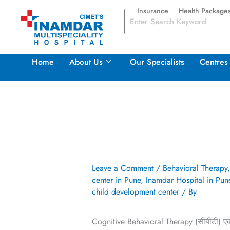
Skip
Insurance
Health Package
to
content
Home
About Us
Our Specialists
Centres 
Leave a Comment
/
Behavioral Therapy
center in Pune
,
Inamdar Hospital in Pun
child development center
/ By
Cognitive Behavioral Therapy (सीबीटी) एक 