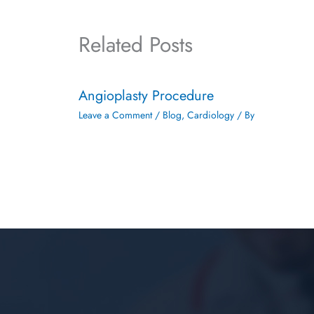
Related Posts
Angioplasty Procedure
Leave a Comment
/
Blog
,
Cardiology
/ By