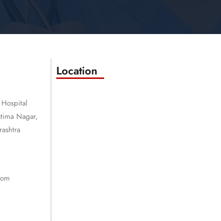
Location
 Hospital
atima Nagar,
ashtra
com