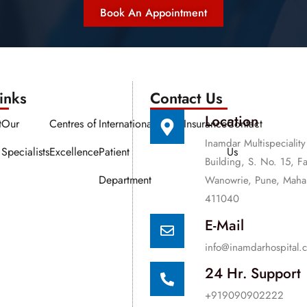
Book An Appointment
nks​​
Contact Us
Location
t
Our
Centres of
International
Media
Insurance
Contact
Inamdar Multispeciality
Specialists
Excellence
Patient
Us
Building, S. No. 15, F
Department
Wanowrie, Pune, Mahar
411040
E-Mail
info@inamdarhospital.
24 Hr. Support
+919090902222