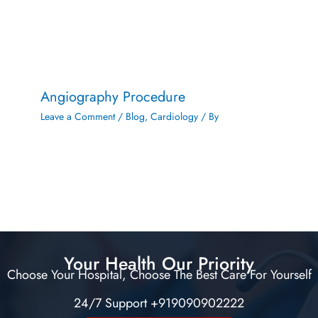
Angiography Procedure
Leave a Comment
/
Blog
,
Cardiology
/ By
Your Health Our Priority
Choose Your Hospital, Choose The Best Care For Yourself
24/7 Support +919090902222