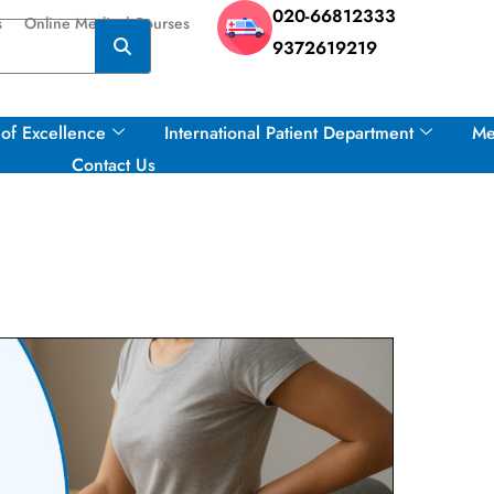
020-66812333
s
Online Medical Courses
9372619219
of Excellence
International Patient Department
Me
Contact Us